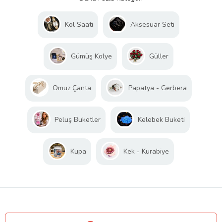
Kol Saati
Aksesuar Seti
Gümüş Kolye
Güller
Omuz Çanta
Papatya - Gerbera
Peluş Buketler
Kelebek Buketi
Kupa
Kek - Kurabiye