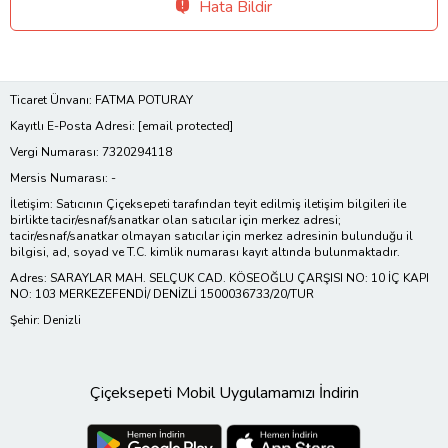
Hata Bildir
Ticaret Ünvanı: FATMA POTURAY
Kayıtlı E-Posta Adresi:
[email protected]
Vergi Numarası: 7320294118
Mersis Numarası: -
İletişim: Satıcının Çiçeksepeti tarafından teyit edilmiş iletişim bilgileri ile
birlikte tacir/esnaf/sanatkar olan satıcılar için merkez adresi;
tacir/esnaf/sanatkar olmayan satıcılar için merkez adresinin bulunduğu il
bilgisi, ad, soyad ve T.C. kimlik numarası kayıt altında bulunmaktadır.
Adres: SARAYLAR MAH. SELÇUK CAD. KÖSEOĞLU ÇARŞISI NO: 10 İÇ KAPI
NO: 103 MERKEZEFENDİ/ DENİZLİ 1500036733/20/TUR
Şehir: Denizli
Çiçeksepeti Mobil Uygulamamızı İndirin