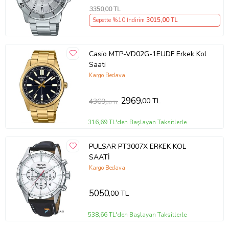
3350
,00 TL
Sepette %10 İndirim
3015
,00 TL
Casio MTP-VD02G-1EUDF Erkek Kol
Saati
Kargo Bedava
2969
,00 TL
4369
,00 TL
316,69 TL'den Başlayan Taksitlerle
PULSAR PT3007X ERKEK KOL
SAATİ
Kargo Bedava
5050
,00 TL
538,66 TL'den Başlayan Taksitlerle