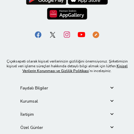
Çiçeksepeti olarak kişisel verilerinizin gizliliğini önemsiyoruz. Şirketimizin
kişisel veri işleme süreçleri hakkında detaylı bilgi almak için lütfen
Kişisel
Verilerin Korunması ve Gizlilik Politikası
’nı inceleyiniz.
Faydalı Bilgiler
Kurumsal
İletişim
Özel Günler