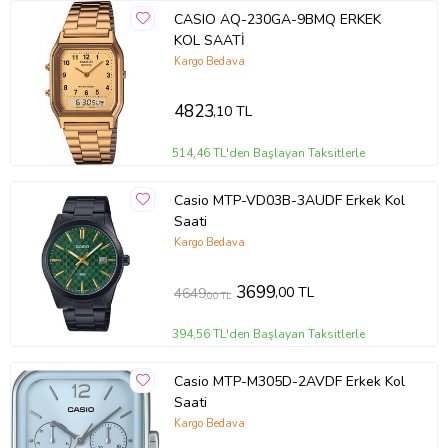
CASIO AQ-230GA-9BMQ ERKEK
KOL SAATİ
Kargo Bedava
4823
,10 TL
514,46 TL'den Başlayan Taksitlerle
Casio MTP-VD03B-3AUDF Erkek Kol
Saati
Kargo Bedava
3699
,00 TL
4649
,00 TL
394,56 TL'den Başlayan Taksitlerle
Casio MTP-M305D-2AVDF Erkek Kol
Saati
Kargo Bedava