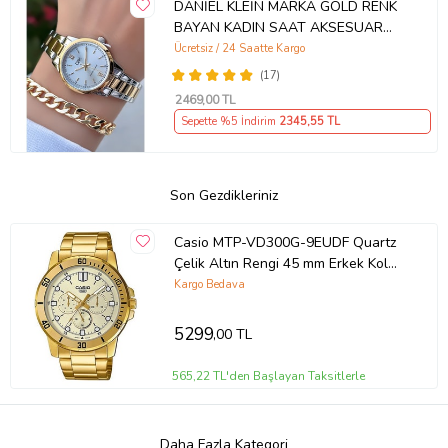
DANİEL KLEİN MARKA GOLD RENK
BAYAN KADIN SAAT AKSESUAR
BİLEKLİK HEDİYELİ
Ücretsiz / 24 Saatte Kargo
(17)
2469
,00 TL
Sepette %5 İndirim
2345
,55 TL
Son Gezdikleriniz
Casio MTP-VD300G-9EUDF Quartz
Çelik Altın Rengi 45 mm Erkek Kol
Saati
Kargo Bedava
5299
,00 TL
565,22 TL'den Başlayan Taksitlerle
Daha Fazla Kategori