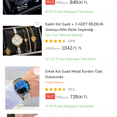
%15
849
,00 TL
999
,00 TL
90,56 TL'den Başlayan Taksitlerle
Kadın Kol Saati + 3 ADET BİLEKLİK-
Gümüş+Altın Renk Seçeneği
ayarlanabilir kordon Kadın Kol Saati
Aynı Gün Teslimat Seçeneği
BİLEKLİK HEDİYE Altın Renk - Kız
(244)
Arkadaşa hediye (Altın)
1042
,71 TL
1300
,00 TL
111,22 TL'den Başlayan Taksitlerle
Erkek Kol Saati Metal Kordon Özel
Kutusunda
Kargo Bedava
(311)
%27
729
,00 TL
999
,00 TL
77,76 TL'den Başlayan Taksitlerle