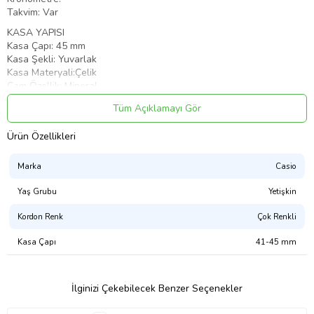
Takvim: Var
KASA YAPISI
Kasa Çapı: 45 mm
Kasa Şekli: Yuvarlak
Kasa Materyali:Çelik
Cam Özellik: Mineral
Kasa Rengi:Altın
Tüm Açıklamayı Gör
KADRAN & KAYIŞ YAPISI
Kadran Tipi: Analog
Ürün Özellikleri
Kadran Rengi : Altın
Kayış Tipi: Çelik
Marka
Casio
Renk:Altın
Yaş Grubu
Yetişkin
Kordon Renk
Çok Renkli
Kasa Çapı
41-45 mm
Ürün Kodu:
kcm50115187
İlginizi Çekebilecek Benzer Seçenekler