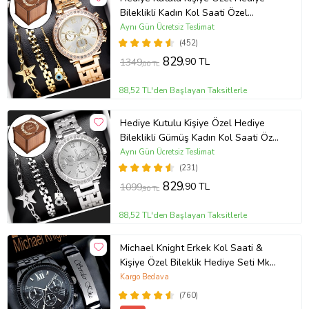
Bileklikli Kadın Kol Saati Özel
Kutusunda (Gold)
Aynı Gün Ücretsiz Teslimat
(452)
829
,90 TL
1349
,00 TL
88,52 TL'den Başlayan Taksitlerle
Hediye Kutulu Kişiye Özel Hediye
Bileklikli Gümüş Kadın Kol Saati Özel
Kutusunda (Gümüş)
Aynı Gün Ücretsiz Teslimat
(231)
829
,90 TL
1099
,90 TL
88,52 TL'den Başlayan Taksitlerle
Michael Knight Erkek Kol Saati &
Kişiye Özel Bileklik Hediye Seti Mk
SiyahİçiGümüş
Kargo Bedava
(760)