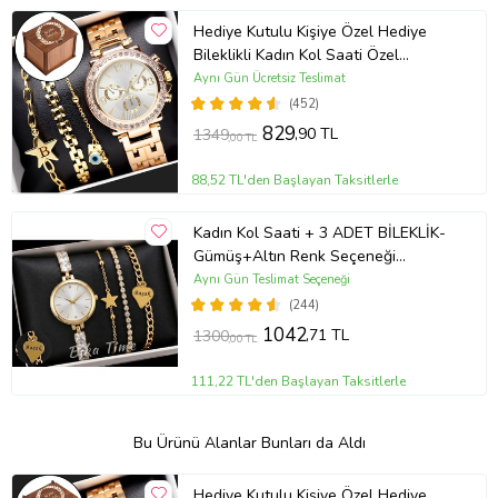
Hediye Kutulu Kişiye Özel Hediye
Bileklikli Kadın Kol Saati Özel
Kutusunda (Gold)
Aynı Gün Ücretsiz Teslimat
(452)
829
,90 TL
1349
,00 TL
88,52 TL'den Başlayan Taksitlerle
Kadın Kol Saati + 3 ADET BİLEKLİK-
Gümüş+Altın Renk Seçeneği
ayarlanabilir kordon Kadın Kol Saati
Aynı Gün Teslimat Seçeneği
BİLEKLİK HEDİYE Altın Renk - Kız
(244)
Arkadaşa hediye (Altın)
1042
,71 TL
1300
,00 TL
111,22 TL'den Başlayan Taksitlerle
Bu Ürünü Alanlar Bunları da Aldı
Hediye Kutulu Kişiye Özel Hediye