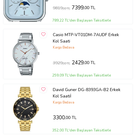
7399
,00 TL
9819
,00 TL
789,22 TL'den Başlayan Taksitlerle
Casio MTP-VT01DM-7AUDF Erkek
Kol Saati
Kargo Bedava
2429
,00 TL
3929
,00 TL
259,09 TL'den Başlayan Taksitlerle
David Guner DG-8393GA-B2 Erkek
Kol Saatiİ
Kargo Bedava
3300
,00 TL
352,00 TL'den Başlayan Taksitlerle