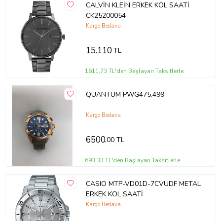
CALVİN KLEİN ERKEK KOL SAATİ
CK25200054
Kargo Bedava
15.110
TL
1611,73 TL'den Başlayan Taksitlerle
QUANTUM PWG475.499
Kargo Bedava
6500
,00 TL
693,33 TL'den Başlayan Taksitlerle
CASIO MTP-VD01D-7CVUDF METAL
ERKEK KOL SAATİ
Kargo Bedava