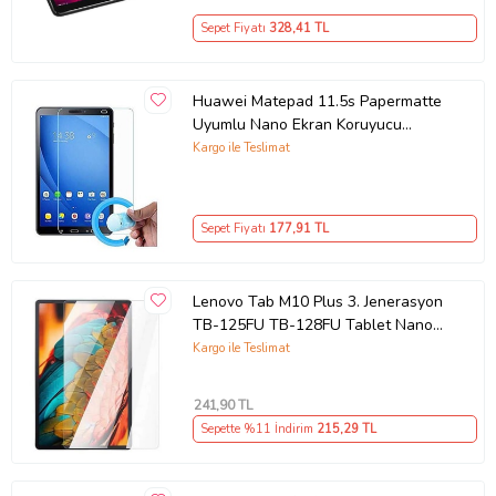
Sepet Fiyatı
328
,41 TL
Huawei Matepad 11.5s Papermatte
Uyumlu Nano Ekran Koruyucu
(Şeffaf)
Kargo ile Teslimat
Sepet Fiyatı
177
,91 TL
Lenovo Tab M10 Plus 3. Jenerasyon
TB-125FU TB-128FU Tablet Nano
Ekran Koruyucu (Renksiz)
Kargo ile Teslimat
241
,90 TL
Sepette %11 İndirim
215
,29 TL