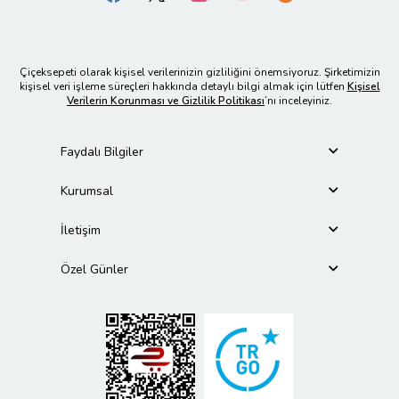
Çiçeksepeti olarak kişisel verilerinizin gizliliğini önemsiyoruz. Şirketimizin
kişisel veri işleme süreçleri hakkında detaylı bilgi almak için lütfen
Kişisel
Verilerin Korunması ve Gizlilik Politikası
’nı inceleyiniz.
Faydalı Bilgiler
Kurumsal
İletişim
Özel Günler