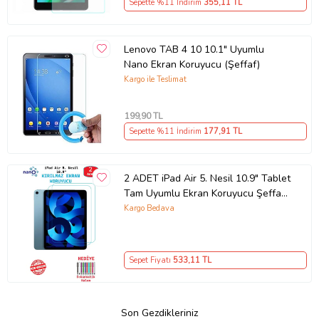
Sepette %11 İndirim
355
,11 TL
Lenovo TAB 4 10 10.1" Uyumlu
Nano Ekran Koruyucu (Şeffaf)
Kargo ile Teslimat
199
,90 TL
Sepette %11 İndirim
177
,91 TL
2 ADET iPad Air 5. Nesil 10.9" Tablet
Tam Uyumlu Ekran Koruyucu Şeffaf
Cam Nano HD Esnek Kırılmaz
Kargo Bedava
Sepet Fiyatı
533
,11 TL
Son Gezdikleriniz