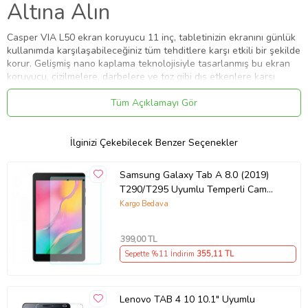
Altına Alın
Casper VIA L50 ekran koruyucu 11 inç, tabletinizin ekranını günlük
kullanımda karşılaşabileceğiniz tüm tehditlere karşı etkili bir şekilde
korur. Gelişmiş nano kaplama teknolojisiyle tasarlanmış bu ekran
koruyucu, çizilmelere, darbelere ve toz gibi dış etkenlere karşı
üstün bir savunma sağlar. Hem estetik hem de dayanıklılık sunan
bu ürün, tabletiniz için ideal bir koruma çözümü olarak öne çıkar.
Tüm Açıklamayı Gör
Neden Casper VIA L50 Ekran
İlginizi Çekebilecek Benzer Seçenekler
Koruyucu Tercih Edilmeli?
Samsung Galaxy Tab A 8.0 (2019)
Casper VIA L50 ekran koruyucu, üstün kaliteli malzemesi ve
T290/T295 Uyumlu Temperli Cam
yenilikçi nano kaplama teknolojisi sayesinde ekranınızı korurken,
tablet kullanım deneyiminizi üst seviyeye taşır.
Tablet Ekran Koruyucu (Şeffaf)
Kargo Bedava
Dayanıklı ve Net Görüntü: Parlak yüzeyi sayesinde ekran renklerini
bozmadan net ve canlı bir görüntü sunar. Film izlerken veya oyun
399
,00 TL
oynarken, her detayı keyifle deneyimleyebilirsiniz.
Sepette %11 İndirim
355
,11 TL
Dokunmatik Hassasiyeti: Casper VIA L50 ekran koruyucu,
dokunmatik hassasiyetini etkilemez. Kullanıcı dostu bir deneyim
sunarak tabletinizi kolayca kullanmanızı sağlar.
Lenovo TAB 4 10 10.1" Uyumlu