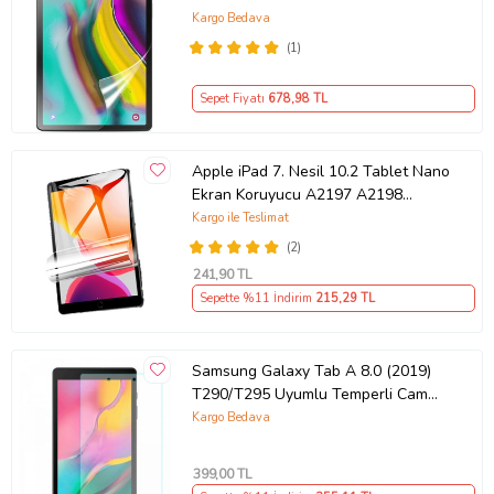
Koruyucu (Renksiz)
Kargo Bedava
(1)
Sepet Fiyatı
678
,98 TL
Apple iPad 7. Nesil 10.2 Tablet Nano
Ekran Koruyucu A2197 A2198
A2200
Kargo ile Teslimat
(2)
241
,90 TL
Sepette %11 İndirim
215
,29 TL
Samsung Galaxy Tab A 8.0 (2019)
T290/T295 Uyumlu Temperli Cam
Tablet Ekran Koruyucu (Şeffaf)
Kargo Bedava
399
,00 TL