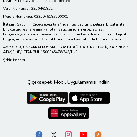
Kayıtlı E-Posta Adresi:
[email protected]
Vergi Numarası: 3350461852
Mersis Numarası: 0335046185200001
İletişim: Satıcının Çiçeksepeti tarafından teyit edilmiş iletişim bilgileri ile
birlikte tacir/esnaf/sanatkar olan satıcılar için merkez adresi;
tacir/esnaf/sanatkar olmayan satıcılar için merkez adresinin bulunduğu il
bilgisi, ad, soyad ve T.C. kimlik numarası kayıt altında bulunmaktadır.
Adres: KÜÇÜKBAKKALKÖY MAH. KAYIŞDAĞI CAD. NO: 107 İÇ KAPI NO: 3
ATAŞEHİR/ İSTANBUL 1500046478/342/TUR
Şehir: İstanbul
Çiçeksepeti Mobil Uygulamamızı İndirin