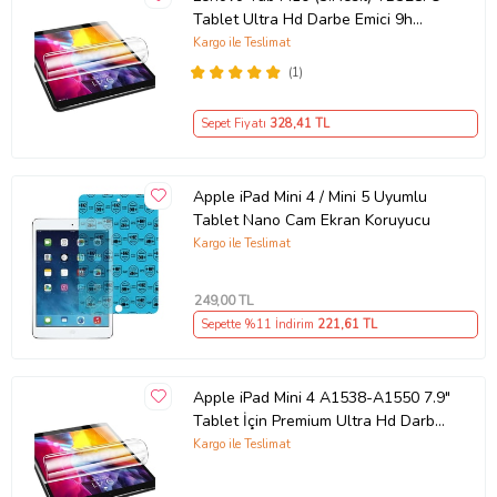
Tablet Ultra Hd Darbe Emici 9h
Nano Ekran Koruyucu
Kargo ile Teslimat
(1)
Sepet Fiyatı
328
,41 TL
Apple iPad Mini 4 / Mini 5 Uyumlu
Tablet Nano Cam Ekran Koruyucu
Kargo ile Teslimat
249
,00 TL
Sepette %11 İndirim
221
,61 TL
Apple iPad Mini 4 A1538-A1550 7.9"
Tablet İçin Premium Ultra Hd Darbe
Emici 9h Nano Ekran Koruyucu
Kargo ile Teslimat