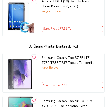
Alcatel PIXI 3 (10) Uyumlu Nano
Ekran Koruyucu (Şeffaf)
Kargo ile Teslimat
Sepet Fiyatı
177
,91 TL
Bu Ürünü Alanlar Bunları da Aldı
Samsung Galaxy Tab S7 FE LTE
T730 T735 T737 Tablet Temperli
Cam Ekran Koruyucu (Renksiz)
Kargo Bedava
Sepet Fiyatı
497
,53 TL
Samsung Galaxy Tab A8 10.5 SM-
X200 2021 Tablet Nano Ekran