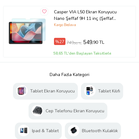
Casper VIA L50 Ekran Koruyucu
Nano Şeffaf 9H 11 inç (Şeffaf
Hologram)
Kargo Bedava
%27
549
,90 TL
749
,90 TL
58,65 TL'den Başlayan Taksitlerle
Daha Fazla Kategori
Tablet Ekran Koruyucu
Tablet Kılıfı
Cep Telefonu Ekran Koruyucu
Ipad & Tablet
Bluetooth Kulaklık