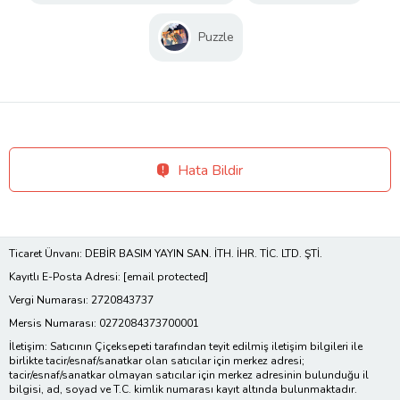
Puzzle
Hata Bildir
Ticaret Ünvanı: DEBİR BASIM YAYIN SAN. İTH. İHR. TİC. LTD. ŞTİ.
Kayıtlı E-Posta Adresi:
[email protected]
Vergi Numarası: 2720843737
Mersis Numarası: 0272084373700001
İletişim: Satıcının Çiçeksepeti tarafından teyit edilmiş iletişim bilgileri ile
birlikte tacir/esnaf/sanatkar olan satıcılar için merkez adresi;
tacir/esnaf/sanatkar olmayan satıcılar için merkez adresinin bulunduğu il
bilgisi, ad, soyad ve T.C. kimlik numarası kayıt altında bulunmaktadır.