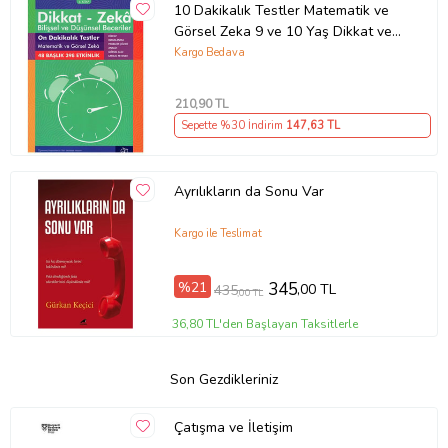
10 Dakikalık Testler Matematik ve
Görsel Zeka 9 ve 10 Yaş Dikkat ve
Zeka Akademisi
Kargo Bedava
210
,90 TL
Sepette %30 İndirim
147
,63 TL
Ayrılıkların da Sonu Var
Kargo ile Teslimat
%21
345
,00 TL
435
,00 TL
36,80 TL'den Başlayan Taksitlerle
Son Gezdikleriniz
Çatışma ve İletişim