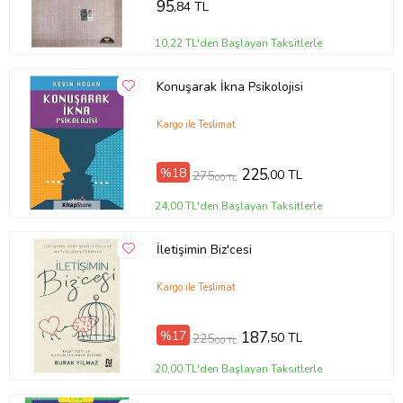
95
,84 TL
10,22 TL'den Başlayan Taksitlerle
Konuşarak İkna Psikolojisi
Kargo ile Teslimat
%18
225
,00 TL
275
,00 TL
24,00 TL'den Başlayan Taksitlerle
İletişimin Biz'cesi
Kargo ile Teslimat
%17
187
,50 TL
225
,00 TL
20,00 TL'den Başlayan Taksitlerle