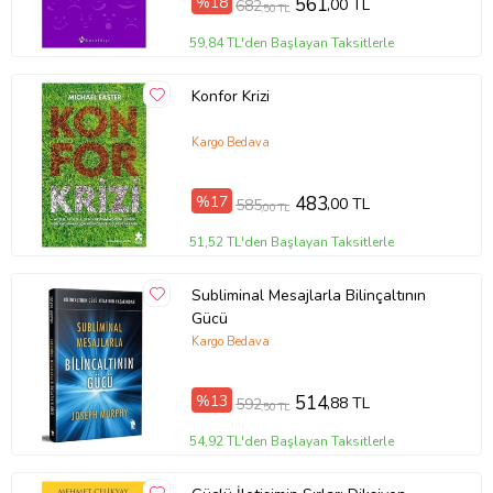
%18
561
,00 TL
682
Tanıtım Metni
,50 TL
Baskı Boyutu
12,50 x 17,70 cm
59,84 TL'den Başlayan Taksitlerle
Baskı Sayısı
2. Baskı
Baskı Tarihi
Ocak 2025
Konfor Krizi
Çevirmen
Optimist Yayın Dağıtım Kolektif
Cilt Tipi
Ciltsiz
Kargo Bedava
Kağıt Cinsi
2. Hamur
Sayfa Sayısı
128
Yayın Dili
Türkçe
%17
483
,00 TL
585
Yazar
Optimist Yayın Dağıtım Kolektif
,00 TL
Ürün Kodu:
kcm46993299
51,52 TL'den Başlayan Taksitlerle
Subliminal Mesajlarla Bilinçaltının
Gücü
Kargo Bedava
%13
514
,88 TL
592
,50 TL
54,92 TL'den Başlayan Taksitlerle