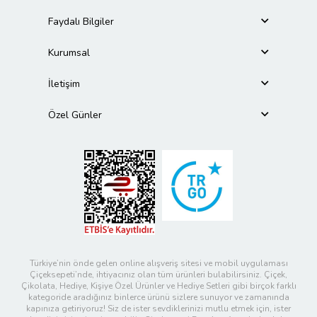
Faydalı Bilgiler
Kurumsal
İletişim
Özel Günler
Türkiye’nin önde gelen online alışveriş sitesi ve mobil uygulaması
Çiçeksepeti’nde, ihtiyacınız olan tüm ürünleri bulabilirsiniz. Çiçek,
Çikolata, Hediye, Kişiye Özel Ürünler ve Hediye Setleri gibi birçok farklı
kategoride aradığınız binlerce ürünü sizlere sunuyor ve zamanında
kapınıza getiriyoruz! Siz de ister sevdiklerinizi mutlu etmek için, ister