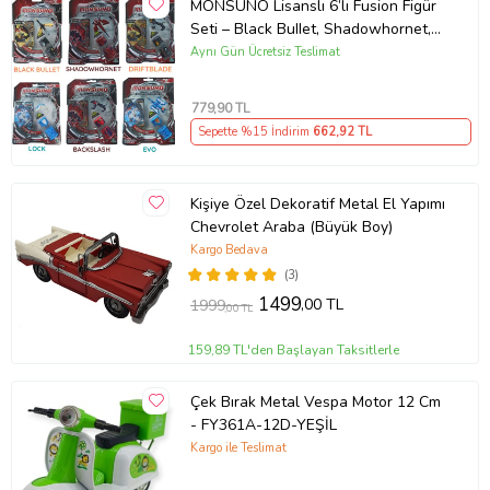
MONSUNO Lisanslı 6’lı Fusion Figür
Seti – Black BuIIet, Shadowhornet,
Driftblade, Lock, Backslash, Evo
Aynı Gün Ücretsiz Teslimat
(Karışık)
779
,90 TL
Sepette %15 İndirim
662
,92 TL
Kişiye Özel Dekoratif Metal El Yapımı
Chevrolet Araba (Büyük Boy)
Kargo Bedava
(3)
1499
,00 TL
1999
,00 TL
159,89 TL'den Başlayan Taksitlerle
Çek Bırak Metal Vespa Motor 12 Cm
- FY361A-12D-YEŞİL
Kargo ile Teslimat