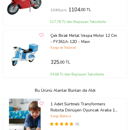
1104
,00 TL
1246
,30 TL
117,76 TL'den Başlayan Taksitlerle
Çek Bırak Metal Vespa Motor 12 Cm
- FY361A-12D - Mavi
Kargo ile Teslimat
325
,00 TL
34,66 TL'den Başlayan Taksitlerle
Bu Ürünü Alanlar Bunları da Aldı
1 Adet Sürtmeli Transformers
Robota Dönüşen Oyuncak Araba 13
Cm
Kargo Bedava
(1)