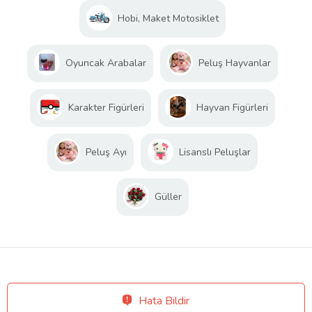
Hobi, Maket Motosiklet
Oyuncak Arabalar
Peluş Hayvanlar
Karakter Figürleri
Hayvan Figürleri
Peluş Ayı
Lisanslı Peluşlar
Güller
Hata Bildir