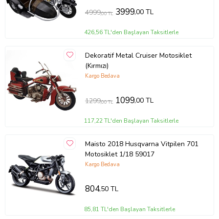
3999
,00 TL
4999
,00 TL
426,56 TL'den Başlayan Taksitlerle
Dekoratif Metal Cruiser Motosiklet
(Kırmızı)
Kargo Bedava
1099
,00 TL
1299
,00 TL
117,22 TL'den Başlayan Taksitlerle
Maisto 2018 Husqvarna Vitpilen 701
Motosiklet 1/18 59017
Kargo Bedava
804
,50 TL
85,81 TL'den Başlayan Taksitlerle