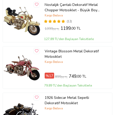
Nostaljik Çantalı Dekoratif Metal
Chopper Motosiklet - Büyük Boy
(Krem)
Kargo Bedava
(12)
1199
,00 TL
1399
,00 TL
127,89 TL'den Başlayan Taksitlerle
Vintage Blossom Metal Dekoratif
Motosiklet
Kargo Bedava
%17
749
,00 TL
899
,00 TL
79,89 TL'den Başlayan Taksitlerle
1926 Sidecar Metal Sepetli
Dekoratif Motosiklet
Kargo Bedava