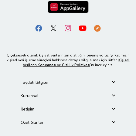
Çiçeksepeti olarak kişisel verilerinizin gizliliğini önemsiyoruz. Şirketimizin
kişisel veri işleme süreçleri hakkında detaylı bilgi almak için lütfen
Kişisel
Verilerin Korunması ve Gizlilik Politikası
’nı inceleyiniz.
Faydalı Bilgiler
Kurumsal
İletişim
Özel Günler