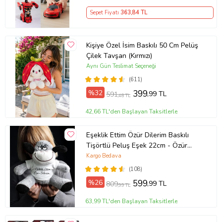
Sepet Fiyatı
363
,84 TL
Kişiye Özel İsim Baskılı 50 Cm Pelüş
Çilek Tavşan (Kırmızı)
Aynı Gün Teslimat Seçeneği
(611)
%32
399
,99 TL
591
,48 TL
42,66 TL'den Başlayan Taksitlerle
Eşeklik Ettim Özür Dilerim Baskılı
Tişörtlü Peluş Eşek 22cm - Özür
Hediyesi Oyuncak Peluş (Gri)
Kargo Bedava
(108)
%26
599
,99 TL
809
,99 TL
63,99 TL'den Başlayan Taksitlerle