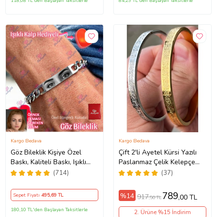
118,08 TL'den Başlayan Taksitlerle
84,29 TL'den Başlayan Taksitlerle
Kargo Bedava
Kargo Bedava
Göz Bileklik Kişiye Özel
Çift 2'li Ayetel Kürsi Yazılı
Baskı, Kaliteli Baskı, Işıklı
Paslanmaz Çelik Kelepçe
Kalp Hediyeli, Çeliktir,
Bileklik Kalın Kalıp scb88
(714)
(37)
Paslanmaz, Kararmaz
(Metal)
789
%14
Sepet Fiyatı
495
,69 TL
917
,00 TL
,50 TL
180,10 TL'den Başlayan Taksitlerle
2. Ürüne %15 İndirim