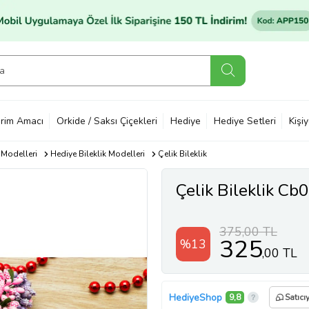
rim Amacı
Orkide / Saksı Çiçekleri
Hediye
Hediye Setleri
Kişi
 Modelleri
Hediye Bileklik Modelleri
Çelik Bileklik
Çelik Bileklik Cb
375,00 TL
325
%13
,00 TL
HediyeShop
9,8
Satıcı