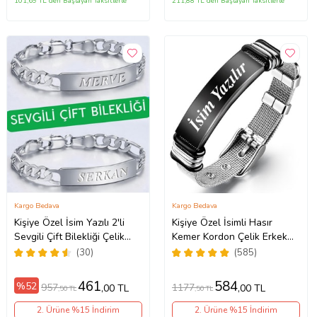
101,69 TL'den Başlayan Taksitlerle
211,88 TL'den Başlayan Taksitlerle
Kargo Bedava
Kargo Bedava
Kişiye Özel İsim Yazılı 2'li
Kişiye Özel İsimli Hasır
Sevgili Çift Bilekliği Çelik
Kemer Kordon Çelik Erkek
Bileklik scb41 (Metal)
Bileklik scb13s (Siyah-Gri)
(30)
(585)
461
584
%52
957
1177
,00 TL
,00 TL
,50 TL
,50 TL
2. Ürüne %15 İndirim
2. Ürüne %15 İndirim