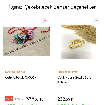
İlginizi Çekebilecek Benzer Seçenekler
Kargo ile Teslimat
Kargo ile Teslimat
Çelik Bileklik Cb0017
Celik Kadın Gold 316 L
Kelepçe
325
232
%13
375
,00 TL
,00 TL
,00 TL