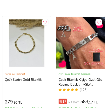
Kargo ile Teslimat
Aynı Gün Teslimat Seçeneği
Çelik Kadın Gold Bileklik
Çelik Bileklik Kişiye Özel Göz
Resimli Baskılı- ASLA
PASLANMAZ
(125)
583
279
%17
699
,17 TL
,90 TL
,90 TL