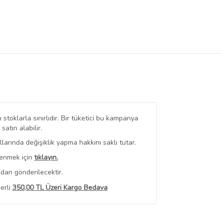
stoklarla sınırlıdır. Bir tüketici bu kampanya
tın alabilir.
arında değişiklik yapma hakkını saklı tutar.
renmek için
tıklayın.
dan gönderilecektir.
erli
350,00 TL Üzeri Kargo Bedava
 Görüntüle
iyat bilgileri, satıcı tarafından