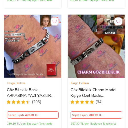
208,91 TL'den Başlayan Taksitlerle
82,10 TL'den Başlayan Taksitlerle
Kargo Bedava
Kargo Bedava
Göz Bileklik Baskı,
Göz Bileklik Charm Model
ARKASINA YAZI YAZILIR
Kişiye Özel Baskı,
Çeliktir, Paslanmaz,
ARKASINA YAZI Kaliteli
(205)
(34)
Kararmaz, Göz Baskılı
Baskı, Çeliktir, Paslanmaz,
Bileklik
Kararmaz (Gümüş)
Sepet Fiyatı
495
,69 TL
Sepet Fiyatı
708
,19 TL
180,10 TL'den Başlayan Taksitlerle
257,30 TL'den Başlayan Taksitlerle