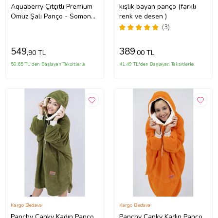
Aquaberry Çıtçıtlı Premium
kışlık bayan panço (farklı
Omuz Şalı Panço - Somon
renk ve desen )
(Vizon)
(3)
549
389
,90 TL
,00 TL
58,65 TL'den Başlayan Taksitlerle
41,49 TL'den Başlayan Taksitlerle
Kargo Bedava
Kargo Bedava
Panchy Canky Kadın Panço
Panchy Canky Kadın Panço