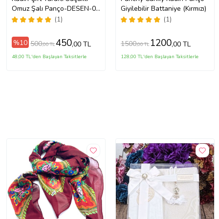
Omuz Şalı Panço-DESEN-01
Giyilebilir Battaniye (Kırmızı)
(Siyah-K.Gri)
(1)
(1)
450
1200
%10
500
1500
,00 TL
,00 TL
,00 TL
,00 TL
48,00 TL'den Başlayan Taksitlerle
128,00 TL'den Başlayan Taksitlerle