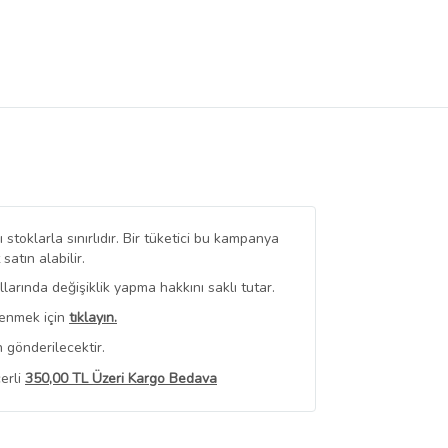
stoklarla sınırlıdır. Bir tüketici bu kampanya
tın alabilir.
arında değişiklik yapma hakkını saklı tutar.
renmek için
tıklayın.
 gönderilecektir.
erli
350,00 TL Üzeri Kargo Bedava
 Görüntüle
iyat bilgileri, satıcı tarafından