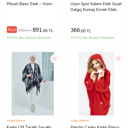
Piliseli Basic Etek - Vizon
Uzun Spor Kalem Etek Siyah
Dalgıç Kumaş Esnek Etek
Boy 100cm
891
366
%10
990
,00 TL
,00 TL
,00 TL
95,04 TL'den Başlayan Taksitlerle
39,04 TL'den Başlayan Taksitlerle
Kargo Bedava
Kargo Bedava
Kadın Çift Taraflı Saçaklı
Panchy Canky Kadın Panço