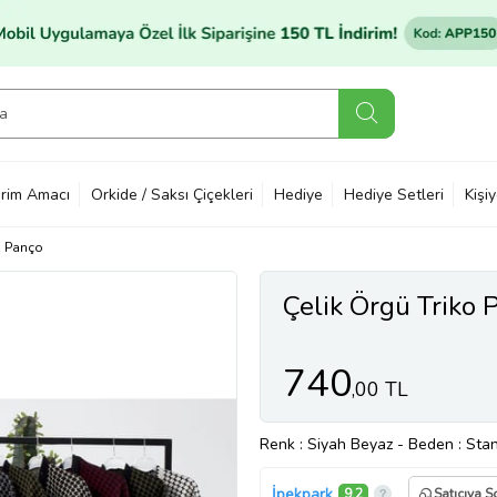
rim Amacı
Orkide / Saksı Çiçekleri
Hediye
Hediye Setleri
Kişi
m Panço
Çelik Örgü Triko 
740
,00 TL
Renk
: Siyah Beyaz
-
Beden
: Sta
İpekpark
9,2
Satıcıya S