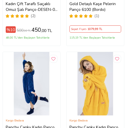
Kadın Çift Taraflı Saçaklı
Gold Detaylı Kaşe Pelerin
Omuz Şalı Panço-DESEN-01
Panço 6100 (Bordo)
(Bordo-Siyah)
(2)
(1)
450
%10
Sepet Fiyatı
1079
,99 TL
500
,00 TL
,00 TL
48,00 TL'den Başlayan Taksitlerle
115,19 TL'den Başlayan Taksitlerle
Kargo Bedava
Kargo Bedava
Panchy Canky Kadın Panço
Panchy Canky Kadın Panço