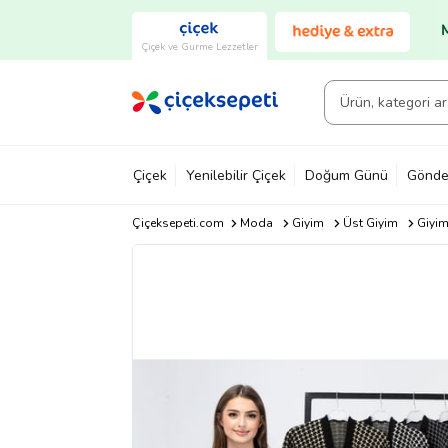
Çiçek ve Gurme Lezzetler
Çiçek
Yenilebilir Çiçek
Doğum Günü
Gönde
Çiçeksepeti.com
Moda
Giyim
Üst Giyim
Giyi