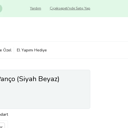
Yardım
Çiçeksepeti'nde Satış Yap
ye Özel
El Yapımı Hediye
Panço (Siyah Beyaz)
ndart
or