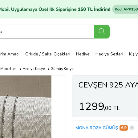
rim Amacı
Orkide / Saksı Çiçekleri
Hediye
Hediye Setleri
Kişi
 Modelleri
Hediye Kolye
Gümüş Kolye
CEVŞEN 925 AY
1299
,00 TL
MONA ROZA GÜMÜŞ
6,9