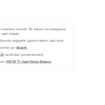
stoklarla sınırlıdır. Bir tüketici bu kampanya
tın alabilir.
arında değişiklik yapma hakkını saklı tutar.
renmek için
tıklayın.
ÜŞ
tarafından gönderilecektir.
erli
350,00 TL Üzeri Kargo Bedava
 Görüntüle
iyat bilgileri, satıcı tarafından