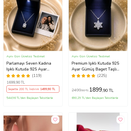
Aynı Gün Ücretsiz Teslimat
Aynı Gün Ücretsiz Teslimat
Parlamayı Seven Kadına
Premium Işıklı Kutuda 925
Işıklı Kutuda 925 Ayar
Ayar Gümüş Baget Taşlı
Gümüş Baget Kolye - Kişiye
Lotus Çiçeği Kolye
(119)
(225)
Özel Fotoğraf Hediye
1699
,90 TL
1899
Sepette 200 TL İndirim
1499
,90 TL
2499
,90 TL
,90 TL
544,96 TL'den Başlayan Taksitlerle
690,29 TL'den Başlayan Taksitlerle