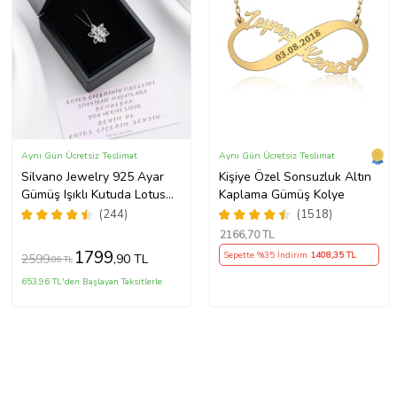
Aynı Gün Ücretsiz Teslimat
Aynı Gün Ücretsiz Teslimat
Silvano Jewelry 925 Ayar
Kişiye Özel Sonsuzluk Altın
Gümüş Işıklı Kutuda Lotus
Kaplama Gümüş Kolye
Kolye
(244)
(1518)
2166
,70 TL
1799
Sepette %35 İndirim
1408
,35 TL
2599
,90 TL
,86 TL
653,96 TL'den Başlayan Taksitlerle