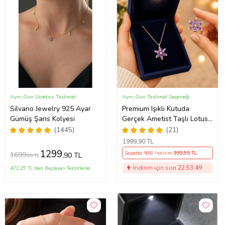
Aynı Gün Ücretsiz Teslimat
Aynı Gün Teslimat Seçeneği
Silvano Jewelry 925 Ayar
Premium Işıklı Kutuda
Gümüş Şans Kolyesi
Gerçek Ametist Taşlı Lotus
Kolye – 925 Ayar Gümüş
(1445)
(21)
Kadın Kolye
1999
,90 TL
1299
Sepette %50 İndirim
999
,95 TL
1699
,90 TL
,90 TL
İndirim için son
22:53:48
472,29 TL'den Başlayan Taksitlerle