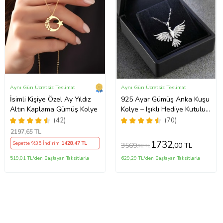
Aynı Gün Ücretsiz Teslimat
Aynı Gün Ücretsiz Teslimat
İsimli Kişiye Özel Ay Yıldız
925 Ayar Gümüş Anka Kuşu
Altın Kaplama Gümüş Kolye
Kolye – Işıklı Hediye Kutulu
Zarif Kadın Kolyesi
(42)
(70)
2197
,65 TL
1732
Sepette %35 İndirim
1428
,47 TL
3569
,00 TL
,92 TL
519,01 TL'den Başlayan Taksitlerle
629,29 TL'den Başlayan Taksitlerle