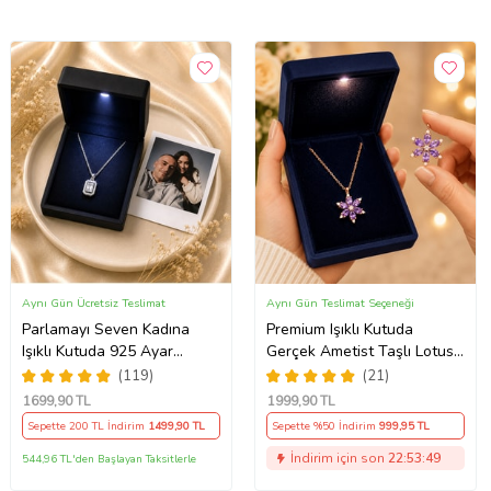
Aynı Gün Ücretsiz Teslimat
Aynı Gün Teslimat Seçeneği
Parlamayı Seven Kadına
Premium Işıklı Kutuda
Işıklı Kutuda 925 Ayar
Gerçek Ametist Taşlı Lotus
Gümüş Baget Kolye - Kişiye
Kolye – 925 Ayar Gümüş
(119)
(21)
Özel Fotoğraf Hediye
Kadın Kolye
1699
,90 TL
1999
,90 TL
Sepette 200 TL İndirim
1499
,90 TL
Sepette %50 İndirim
999
,95 TL
İndirim için son
22:53:48
544,96 TL'den Başlayan Taksitlerle