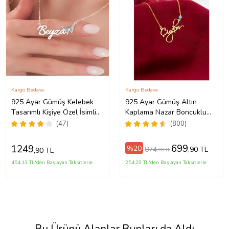
Kargo Bedava
Kargo Bedava
925 Ayar Gümüş Kelebek
925 Ayar Gümüş Altın
Tasarımlı Kişiye Özel İsimli
Kaplama Nazar Boncuklu
Kadın Kolye Anneye
Kişiye Özel El Yazılı Kolye
(47)
(800)
Hediye,Sevgiliye
(Sarı)
Hediye,Arkadaşa
699
1249
%20
874
,90 TL
,90 TL
,90 TL
Hediye,Doğum Günü
Hediyesi,Eşe Hediye
454,13 TL'den Başlayan Taksitlerle
254,29 TL'den Başlayan Taksitlerle