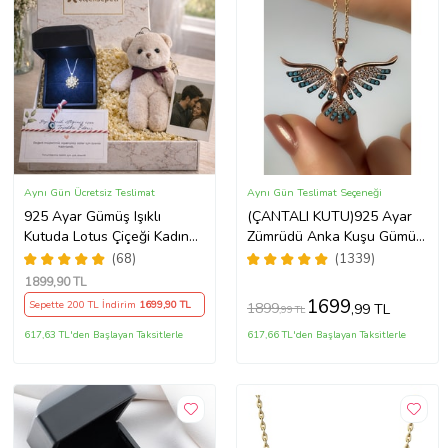
Aynı Gün Ücretsiz Teslimat
Aynı Gün Teslimat Seçeneği
925 Ayar Gümüş Işıklı
(ÇANTALI KUTU)925 Ayar
Kutuda Lotus Çiçeği Kadın
Zümrüdü Anka Kuşu Gümüş
Kolye , Peluş Ayıcık
Kadın Kolye - MAVİ
(68)
(1339)
Anahtarlık Marteniçka
1899
,90 TL
Bileklik, Polaroid Fotoğraf
1699
Sepette 200 TL İndirim
1699
,90 TL
1899
,99 TL
,99 TL
Hediye
617,63 TL'den Başlayan Taksitlerle
617,66 TL'den Başlayan Taksitlerle