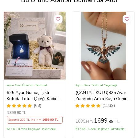
Bu Ürünü Alanlar Bunları da Aldı
Aynı Gün Ücretsiz Teslimat
Aynı Gün Teslimat Seçeneği
925 Ayar Gümüş Işıklı
(ÇANTALI KUTU)925 Ayar
Kutuda Lotus Çiçeği Kadın
Zümrüdü Anka Kuşu Gümüş
Kolye , Peluş Ayıcık
Kadın Kolye - MAVİ
(68)
(1339)
Anahtarlık Marteniçka
1899
,90 TL
Bileklik, Polaroid Fotoğraf
1699
Sepette 200 TL İndirim
1699
,90 TL
1899
,99 TL
,99 TL
Hediye
617,63 TL'den Başlayan Taksitlerle
617,66 TL'den Başlayan Taksitlerle