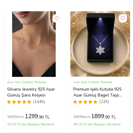
Aynı Gün Ücretsiz Teslimat
Aynı Gün Ücretsiz Teslimat
Silvano Jewelry 925 Ayar
Premium Işıklı Kutuda 925
Gümüş Şans Kolyesi
Ayar Gümüş Baget Taşlı
Lotus Çiçeği Kolye
(1445)
(225)
1299
1899
1699
2499
,90 TL
,90 TL
,90 TL
,90 TL
472,29 TL'den Başlayan Taksitlerle
690,29 TL'den Başlayan Taksitlerle