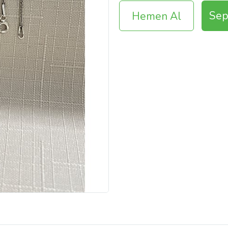
Sep
Hemen Al