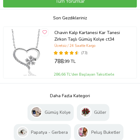
Tüm Yorumlar
Son Gezdikleriniz
Chavin Kalp Kartanesi Kar Tanesi
Zirkon Taşlı Gümüş Kolye ct34
Ücretsiz / 24 Saatte Kargo
(73)
788
,99 TL
286,66 TL'den Başlayan Taksitlerle
Daha Fazla Kategori
Gümüş Kolye
Güller
Papatya - Gerbera
Peluş Buketler