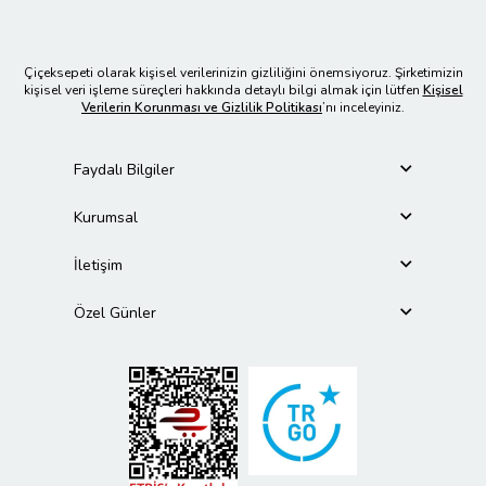
Çiçeksepeti olarak kişisel verilerinizin gizliliğini önemsiyoruz. Şirketimizin
kişisel veri işleme süreçleri hakkında detaylı bilgi almak için lütfen
Kişisel
Verilerin Korunması ve Gizlilik Politikası
’nı inceleyiniz.
Faydalı Bilgiler
Kurumsal
İletişim
Özel Günler