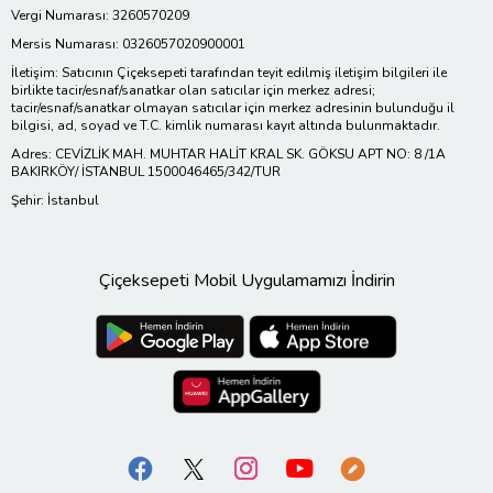
Vergi Numarası: 3260570209
Mersis Numarası: 0326057020900001
İletişim: Satıcının Çiçeksepeti tarafından teyit edilmiş iletişim bilgileri ile
birlikte tacir/esnaf/sanatkar olan satıcılar için merkez adresi;
tacir/esnaf/sanatkar olmayan satıcılar için merkez adresinin bulunduğu il
bilgisi, ad, soyad ve T.C. kimlik numarası kayıt altında bulunmaktadır.
Adres: CEVİZLİK MAH. MUHTAR HALİT KRAL SK. GÖKSU APT NO: 8 /1A
BAKIRKÖY/ İSTANBUL 1500046465/342/TUR
Şehir: İstanbul
Çiçeksepeti Mobil Uygulamamızı İndirin