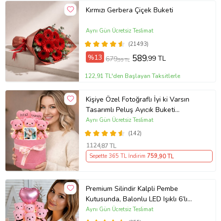
Kırmızı Gerbera Çiçek Buketi
Aynı Gün Ücretsiz Teslimat
(21493)
%13
589
,99 TL
679
,99 TL
122,91 TL'den Başlayan Taksitlerle
Kişiye Özel Fotoğraflı İyi ki Varsın
Tasarımlı Peluş Ayıcık Buketi
(Pembe)
Aynı Gün Ücretsiz Teslimat
(142)
1124
,87 TL
Sepette 365 TL İndirim
759
,90 TL
Premium Silindir Kalpli Pembe
Kutusunda, Balonlu LED Işıklı 6’lı
Pembe Ayıcık Buketi Arkadaşa
Aynı Gün Ücretsiz Teslimat
Sevgiliye Hediye