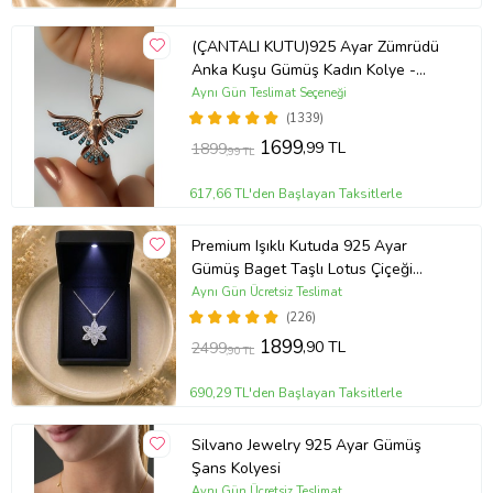
(ÇANTALI KUTU)925 Ayar Zümrüdü
Anka Kuşu Gümüş Kadın Kolye -
MAVİ
Aynı Gün Teslimat Seçeneği
(1339)
1699
,99 TL
1899
,99 TL
617,66 TL'den Başlayan Taksitlerle
Premium Işıklı Kutuda 925 Ayar
Gümüş Baget Taşlı Lotus Çiçeği
Kolye
Aynı Gün Ücretsiz Teslimat
(226)
1899
,90 TL
2499
,90 TL
690,29 TL'den Başlayan Taksitlerle
Silvano Jewelry 925 Ayar Gümüş
Şans Kolyesi
Aynı Gün Ücretsiz Teslimat