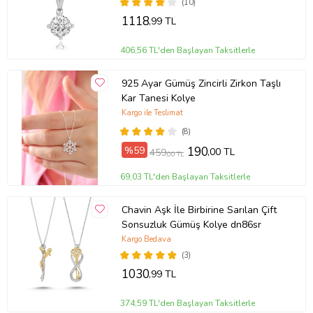
(10)
1118
,99 TL
406,56 TL'den Başlayan Taksitlerle
925 Ayar Gümüş Zincirli Zirkon Taşlı
Kar Tanesi Kolye
Kargo ile Teslimat
(8)
%59
190
,00 TL
459
,00 TL
69,03 TL'den Başlayan Taksitlerle
Chavin Aşk İle Birbirine Sarılan Çift
Sonsuzluk Gümüş Kolye dn86sr
Kargo Bedava
(3)
1030
,99 TL
374,59 TL'den Başlayan Taksitlerle