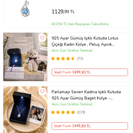
1129
,99 TL
410,56 TL'den Başlayan Taksitlerle
925 Ayar Gümüş Işıklı Kutuda Lotus
Çiçeği Kadın Kolye , Peluş Ayıcık
Anahtarlık Marteniçka Bileklik,
Aynı Gün Ücretsiz Teslimat
Polaroid Fotoğraf Hediye
(71)
Sepet Fiyatı
1699
,90 TL
Parlamayı Seven Kadına Işıklı Kutuda
925 Ayar Gümüş Baget Kolye -
Kişiye Özel Fotoğraf Hediye
Aynı Gün Ücretsiz Teslimat
(119)
Sepet Fiyatı
1499
,90 TL