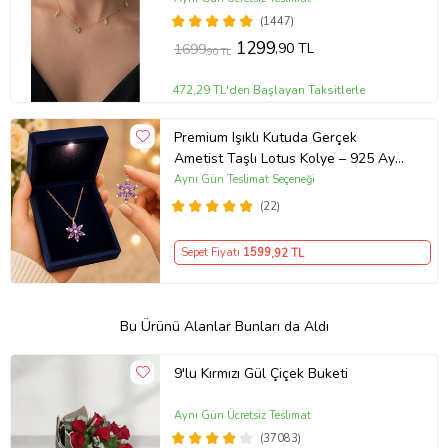
(1447)
1299
,90 TL
1699
,90 TL
472,29 TL'den Başlayan Taksitlerle
Premium Işıklı Kutuda Gerçek
Ametist Taşlı Lotus Kolye – 925 Ayar
Gümüş Kadın Kolye
Aynı Gün Teslimat Seçeneği
(22)
Sepet Fiyatı
1599
,92 TL
Bu Ürünü Alanlar Bunları da Aldı
9'lu Kırmızı Gül Çiçek Buketi
Aynı Gün Ücretsiz Teslimat
(37083)