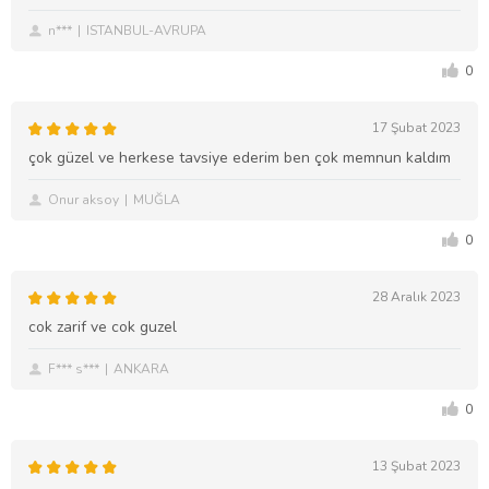
n***
ISTANBUL-AVRUPA
0
17 Şubat 2023
çok güzel ve herkese tavsiye ederim ben çok memnun kaldım
Onur aksoy
MUĞLA
0
28 Aralık 2023
cok zarif ve cok guzel
F*** s***
ANKARA
0
13 Şubat 2023