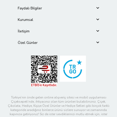
Faydalı Bilgiler
Kurumsal
İletişim
Özel Günler
Türkiye’nin önde gelen online alışveriş sitesi ve mobil uygulaması
Çiçeksepeti’nde, ihtiyacınız olan tüm ürünleri bulabilirsiniz. Çiçek,
Çikolata, Hediye, Kişiye Özel Ürünler ve Hediye Setleri gibi birçok farklı
kategoride aradığınız binlerce ürünü sizlere sunuyor ve zamanında
kapınıza getiriyoruz! Siz de ister sevdiklerinizi mutlu etmek için, ister