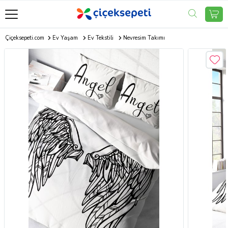
Çiçeksepeti.com
Ev Yaşam
Ev Tekstili
Nevresim Takımı