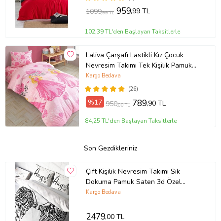
959
,99 TL
1099
,99 TL
102,39 TL'den Başlayan Taksitlerle
Laliva Çarşafı Lastikli Kız Çocuk
Nevresim Takımı Tek Kişilik Pamuk
Ranforce
Kargo Bedava
(26)
%17
789
,90 TL
950
,00 TL
84,25 TL'den Başlayan Taksitlerle
Son Gezdikleriniz
Çift Kişilik Nevresim Takımı Sık
Dokuma Pamuk Saten 3d Özel
Tasarım Angel Wing Modern
Kargo Bedava
2479
,00 TL