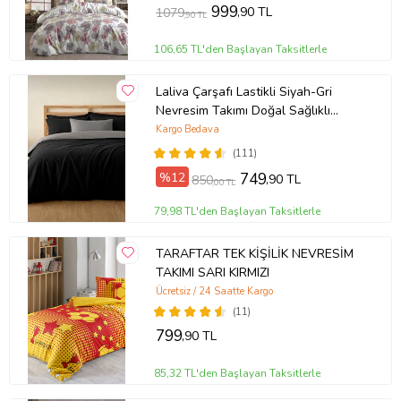
999
,90 TL
1079
,90 TL
106,65 TL'den Başlayan Taksitlerle
Laliva Çarşafı Lastikli Siyah-Gri
Nevresim Takımı Doğal Sağlıklı
Pamuk Çift Kişilik Ranforce
Kargo Bedava
(111)
%12
749
,90 TL
850
,00 TL
79,98 TL'den Başlayan Taksitlerle
TARAFTAR TEK KİŞİLİK NEVRESİM
TAKIMI SARI KIRMIZI
Ücretsiz / 24 Saatte Kargo
(11)
799
,90 TL
85,32 TL'den Başlayan Taksitlerle