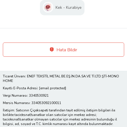
Kek - Kurabiye
Hata Bildir
Ticaret Ünvanı: ENEF TEKSTİL METAL BE.EŞ.İN.DA.SA.VE Tİ.LTD.ŞTİ-MONO
HOME
Kayıtlı E-Posta Adresi:
[email protected]
Vergi Numarası: 3340530921
Mersis Numarası: 334053092100011
İletişim: Satıcının Çiçeksepeti tarafından teyit edilmiş iletişim bilgileri ile
birlikte tacir/esnaf/sanatkar olan satıcılar için merkez adresi;
tacir/esnaf/sanatkar olmayan satıcılar için merkez adresinin bulunduğu il
bilgisi, ad, soyad ve T.C. kimlik numarası kayıt altında bulunmaktadır.