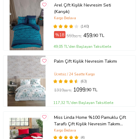
Arel Çift Kişilik Nevresim Seti
(Karışık)
Kargo Bedava
(140)
%18
459
,90 TL
559
,90 TL
49,05 TL'den Başlayan Taksitlerle
Palm Çift Kişilik Nevresim Takımı
Ücretsiz / 24 Saatte Kargo
(63)
1099
,90 TL
1319
,88 TL
117,32 TL'den Başlayan Taksitlerle
Miss Linda Home %100 Pamuklu Çift
Taraflı Çift Kişilik Nevresim Takımı
(Çok Renkli)
Kargo Bedava
(4)