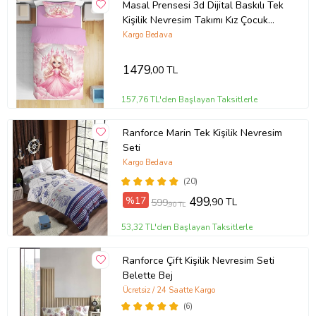
Masal Prensesi 3d Dijital Baskılı Tek
Kişilik Nevresim Takımı Kız Çocuk
Genç Odası (Pudra Pembe)
Kargo Bedava
1479
,00 TL
157,76 TL'den Başlayan Taksitlerle
Ranforce Marin Tek Kişilik Nevresim
Seti
Kargo Bedava
(20)
%17
499
,90 TL
599
,90 TL
53,32 TL'den Başlayan Taksitlerle
Ranforce Çift Kişilik Nevresim Seti
Belette Bej
Ücretsiz / 24 Saatte Kargo
(6)