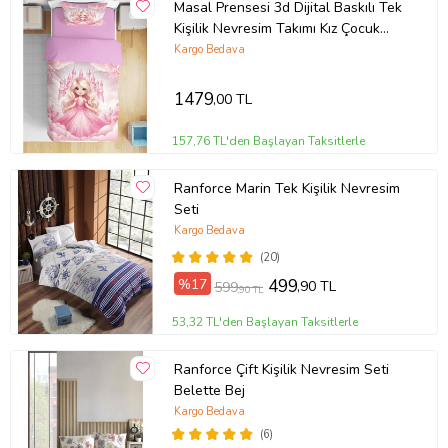
Masal Prensesi 3d Dijital Baskılı Tek
Kişilik Nevresim Takımı Kız Çocuk
Genç Odası (Pudra Pembe)
Kargo Bedava
1479
,00 TL
157,76 TL'den Başlayan Taksitlerle
Ranforce Marin Tek Kişilik Nevresim
Seti
Kargo Bedava
(20)
%17
499
,90 TL
599
,90 TL
53,32 TL'den Başlayan Taksitlerle
Ranforce Çift Kişilik Nevresim Seti
Belette Bej
Kargo Bedava
(6)