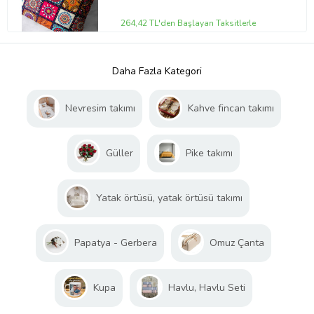
264,42 TL'den Başlayan Taksitlerle
Daha Fazla Kategori
Nevresim takımı
Kahve fincan takımı
Güller
Pike takımı
Yatak örtüsü, yatak örtüsü takımı
Papatya - Gerbera
Omuz Çanta
Kupa
Havlu, Havlu Seti