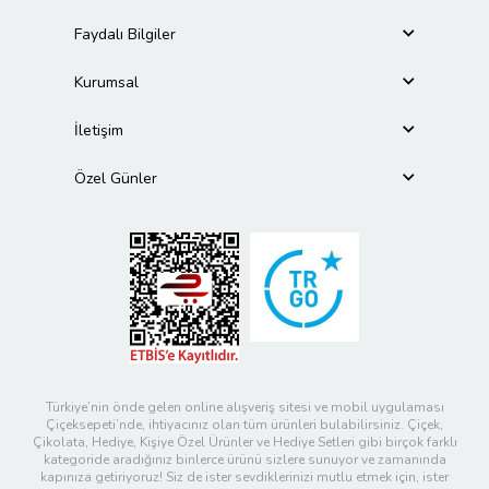
Faydalı Bilgiler
Kurumsal
İletişim
Özel Günler
Türkiye’nin önde gelen online alışveriş sitesi ve mobil uygulaması
Çiçeksepeti’nde, ihtiyacınız olan tüm ürünleri bulabilirsiniz. Çiçek,
Çikolata, Hediye, Kişiye Özel Ürünler ve Hediye Setleri gibi birçok farklı
kategoride aradığınız binlerce ürünü sizlere sunuyor ve zamanında
kapınıza getiriyoruz! Siz de ister sevdiklerinizi mutlu etmek için, ister