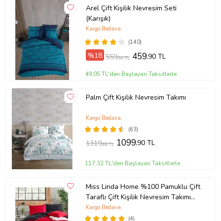
Arel Çift Kişilik Nevresim Seti
(Karışık)
Kargo Bedava
(140)
%18
459
,90 TL
559
,90 TL
49,05 TL'den Başlayan Taksitlerle
Palm Çift Kişilik Nevresim Takımı
Kargo Bedava
(63)
1099
,90 TL
1319
,88 TL
117,32 TL'den Başlayan Taksitlerle
Miss Linda Home %100 Pamuklu Çift
Taraflı Çift Kişilik Nevresim Takımı
(Çok Renkli)
Kargo Bedava
(4)