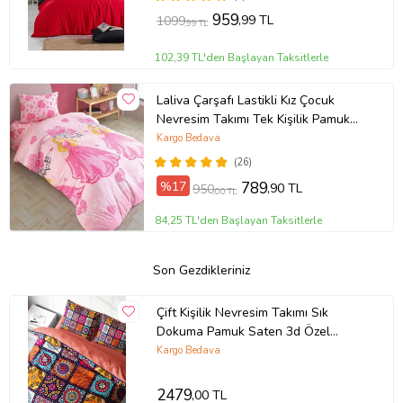
959
,99 TL
1099
,99 TL
102,39 TL'den Başlayan Taksitlerle
Laliva Çarşafı Lastikli Kız Çocuk
Nevresim Takımı Tek Kişilik Pamuk
Ranforce
Kargo Bedava
(26)
%17
789
,90 TL
950
,00 TL
84,25 TL'den Başlayan Taksitlerle
Son Gezdikleriniz
Çift Kişilik Nevresim Takımı Sık
Dokuma Pamuk Saten 3d Özel
Tasarım Nakkaş
Kargo Bedava
2479
,00 TL