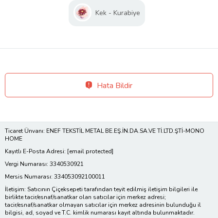
Kek - Kurabiye
Hata Bildir
Ticaret Ünvanı: ENEF TEKSTİL METAL BE.EŞ.İN.DA.SA.VE Tİ.LTD.ŞTİ-MONO
HOME
Kayıtlı E-Posta Adresi:
[email protected]
Vergi Numarası: 3340530921
Mersis Numarası: 334053092100011
İletişim: Satıcının Çiçeksepeti tarafından teyit edilmiş iletişim bilgileri ile
birlikte tacir/esnaf/sanatkar olan satıcılar için merkez adresi;
tacir/esnaf/sanatkar olmayan satıcılar için merkez adresinin bulunduğu il
bilgisi, ad, soyad ve T.C. kimlik numarası kayıt altında bulunmaktadır.