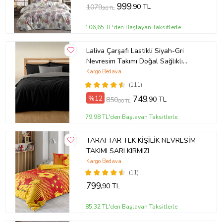
999
,90 TL
1079
,90 TL
106,65 TL'den Başlayan Taksitlerle
Laliva Çarşafı Lastikli Siyah-Gri
Nevresim Takımı Doğal Sağlıklı
Pamuk Çift Kişilik Ranforce
Kargo Bedava
(111)
%12
749
,90 TL
850
,00 TL
79,98 TL'den Başlayan Taksitlerle
TARAFTAR TEK KİŞİLİK NEVRESİM
TAKIMI SARI KIRMIZI
Kargo Bedava
(11)
799
,90 TL
85,32 TL'den Başlayan Taksitlerle