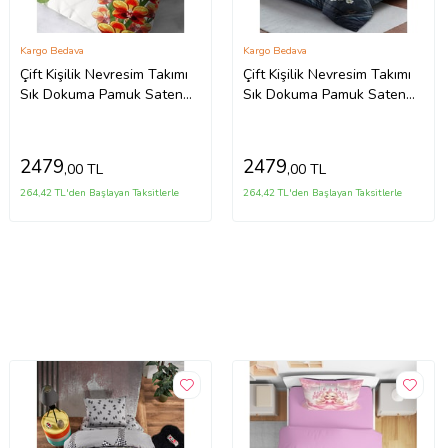
Kargo Bedava
Kargo Bedava
Çift Kişilik Nevresim Takımı
Çift Kişilik Nevresim Takımı
Sık Dokuma Pamuk Saten
Sık Dokuma Pamuk Saten
3d Özel Tasarım Orchid
3d Özel Tasarım Çiçekli
Naturel
Orkide
2479
2479
,00 TL
,00 TL
264,42 TL'den Başlayan Taksitlerle
264,42 TL'den Başlayan Taksitlerle