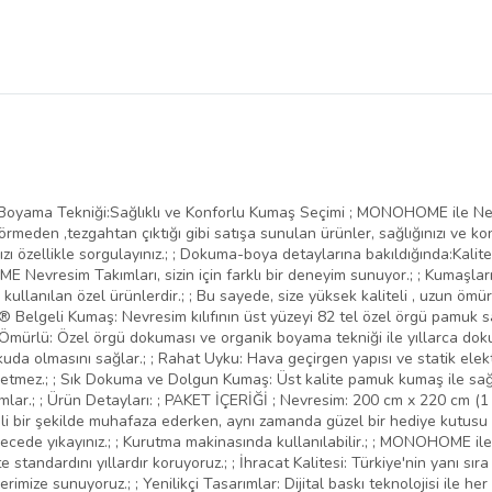
ama Tekniği:Sağlıklı ve Konforlu Kumaş Seçimi ; MONOHOME ile Nede
 görmeden ,tezgahtan çıktığı gibi satışa sunulan ürünler, sağlığınızı ve k
 özellikle sorgulayınız.; ; Dokuma-boya detaylarına bakıldığında:Kaliteli
 Nevresim Takımları, sizin için farklı bir deneyim sunuyor.; ; Kumaşları
 kullanılan özel ürünlerdir.; ; Bu sayede, size yüksek kaliteli , uzun öm
ex® Belgeli Kumaş: Nevresim kılıfının üst yüzeyi 82 tel özel örgü pamu
Ömürlü: Özel örgü dokuması ve organik boyama tekniği ile yıllarca doku v
kuda olmasını sağlar.; ; Rahat Uyku: Hava geçirgen yapısı ve statik el
mez.; ; Sık Dokuma ve Dolgun Kumaş: Üst kalite pamuk kumaş ile sağlamlık
ımlar.; ; Ürün Detayları: ; PAKET İÇERİĞİ ; Nevresim: 200 cm x 220 cm (1 A
i bir şekilde muhafaza ederken, aynı zamanda güzel bir hediye kutusu ola
derecede yıkayınız.; ; Kurutma makinasında kullanılabilir.; ; MONOHOME il
te standardını yıllardır koruyoruz.; ; İhracat Kalitesi: Türkiye'nin yanı s
mize sunuyoruz.; ; Yenilikçi Tasarımlar: Dijital baskı teknolojisi ile her