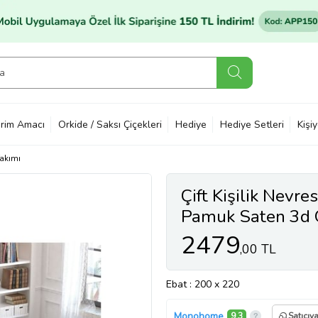
rim Amacı
Orkide / Saksı Çiçekleri
Hediye
Hediye Setleri
Kişi
akımı
Çift Kişilik Nevr
Pamuk Saten 3d Ö
2479
,00 TL
Ebat
: 200 x 220
Monohome
9,3
Satıcıy