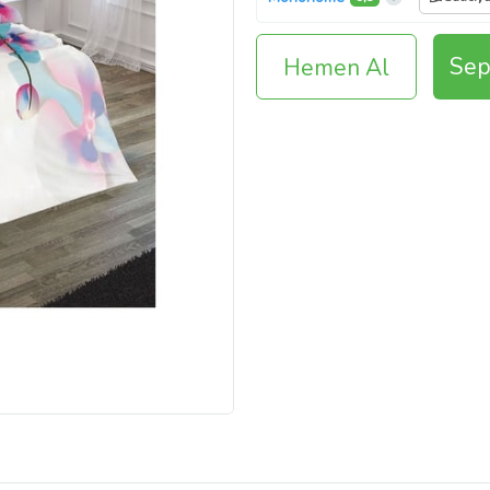
Sep
Hemen Al