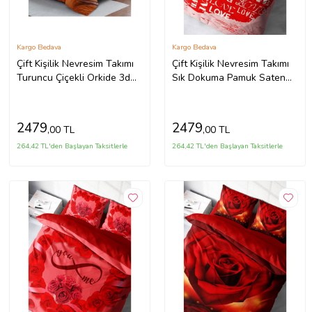
Kargo Bedava
Kargo Bedava
Çift Kişilik Nevresim Takımı
Çift Kişilik Nevresim Takımı
Turuncu Çiçekli Orkide 3d
Sık Dokuma Pamuk Saten
Pamuk Saten
3d Özel Tasarım Sevgililer
Günü I
2479
2479
,00 TL
,00 TL
264,42 TL'den Başlayan Taksitlerle
264,42 TL'den Başlayan Taksitlerle