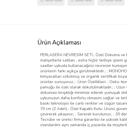
Ürün Açıklaması
PERLASERA NEVRESİM SETİ.; Özel Dokuma ve Boy
maliyetlerle satılan , extra hiçbir terbiye işlemi
saatler uykuda kullanacağınız nevresim kumaşınızı
ürünlerin farkı açıkça görülmektedir.; ; MONOHOME
kimyasalları sökülmüş ve organik sertifikalı boya
ürünler sunuyoruz.; ; Ürün Özellikleri: ; Oeko-t
pamuğu ile özel olarak dokutulmaktadır.; ; Uzun 
dokuması kırışıklığı minimize ederek yumuşak do
uykunuzun daha konforlu olmasını sağlar ve terlet
baskı teknolojisi ile canlı renkler ve özgün tasar
70 cm (2 Adet) ; Özel Kapaklı Kutu: Ürünü güvenl
çevirerek yıkayınız.; ; Sererek kurutunuz.; ; 30 
Tecrübe ve üretici firma garantisi ile yüksek kali
standardını aynı zamanda iç pazarda da müşterileri