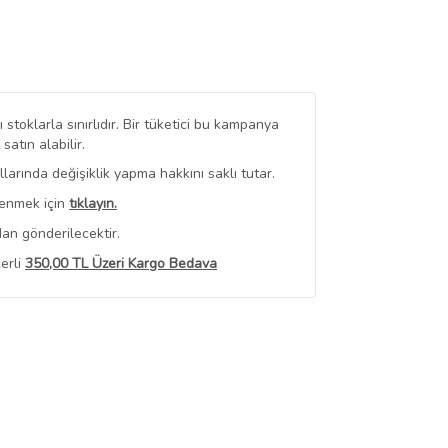
stoklarla sınırlıdır. Bir tüketici bu kampanya
tın alabilir.
arında değişiklik yapma hakkını saklı tutar.
renmek için
tıklayın.
an gönderilecektir.
erli
350,00 TL Üzeri Kargo Bedava
 Görüntüle
iyat bilgileri, satıcı tarafından