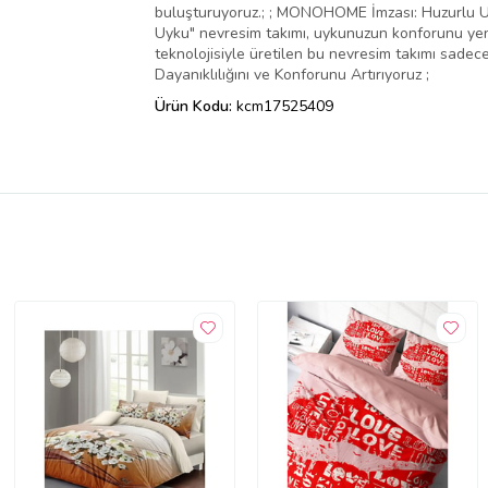
buluşturuyoruz.; ; MONOHOME İmzası: Huzurlu Uy
Uyku" nevresim takımı, uykunuzun konforunu yeni 
teknolojisiyle üretilen bu nevresim takımı sadece
Dayanıklılığını ve Konforunu Artırıyoruz ;
Ürün Kodu:
kcm17525409