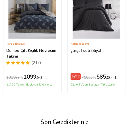
Kargo Bedava
Kargo Bedava
Dumbo Çift Kişilik Nevresim
çarşaf seti (Siyah)
Takımı
(217)
1099
585
%22
1319
750
,90 TL
,00 TL
,88 TL
,00 TL
117,32 TL'den Başlayan Taksitlerle
62,40 TL'den Başlayan Taksitlerle
Son Gezdikleriniz