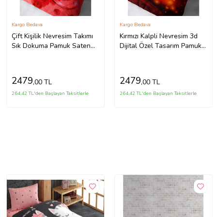
Kargo Bedava
Kargo Bedava
Çift Kişilik Nevresim Takımı
Kırmızı Kalpli Nevresim 3d
Sık Dokuma Pamuk Saten
Dijital Özel Tasarım Pamuk
3d Özel Tasarım Sevgililer
Saten Çift Kişilik Nevresim
Günü
Takımı Red Heart
2479
2479
,00 TL
,00 TL
264,42 TL'den Başlayan Taksitlerle
264,42 TL'den Başlayan Taksitlerle