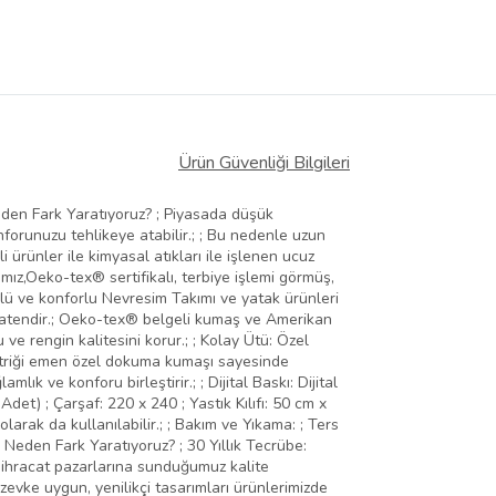
Ürün Güvenliği Bilgileri
n Fark Yaratıyoruz? ; Piyasada düşük
onforunuzu tehlikeye atabilir.; ; Bu nedenle uzun
 ürünler ile kimyasal atıkları ile işlenen ucuz
mız,Oeko-tex® sertifikalı, terbiye işlemi görmüş,
ürlü ve konforlu Nevresim Takımı ve yatak ürünleri
k satendir.; Oeko-tex® belgeli kumaş ve Amerikan
e rengin kalitesini korur.; ; Kolay Ütü: Özel
ektriği emen özel dokuma kumaşı sayesinde
 ve konforu birleştirir.; ; Dijital Baskı: Dijital
det) ; Çarşaf: 220 x 240 ; Yastık Kılıfı: 50 cm x
rak da kullanılabilir.; ; Bakım ve Yıkama: ; Ters
e Neden Fark Yaratıyoruz? ; 30 Yıllık Tecrübe:
ıra ihracat pazarlarına sunduğumuz kalite
 zevke uygun, yenilikçi tasarımları ürünlerimizde