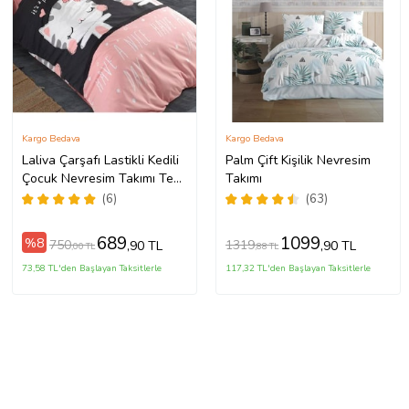
Kargo Bedava
Kargo Bedava
Laliva Çarşafı Lastikli Kedili
Palm Çift Kişilik Nevresim
Çocuk Nevresim Takımı Tek
Takımı
Kişilik Ranforce
(6)
(63)
689
1099
%8
750
1319
,90 TL
,90 TL
,00 TL
,88 TL
73,58 TL'den Başlayan Taksitlerle
117,32 TL'den Başlayan Taksitlerle