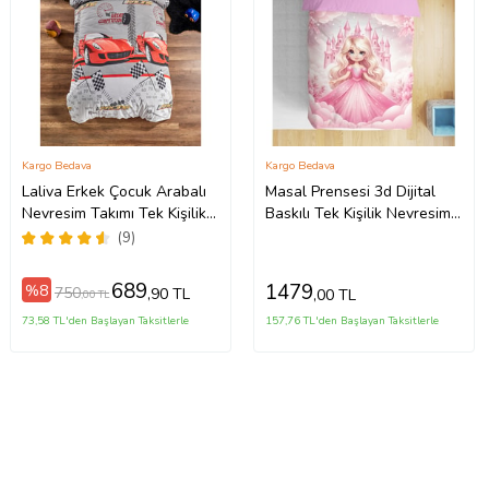
Kargo Bedava
Kargo Bedava
Laliva Erkek Çocuk Arabalı
Masal Prensesi 3d Dijital
Nevresim Takımı Tek Kişilik
Baskılı Tek Kişilik Nevresim
Ranforce Nevresim Takımı
Takımı Kız Çocuk Genç
(9)
Odası (Pudra Pembe)
689
1479
%8
750
,90 TL
,00 TL
,00 TL
73,58 TL'den Başlayan Taksitlerle
157,76 TL'den Başlayan Taksitlerle