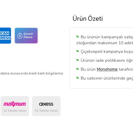
Ürün Özeti
Bu ürünün kampanyalı satışı 
stoğundan maksimum 10 adet sa
Çiçeksepeti kampanya koşull
Ürünün iade politikasını öğ
Bu ürün
Monohome
tarafınd
deme esnasında kredi kartı bilgileriniz
Bu satıcının ürünlerinde geç
Bu Satıcının
Tüm Ürünlerini
Ürün sayfasında gördüğünüz f
belirlenmektedir.