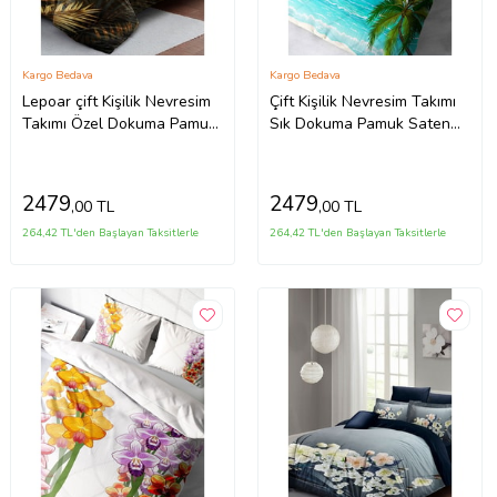
Kargo Bedava
Kargo Bedava
Lepoar çift Kişilik Nevresim
Çift Kişilik Nevresim Takımı
Takımı Özel Dokuma Pamuk
Sık Dokuma Pamuk Saten
Saten 3d Özel Tasarım
3d Özel Tasarım Palm
Lepoar
2479
2479
,00 TL
,00 TL
264,42 TL'den Başlayan Taksitlerle
264,42 TL'den Başlayan Taksitlerle