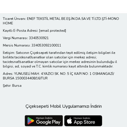
Ticaret Ünvanı: ENEF TEKSTİL METAL BE.EŞ.İN.DA.SA.VE Tİ.LTD.ŞTİ-MONO
HOME
Kayıtlı E-Posta Adresi:
[email protected]
Vergi Numarası: 3340530921
Mersis Numarası: 334053092100011
İletişim: Satıcının Çiçeksepeti tarafından teyit edilmiş iletişim bilgileri ile
birlikte tacir/esnaf/sanatkar olan satıcılar için merkez adresi;
tacir/esnaf/sanatkar olmayan satıcılar için merkez adresinin bulunduğu il
bilgisi, ad, soyad ve T.C. kimlik numarası kayıt altında bulunmaktadır.
Adres: YUNUSELİ MAH. 4.YAZICI SK. NO: 5 İÇ KAPI NO: 1 OSMANGAZİ/
BURSA 1500034408/16/TUR
Şehir: Bursa
Çiçeksepeti Mobil Uygulamamızı İndirin