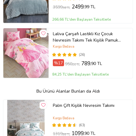
2499
,99 TL
3599
,98 TL
266,66 TL'den Başlayan Taksitlerle
Laliva Çarşafı Lastikli Kız Çocuk
Nevresim Takımı Tek Kişilik Pamuk
Ranforce
Kargo Bedava
(26)
%17
789
,90 TL
950
,00 TL
84,25 TL'den Başlayan Taksitlerle
Bu Ürünü Alanlar Bunları da Aldı
Palm Çift Kişilik Nevresim Takımı
Kargo Bedava
(63)
1099
,90 TL
1319
,88 TL