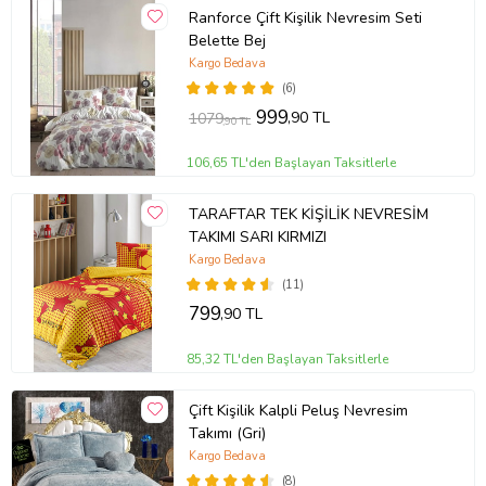
Ranforce Çift Kişilik Nevresim Seti
Belette Bej
Kargo Bedava
(6)
999
,90 TL
1079
,90 TL
106,65 TL'den Başlayan Taksitlerle
TARAFTAR TEK KİŞİLİK NEVRESİM
TAKIMI SARI KIRMIZI
Kargo Bedava
(11)
799
,90 TL
85,32 TL'den Başlayan Taksitlerle
Çift Kişilik Kalpli Peluş Nevresim
Takımı (Gri)
Kargo Bedava
(8)