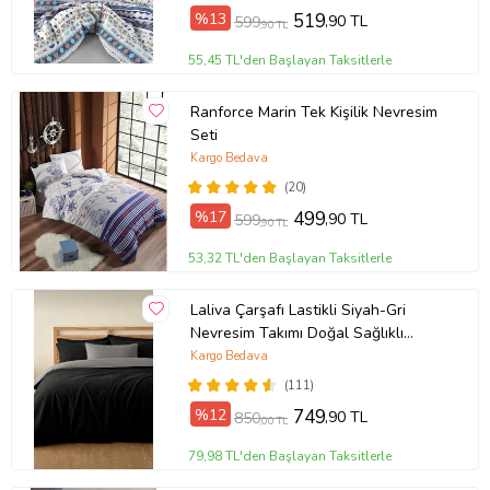
%13
519
,90 TL
599
,90 TL
55,45 TL'den Başlayan Taksitlerle
Ranforce Marin Tek Kişilik Nevresim
Seti
Kargo Bedava
(20)
%17
499
,90 TL
599
,90 TL
53,32 TL'den Başlayan Taksitlerle
Laliva Çarşafı Lastikli Siyah-Gri
Nevresim Takımı Doğal Sağlıklı
Pamuk Çift Kişilik Ranforce
Kargo Bedava
(111)
%12
749
,90 TL
850
,00 TL
79,98 TL'den Başlayan Taksitlerle