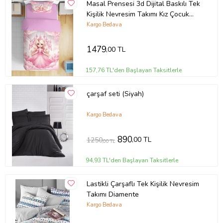
Masal Prensesi 3d Dijital Baskılı Tek
Kişilik Nevresim Takımı Kız Çocuk
Genç Odası (Pudra Pembe)
Kargo Bedava
1479
,00 TL
157,76 TL'den Başlayan Taksitlerle
çarşaf seti (Siyah)
Kargo Bedava
890
,00 TL
1250
,00 TL
94,93 TL'den Başlayan Taksitlerle
Lastikli Çarşaflı Tek Kişilik Nevresim
Takımı Diamente
Kargo Bedava