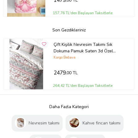
1479
,00 TL
157,76 TL'den Başlayan Taksitlerle
Son Gezdikleriniz
Çift Kişilik Nevresim Takımı Sık
Dokuma Pamuk Saten 3d Özel
Tasarım Vintage Elephant-2
Kargo Bedava
2479
,00 TL
264,42 TL'den Başlayan Taksitlerle
Daha Fazla Kategori
Nevresim takımı
Kahve fincan takımı