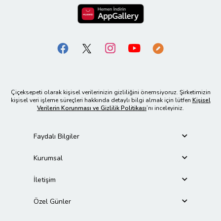
Çiçeksepeti olarak kişisel verilerinizin gizliliğini önemsiyoruz. Şirketimizin
kişisel veri işleme süreçleri hakkında detaylı bilgi almak için lütfen
Kişisel
Verilerin Korunması ve Gizlilik Politikası
’nı inceleyiniz.
Faydalı Bilgiler
Kurumsal
İletişim
Özel Günler