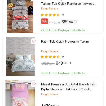
Takımı Tek Kişilik Ranforce Nevresim
Takımı
Kargo Bedava
(9)
%8
689
,90 TL
750
,00 TL
73,58 TL'den Başlayan Taksitlerle
Palm Tek Kişilik Nevresim Takımı
Kargo Bedava
(9)
849
,90 TL
1019
,88 TL
90,65 TL'den Başlayan Taksitlerle
Masal Prensesi 3d Dijital Baskılı Tek
Kişilik Nevresim Takımı Kız Çocuk
Genç Odası (Pudra Pembe)
Kargo Bedava