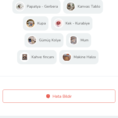
Papatya - Gerbera
Kanvas Tablo
Kupa
Kek - Kurabiye
Gümüş Kolye
Mum
Kahve fincanı
Makine Halısı
Hata Bildir