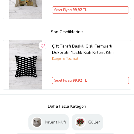
Sepet Fiyatı
99
,92 TL
Son Gezdikleriniz
Çift Tarafı Baskılı Gizli Fermuarlı
Dekoratif Yastık Kılıfı Kırlent Kılıfı
Koltuk Yastık Kılıfı (Beyaz-Siyah)
Kargo ile Teslimat
Sepet Fiyatı
99
,92 TL
Daha Fazla Kategori
Kırlent kılıfı
Güller