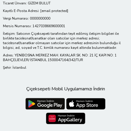
Ticaret Ünvanı: GİZEM BULUT
Kayıtlı E-Posta Adresi:
[email protected]
Vergi Numarası: 0000000000
Mersis Numarası: 1427038669600001
İletişim: Satıcının Çiçeksepeti tarafından teyit edilmiş iletişim bilgileri ile
birlikte tacir/esnaf/sanatkar olan satıcılar için merkez adresi;
tacir/esnaf/sanatkar olmayan satıcılar için merkez adresinin bulunduğu il
bilgisi, ad, soyad ve T.C. kimlik numarası kayıt altında bulunmaktadır.
Adres: YENİBOSNA MERKEZ MAH. KAYALAR SK. NO: 21 İÇ KAPI NO: 1
BAHÇELİEVLER/ İSTANBUL 1500047164/342/TUR
Şehir: İstanbul
Çiçeksepeti Mobil Uygulamamızı İndirin