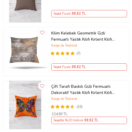
Sepet Fiyatı
99
,92 TL
Kilim Kelebek Geometrik Gizli
Fermuarlı Yastık Kılıfı Kırlent Kılıfı
Koltuk Yastık Kılıfı (Açık Kahverengi)
Kargo ile Teslimat
(7)
Sepet Fiyatı
99
,92 TL
Çift Tarafı Baskılı Gizli Fermuarlı
Dekoratif Yastık Kılıfı Kırlent Kılıfı
Koltuk Yastık Kılıfı (Turuncu)
Kargo ile Teslimat
(33)
124
,90 TL
Sepette %20 İndirim
99
,92 TL