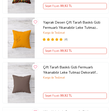
Sepet Fiyatı
99
,92 TL
Yaprak Desen Çift Tarafı Baskılı Gizli
Fermuarlı Yıkanabilir Leke Tutmaz
Dekoratif Kırlent Kılıfı (Turuncu)
Kargo ile Teslimat
(4)
Sepet Fiyatı
99
,92 TL
Çift Tarafı Baskılı Gizli Fermuarlı
Yıkanabilir Leke Tutmaz Dekoratif
Kırlent Kılıfı Yastık Kılıfı (KAHVE)
Kargo ile Teslimat
Sepet Fiyatı
99
,92 TL