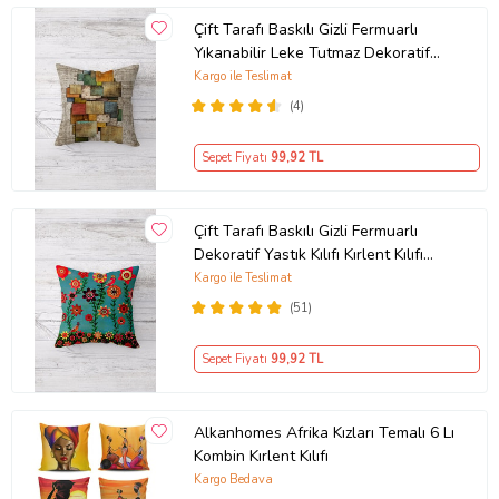
Çift Tarafı Baskılı Gizli Fermuarlı
Yıkanabilir Leke Tutmaz Dekoratif
Kırlent Kılıfı Yastık Kılıfı (Kum Beji)
Kargo ile Teslimat
(4)
Sepet Fiyatı
99
,92 TL
Çift Tarafı Baskılı Gizli Fermuarlı
Dekoratif Yastık Kılıfı Kırlent Kılıfı
Koltuk Yastık Kılıfı (Turkuaz-Yeşil)
Kargo ile Teslimat
(51)
Sepet Fiyatı
99
,92 TL
Alkanhomes Afrika Kızları Temalı 6 Lı
Kombin Kırlent Kılıfı
Kargo Bedava