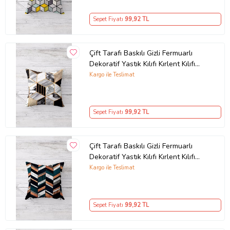
Sepet Fiyatı
99
,92 TL
Çift Tarafı Baskılı Gizli Fermuarlı
Dekoratif Yastık Kılıfı Kırlent Kılıfı
Koltuk Yastık Kılıfı (Gold)
Kargo ile Teslimat
Sepet Fiyatı
99
,92 TL
Çift Tarafı Baskılı Gizli Fermuarlı
Dekoratif Yastık Kılıfı Kırlent Kılıfı
Koltuk Yastık Kılıfı (Siyah-Bronz)
Kargo ile Teslimat
Sepet Fiyatı
99
,92 TL