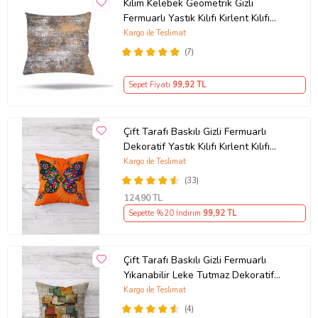
Kilim Kelebek Geometrik Gizli
Fermuarlı Yastık Kılıfı Kırlent Kılıfı
Koltuk Yastık Kılıfı (Açık Kahverengi)
Kargo ile Teslimat
(7)
Sepet Fiyatı
99
,92 TL
Çift Tarafı Baskılı Gizli Fermuarlı
Dekoratif Yastık Kılıfı Kırlent Kılıfı
Koltuk Yastık Kılıfı (Turuncu)
Kargo ile Teslimat
(33)
124
,90 TL
Sepette %20 İndirim
99
,92 TL
Çift Tarafı Baskılı Gizli Fermuarlı
Yıkanabilir Leke Tutmaz Dekoratif
Kırlent Kılıfı Yastık Kılıfı (Kum Beji)
Kargo ile Teslimat
(4)