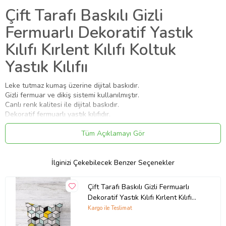
Çift Tarafı Baskılı Gizli
Fermuarlı Dekoratif Yastık
Kılıfı Kırlent Kılıfı Koltuk
Yastık Kılıfıı
Leke tutmaz kumaş üzerine dijital baskıdır.
Gizli fermuar ve dikiş sistemi kullanılmıştır.
Canlı renk kalitesi ile dijital baskıdır.
Dekoratif fermuarlı yastık kılıfıdır.
İçi boş kılıf olarak gönderilmektedir.
Hassas yıkama ayarında yıkanması önerilir.
Tüm Açıklamayı Gör
Ürün ölçüsü 45cm x 45cm dir.
Ürün Kodu:
kcm44713569
İlginizi Çekebilecek Benzer Seçenekler
Çift Tarafı Baskılı Gizli Fermuarlı
Dekoratif Yastık Kılıfı Kırlent Kılıfı
Koltuk Yastık Kılıfı (Gri-Turkuaz)
Kargo ile Teslimat