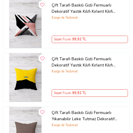
Çift Tarafı Baskılı Gizli Fermuarlı
Dekoratif Yastık Kılıfı Kırlent Kılıfı
Koltuk Yastık Kılıfı (Pembe)
Kargo ile Teslimat
Sepet Fiyatı
99
,92 TL
Çift Tarafı Baskılı Gizli Fermuarlı
Dekoratif Yastık Kılıfı Kırlent Kılıfı
Koltuk Yastık Kılıfı (Siyah-Sarı)
Kargo ile Teslimat
Sepet Fiyatı
99
,92 TL
Çift Tarafı Baskılı Gizli Fermuarlı
Yıkanabilir Leke Tutmaz Dekoratif
Kırlent Kılıfı Yastık Kılıfı (KAHVE)
Kargo ile Teslimat