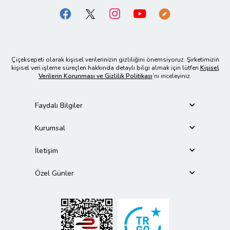
Çiçeksepeti olarak kişisel verilerinizin gizliliğini önemsiyoruz. Şirketimizin
kişisel veri işleme süreçleri hakkında detaylı bilgi almak için lütfen
Kişisel
Verilerin Korunması ve Gizlilik Politikası
’nı inceleyiniz.
Faydalı Bilgiler
Kurumsal
İletişim
Özel Günler