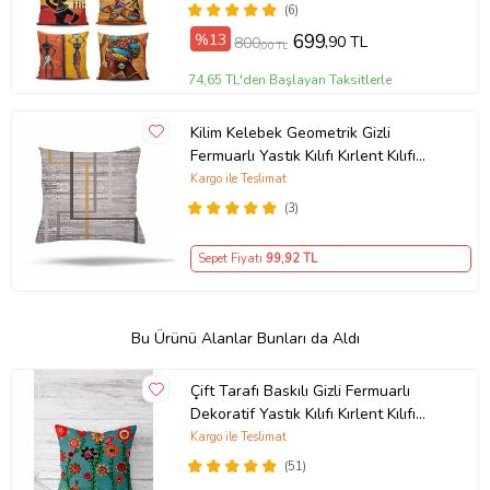
(6)
%13
699
,90 TL
800
,00 TL
74,65 TL'den Başlayan Taksitlerle
Kilim Kelebek Geometrik Gizli
Fermuarlı Yastık Kılıfı Kırlent Kılıfı
Koltuk Yastık Kılıfı (Gri)
Kargo ile Teslimat
(3)
Sepet Fiyatı
99
,92 TL
Bu Ürünü Alanlar Bunları da Aldı
Çift Tarafı Baskılı Gizli Fermuarlı
Dekoratif Yastık Kılıfı Kırlent Kılıfı
Koltuk Yastık Kılıfı (Turkuaz-Yeşil)
Kargo ile Teslimat
(51)