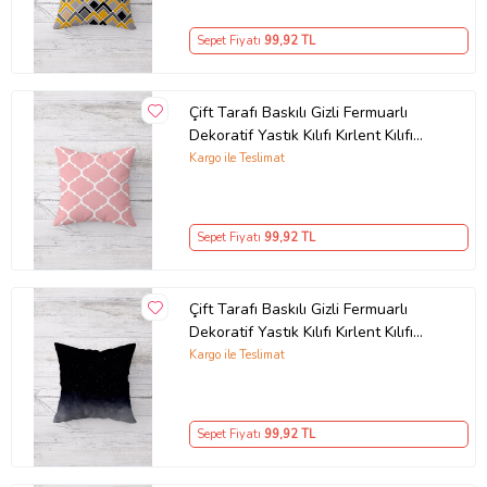
Sepet Fiyatı
99
,92 TL
Çift Tarafı Baskılı Gizli Fermuarlı
Dekoratif Yastık Kılıfı Kırlent Kılıfı
Koltuk Yastık Kılıfı (Beyaz-Pembe)
Kargo ile Teslimat
Sepet Fiyatı
99
,92 TL
Çift Tarafı Baskılı Gizli Fermuarlı
Dekoratif Yastık Kılıfı Kırlent Kılıfı
Koltuk Yastık Kılıfı (Siyah)
Kargo ile Teslimat
Sepet Fiyatı
99
,92 TL