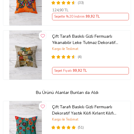
(33)
124
,90 TL
Sepette %20 İndirim
99
,92 TL
Çift Tarafı Baskılı Gizli Fermuarlı
Yıkanabilir Leke Tutmaz Dekoratif
Kırlent Kılıfı Yastık Kılıfı (Kum Beji)
Kargo ile Teslimat
(4)
Sepet Fiyatı
99
,92 TL
Bu Ürünü Alanlar Bunları da Aldı
Çift Tarafı Baskılı Gizli Fermuarlı
Dekoratif Yastık Kılıfı Kırlent Kılıfı
Koltuk Yastık Kılıfı (Turkuaz-Yeşil)
Kargo ile Teslimat
(51)