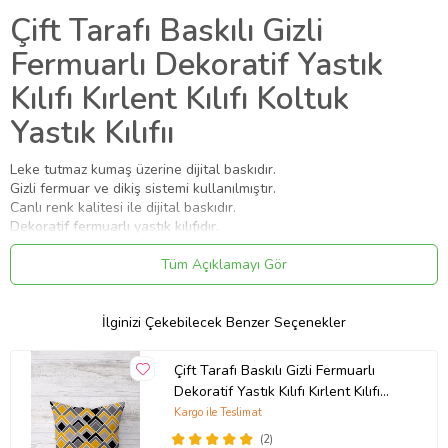
Çift Tarafı Baskılı Gizli
Fermuarlı Dekoratif Yastık
Kılıfı Kırlent Kılıfı Koltuk
Yastık Kılıfıı
Leke tutmaz kumaş üzerine dijital baskıdır.
Gizli fermuar ve dikiş sistemi kullanılmıştır.
Canlı renk kalitesi ile dijital baskıdır.
Dekoratif fermuarlı yastık kılıfıdır.
İçi boş kılıf olarak gönderilmektedir.
Hassas yıkama ayarında yıkanması önerilir.
Tüm Açıklamayı Gör
Ürün ölçüsü 45cm x 45cm dir.
Ürün Kodu:
kcm75702065
İlginizi Çekebilecek Benzer Seçenekler
Çift Tarafı Baskılı Gizli Fermuarlı
Dekoratif Yastık Kılıfı Kırlent Kılıfı
Koltuk Yastık Kılıfı (Sarı)
Kargo ile Teslimat
(2)