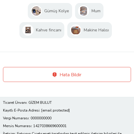
Gümüş Kolye
Mum
Kahve fincanı
Makine Halısı
Hata Bildir
Ticaret Ünvanı: GİZEM BULUT
Kayıtlı E-Posta Adresi:
[email protected]
Vergi Numarası: 0000000000
Mersis Numarası: 1427038669600001
İletişim: Satıcının Çiçeksepeti tarafından teyit edilmiş iletişim bilgileri ile