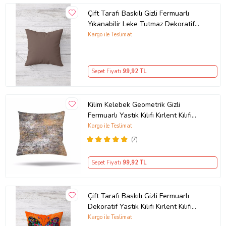
Çift Tarafı Baskılı Gizli Fermuarlı
Yıkanabilir Leke Tutmaz Dekoratif
Kırlent Kılıfı Yastık Kılıfı (KAHVE)
Kargo ile Teslimat
Sepet Fiyatı
99
,92 TL
Kilim Kelebek Geometrik Gizli
Fermuarlı Yastık Kılıfı Kırlent Kılıfı
Koltuk Yastık Kılıfı (Açık Kahverengi)
Kargo ile Teslimat
(7)
Sepet Fiyatı
99
,92 TL
Çift Tarafı Baskılı Gizli Fermuarlı
Dekoratif Yastık Kılıfı Kırlent Kılıfı
Koltuk Yastık Kılıfı (Turuncu)
Kargo ile Teslimat