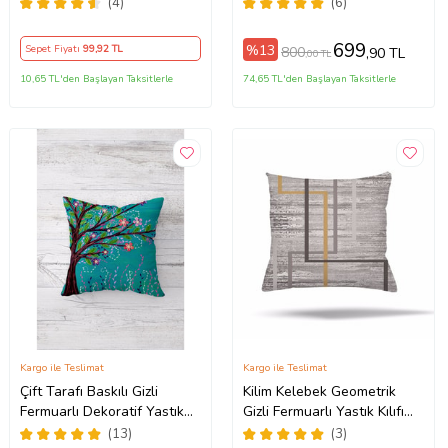
Tutmaz Dekoratif Kırlent
Kılıfı
(4)
(6)
Kılıfı Yastık Kılıfı (Kum Beji)
699
%13
Sepet Fiyatı
99
,92 TL
800
,90 TL
,00 TL
10,65 TL'den Başlayan Taksitlerle
74,65 TL'den Başlayan Taksitlerle
Kargo ile Teslimat
Kargo ile Teslimat
Çift Tarafı Baskılı Gizli
Kilim Kelebek Geometrik
Fermuarlı Dekoratif Yastık
Gizli Fermuarlı Yastık Kılıfı
Kılıfı Kırlent Kılıfı Koltuk
Kırlent Kılıfı Koltuk Yastık
(13)
(3)