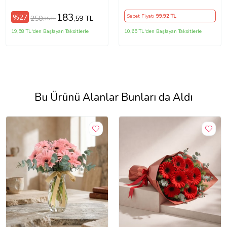
28x50 cm Mila Gri
Yastık Kılıfı (Çok Renkli)
183
%27
Sepet Fiyatı
99
,92 TL
250
,59 TL
,35 TL
19,58 TL'den Başlayan Taksitlerle
10,65 TL'den Başlayan Taksitlerle
Bu Ürünü Alanlar Bunları da Aldı