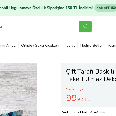
rim Amacı
Orkide / Saksı Çiçekleri
Hediye
Hediye Setleri
Kişi
Çift Tarafı Baskılı
Leke Tutmaz Dekora
Kılıfı (Gri)
Sepet Fiyatı
99
,92 TL
Renk
: Gri
-
Ebat
: 45x45cm