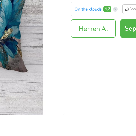
On the clouds
9,7
Satı
Sep
Hemen Al