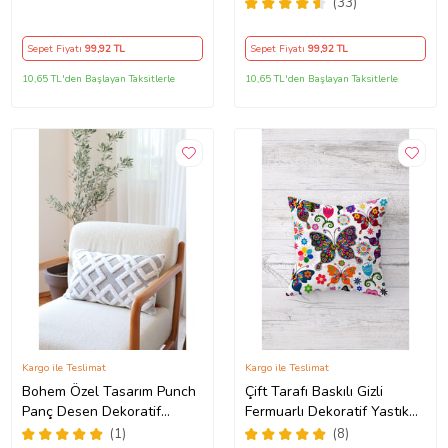
Tutmaz Dekoratif Kırlent
Kılıfı Kırlent Kılıfı Koltuk
(33)
Kılıfı Yastık Kılıfı (KAHVE)
Yastık Kılıfı (Turuncu)
Sepet Fiyatı
99
,92 TL
Sepet Fiyatı
99
,92 TL
10,65 TL'den Başlayan Taksitlerle
10,65 TL'den Başlayan Taksitlerle
Kargo ile Teslimat
Kargo ile Teslimat
Bohem Özel Tasarım Punch
Çift Tarafı Baskılı Gizli
Panç Desen Dekoratif
Fermuarlı Dekoratif Yastık
Dikdörtgen Kırlent Kılıfı
Kılıfı Kırlent Kılıfı Koltuk
(1)
(8)