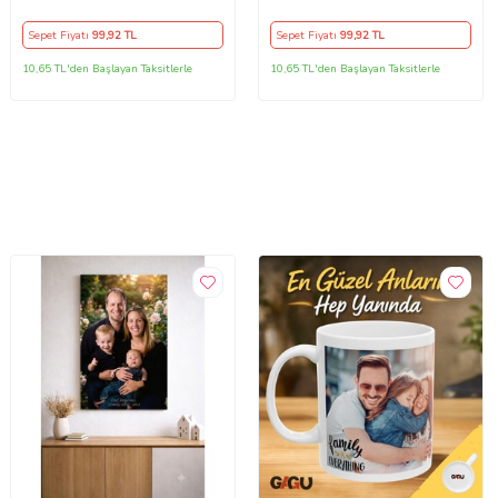
Yastık Kılıfı (KAHVE)
Kılıfı (Gri)
Sepet Fiyatı
99
,92 TL
Sepet Fiyatı
99
,92 TL
10,65 TL'den Başlayan Taksitlerle
10,65 TL'den Başlayan Taksitlerle