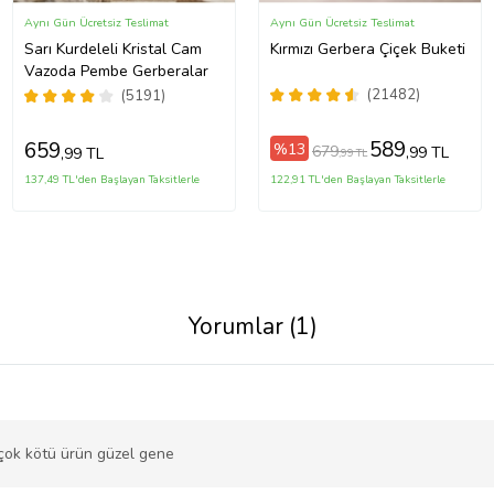
Aynı Gün Ücretsiz Teslimat
Aynı Gün Ücretsiz Teslimat
Sarı Kurdeleli Kristal Cam
Kırmızı Gerbera Çiçek Buketi
Vazoda Pembe Gerberalar
(21482)
(5191)
589
659
%13
679
,99 TL
,99 TL
,99 TL
137,49 TL'den Başlayan Taksitlerle
122,91 TL'den Başlayan Taksitlerle
Yorumlar (1)
çok kötü ürün güzel gene