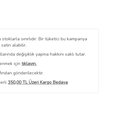
stoklarla sınırlıdır. Bir tüketici bu kampanya
tın alabilir.
arında değişiklik yapma hakkını saklı tutar.
renmek için
tıklayın.
fından gönderilecektir.
erli
350,00 TL Üzeri Kargo Bedava
 Görüntüle
iyat bilgileri, satıcı tarafından