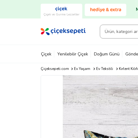
Çiçek ve Gurme Lezzetler
Çiçek
Yenilebilir Çiçek
Doğum Günü
Gönde
Çiçeksepeti.com
Ev Yaşam
Ev Tekstili
Kırlent Kılıfı