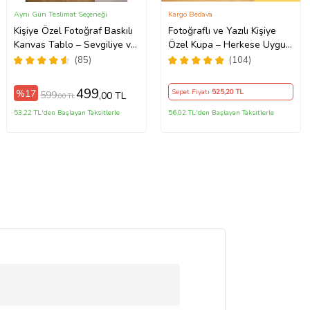
Aynı Gün Teslimat Seçeneği
Kargo Bedava
Kişiye Özel Fotoğraf Baskılı
Fotoğraflı ve Yazılı Kişiye
Kanvas Tablo – Sevgiliye ve
Özel Kupa – Herkese Uygun
Aileye Özel Hediye
Anlamlı Hediye Porselen
(85)
(104)
(ÇokluRenk)
Baskılı Kupa (Beyaz)
499
%17
Sepet Fiyatı
525
,20 TL
599
,00 TL
,00 TL
53,22 TL'den Başlayan Taksitlerle
56,02 TL'den Başlayan Taksitlerle