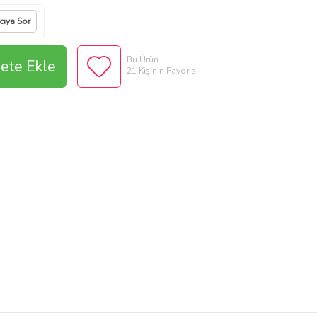
cıya Sor
Bu Ürün
ete Ekle
21 Kişinin Favorisi