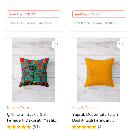
Tutmaz Dekoratif Kırlent
Tutmaz Dekoratif Kırlent
Kılıfı Yastık Kılıfı (Çok Renkli)
Kılıfı Yastık Kılıfı (Beyaz)
Sepet Fiyatı
99
,92 TL
Sepet Fiyatı
99
,92 TL
10,65 TL'den Başlayan Taksitlerle
10,65 TL'den Başlayan Taksitlerle
Kargo ile Teslimat
Kargo ile Teslimat
Çift Tarafı Baskılı Gizli
Yaprak Desen Çift Tarafı
Fermuarlı Dekoratif Yastık
Baskılı Gizli Fermuarlı
Kılıfı Kırlent Kılıfı Koltuk
Yıkanabilir Leke Tutmaz
(51)
(4)