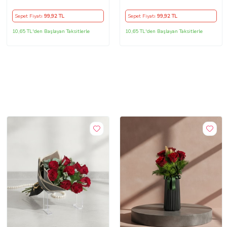
Yastık Kılıfı (Turkuaz-Yeşil)
Dekoratif Kırlent Kılıfı
(Turuncu)
Sepet Fiyatı
99
,92 TL
Sepet Fiyatı
99
,92 TL
10,65 TL'den Başlayan Taksitlerle
10,65 TL'den Başlayan Taksitlerle