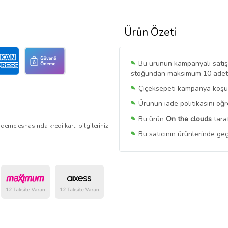
Ürün Özeti
Bu ürünün kampanyalı satışı 
stoğundan maksimum 10 adet sa
Çiçeksepeti kampanya koşull
Ürünün iade politikasını öğ
Bu ürün
On the clouds
tara
deme esnasında kredi kartı bilgileriniz
Bu satıcının ürünlerinde geç
Bu Satıcının
Tüm Ürünlerini
Ürün sayfasında gördüğünüz f
belirlenmektedir.