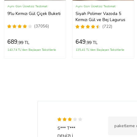
Aynı Gün Ücretsiz Teslimat
Aynı Gün Ücretsiz Teslimat
9'lu Kırmızı Gül Çiçek Buketi
Siyah Polimer Vazoda 5
Kırmızı Gül ve Bej Lagurus
(37056)
(722)
689
649
,99 TL
,99 TL
143,74 TL'den Başlayan Taksitlerle
135,41 TL'den Başlayan Taksitlerle
paketleme 
S*** T***
DENİZLİ