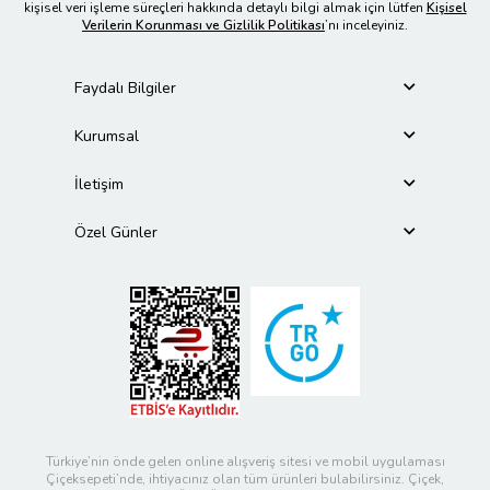
kişisel veri işleme süreçleri hakkında detaylı bilgi almak için lütfen
Kişisel
Verilerin Korunması ve Gizlilik Politikası
’nı inceleyiniz.
Faydalı Bilgiler
Kurumsal
İletişim
Özel Günler
Türkiye’nin önde gelen online alışveriş sitesi ve mobil uygulaması
Çiçeksepeti’nde, ihtiyacınız olan tüm ürünleri bulabilirsiniz. Çiçek,