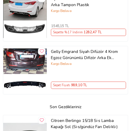
Arka Tampon Plastik
Kargo Bedava
1545
,15 TL
Sepette %17 İndirim
1282
,47 TL
Gelly Emgrand Siyah Difüzör 4 Krom
Egzoz Görünümlü Difizör Arka Ek
Body Kit
Kargo Bedava
Sepet Fiyatı
989
,10 TL
Son Gezdikleriniz
Citroen Berlingo 15/18 Si·s Lamba
Kapağı Sol (Si·s/gündüz Farı Deli·kli·)