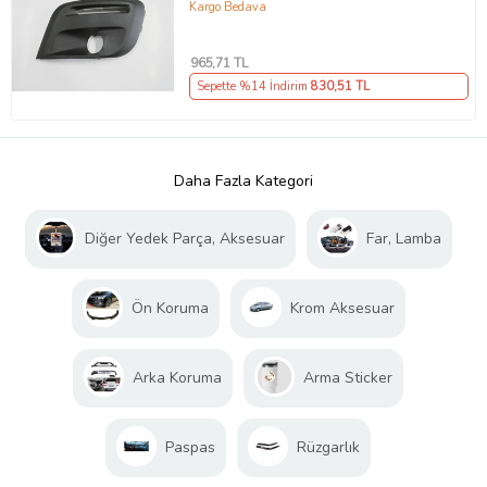
Kargo Bedava
965
,71 TL
Sepette %14 İndirim
830
,51 TL
Daha Fazla Kategori
Diğer Yedek Parça, Aksesuar
Far, Lamba
Ön Koruma
Krom Aksesuar
Arka Koruma
Arma Sticker
Paspas
Rüzgarlık