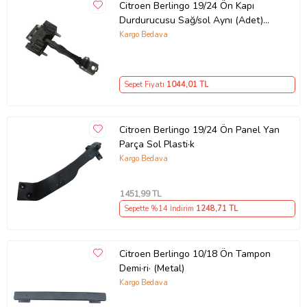
Citroen Berlingo 19/24 Ön Kapı
Durdurucusu Sağ/sol Aynı (Adet)
(Kapı Gergi·si·)
Kargo Bedava
Sepet Fiyatı
1044
,01 TL
Citroen Berlingo 19/24 Ön Panel Yan
Parça Sol Plasti·k
Kargo Bedava
1451
,99 TL
Sepette %14 İndirim
1248
,71 TL
Citroen Berlingo 10/18 Ön Tampon
Demi·ri· (Metal)
Kargo Bedava