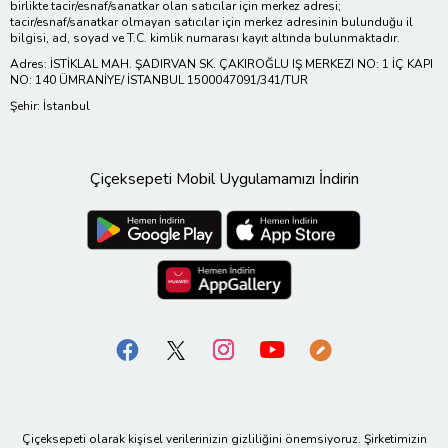
birlikte tacir/esnaf/sanatkar olan satıcılar için merkez adresi;
tacir/esnaf/sanatkar olmayan satıcılar için merkez adresinin bulunduğu il
bilgisi, ad, soyad ve T.C. kimlik numarası kayıt altında bulunmaktadır.
Adres: İSTİKLAL MAH. ŞADIRVAN SK. ÇAKIROĞLU IŞ MERKEZI NO: 1 İÇ KAPI
NO: 140 ÜMRANİYE/ İSTANBUL 1500047091/341/TUR
Şehir: İstanbul
Çiçeksepeti Mobil Uygulamamızı İndirin
Çiçeksepeti olarak kişisel verilerinizin gizliliğini önemsiyoruz. Şirketimizin