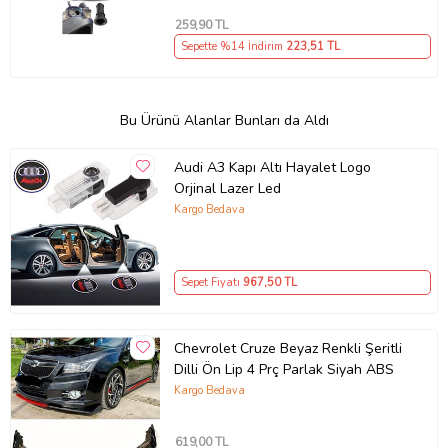
259
,90 TL
Sepette %14 İndirim
223
,51 TL
Bu Ürünü Alanlar Bunları da Aldı
Audi A3 Kapı Altı Hayalet Logo
Orjinal Lazer Led
Kargo Bedava
Sepet Fiyatı
967
,50 TL
Chevrolet Cruze Beyaz Renkli Şeritli
Dilli Ön Lip 4 Prç Parlak Siyah ABS
Kargo Bedava
619
,00 TL