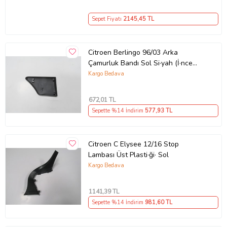
Sepet Fiyatı
2145
,45 TL
Citroen Berlingo 96/03 Arka
Çamurluk Bandı Sol Si·yah (İ·nce
Ti·p)
Kargo Bedava
672
,01 TL
Sepette %14 İndirim
577
,93 TL
Citroen C Elysee 12/16 Stop
Lambası Üst Plasti·ği· Sol
Kargo Bedava
1141
,39 TL
Sepette %14 İndirim
981
,60 TL