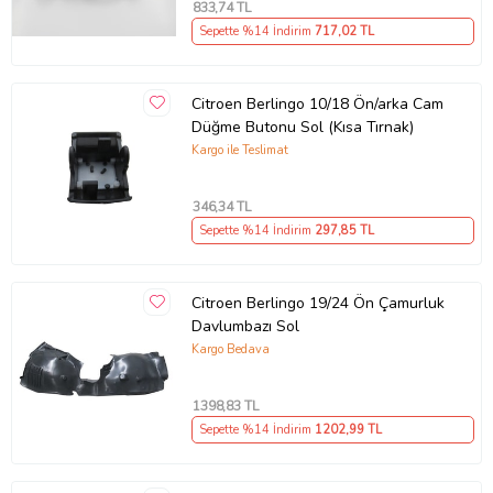
833
,74 TL
Sepette %14 İndirim
717
,02 TL
Citroen Berlingo 10/18 Ön/arka Cam
Düğme Butonu Sol (Kısa Tırnak)
Kargo ile Teslimat
346
,34 TL
Sepette %14 İndirim
297
,85 TL
Citroen Berlingo 19/24 Ön Çamurluk
Davlumbazı Sol
Kargo Bedava
1398
,83 TL
Sepette %14 İndirim
1202
,99 TL