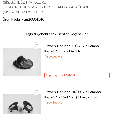
(SİS/GÜNDÜZ FARI DELİKLİ)
CITROEN BERLINGO- 15/18; SİS LAMBA KAPAĞI SOL
(SİS/GÜNDÜZ FARI DELİKLİ)
Ürün Kodu:
kcm20884140
İlginizi Çekebilecek Benzer Seçenekler
Citroen Berlingo 10/12 Si·s Lamba
Kapağı Sol Si·s Deli·kli·
Kargo Bedava
Sepet Fiyatı
717
,02 TL
Citroen Berlingo 04/09 Si·s Lambası
Kapağı Sağ/sol Set (2 Parça) Si·s
Deli·kli·
Kargo Bedava