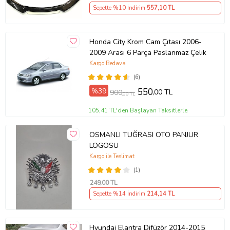
Sepette %10 İndirim
557
,10 TL
Honda City Krom Cam Çıtası 2006-
2009 Arası 6 Parça Paslanmaz Çelik
Kargo Bedava
(6)
%39
550
,00 TL
900
,00 TL
105,41 TL'den Başlayan Taksitlerle
OSMANLI TUĞRASI OTO PANJUR
LOGOSU
Kargo ile Teslimat
(1)
249
,00 TL
Sepette %14 İndirim
214
,14 TL
Hyundai Elantra Difüzör 2014-2015