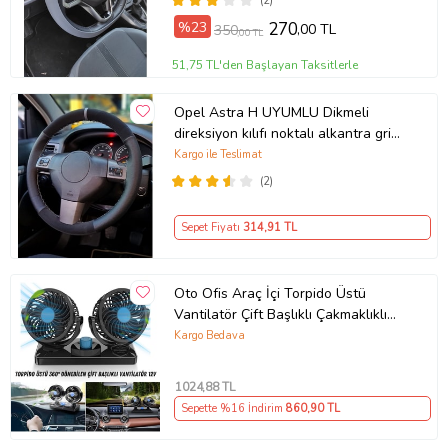
(2)
%23
270
,00 TL
350
,00 TL
51,75 TL'den Başlayan Taksitlerle
Opel Astra H UYUMLU Dikmeli
direksiyon kılıfı noktalı alkantra gri
yüzüklü ( 38×10.5CM )
Kargo ile Teslimat
(2)
Sepet Fiyatı
314
,91 TL
Oto Ofis Araç İçi Torpido Üstü
Vantilatör Çift Başlıklı Çakmaklıklı
Soğutucu Fan 360° Dönebilen 12V
Kargo Bedava
1024
,88 TL
Sepette %16 İndirim
860
,90 TL