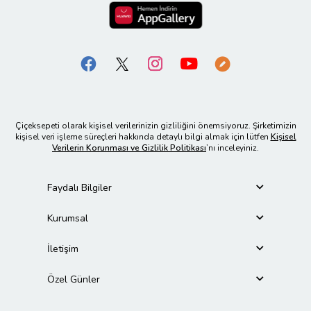
Çiçeksepeti olarak kişisel verilerinizin gizliliğini önemsiyoruz. Şirketimizin
kişisel veri işleme süreçleri hakkında detaylı bilgi almak için lütfen
Kişisel
Verilerin Korunması ve Gizlilik Politikası
’nı inceleyiniz.
Faydalı Bilgiler
Kurumsal
İletişim
Özel Günler