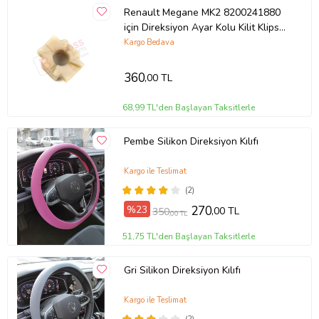
Renault Megane MK2 8200241880
için Direksiyon Ayar Kolu Kilit Klips
Plastiği
Kargo Bedava
360
,00 TL
68,99 TL'den Başlayan Taksitlerle
Pembe Silikon Direksiyon Kılıfı
Kargo ile Teslimat
(2)
%23
270
,00 TL
350
,00 TL
51,75 TL'den Başlayan Taksitlerle
Gri Silikon Direksiyon Kılıfı
Kargo ile Teslimat