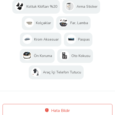
Koltuk Kılıfları %20
Arma Sticker
Kolçaklar
Far, Lamba
Krom Aksesuar
Paspas
Ön Koruma
Oto Kokusu
Araç İçi Telefon Tutucu
Hata Bildir