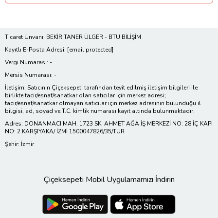
Ticaret Ünvanı: BEKİR TANER ÜLGER - BTU BİLİŞİM
Kayıtlı E-Posta Adresi:
[email protected]
Vergi Numarası: -
Mersis Numarası: -
İletişim: Satıcının Çiçeksepeti tarafından teyit edilmiş iletişim bilgileri ile
birlikte tacir/esnaf/sanatkar olan satıcılar için merkez adresi;
tacir/esnaf/sanatkar olmayan satıcılar için merkez adresinin bulunduğu il
bilgisi, ad, soyad ve T.C. kimlik numarası kayıt altında bulunmaktadır.
Adres: DONANMACI MAH. 1723 SK. AHMET AĞA İŞ MERKEZİ NO: 28 İÇ KAPI
NO: 2 KARŞIYAKA/ İZMİ 1500047826/35/TUR
Şehir: İzmir
Çiçeksepeti Mobil Uygulamamızı İndirin