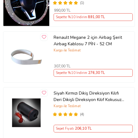
(1)
990
,00 TL
Sepette %10 İndirim
891
,00 TL
Renault Megane 2 için Airbag Şerit
Airbag Kablosu 7 PİN - 52 CM
Kargo ile Teslimat
307
,00 TL
Sepette %10 İndirim
276
,30 TL
Siyah Kırmızı Dikiş Direksiyon Kılıfı
Deri Dikişli Direksiyon Kılıf Kokusuz
Kılıf
Kargo ile Teslimat
(4)
Sepet Fiyatı
206
,10 TL