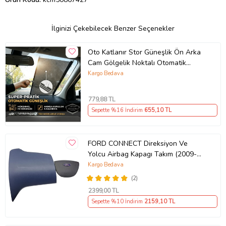
İlginizi Çekebilecek Benzer Seçenekler
Oto Katlanır Stor Güneşlik Ön Arka
Cam Gölgelik Noktalı Otomatik
Sürgülü Güneş Koruyucu Araba Suv
Kargo Bedava
779
,88 TL
Sepette %16 İndirim
655
,10 TL
FORD CONNECT Direksiyon Ve
Yolcu Airbag Kapagı Takım (2009-
2014) İthal Üretim
Kargo Bedava
(2)
2399
,00 TL
Sepette %10 İndirim
2159
,10 TL