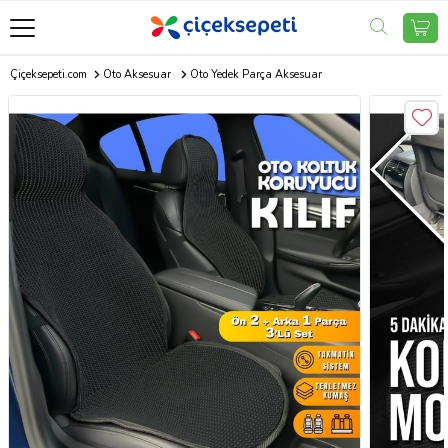
Çiçeksepeti.com
Oto Aksesuar
Oto Yedek Parça Aksesuar