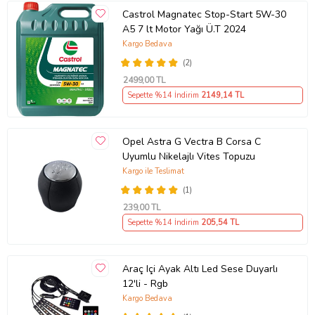
Castrol Magnatec Stop-Start 5W-30
A5 7 lt Motor Yağı Ü.T 2024
Kargo Bedava
(2)
2499
,00 TL
Sepette %14 İndirim
2149
,14 TL
Opel Astra G Vectra B Corsa C
Uyumlu Nikelajlı Vites Topuzu
Kargo ile Teslimat
(1)
239
,00 TL
Sepette %14 İndirim
205
,54 TL
Araç Içi Ayak Altı Led Sese Duyarlı
12'li - Rgb
Kargo Bedava