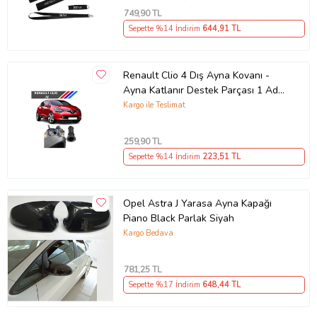
749
,90 TL
Sepette %14 İndirim
644
,91 TL
Renault Clio 4 Dış Ayna Kovanı -
Ayna Katlanır Destek Parçası 1 Adet
490307706 M3625
Kargo ile Teslimat
259
,90 TL
Sepette %14 İndirim
223
,51 TL
Opel Astra J Yarasa Ayna Kapağı
Piano Black Parlak Siyah
Kargo Bedava
781
,25 TL
Sepette %17 İndirim
648
,44 TL