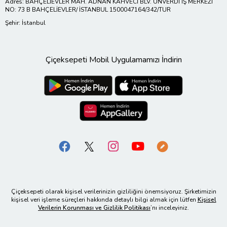
Adres: BAHÇELİEVLER MAH. ADNAN KAHVECİ BLV. ÜNVERDI IŞ MERKEZI
NO: 73 B BAHÇELİEVLER/ İSTANBUL 1500047164/342/TUR
Şehir: İstanbul
Çiçeksepeti Mobil Uygulamamızı İndirin
Çiçeksepeti olarak kişisel verilerinizin gizliliğini önemsiyoruz. Şirketimizin
kişisel veri işleme süreçleri hakkında detaylı bilgi almak için lütfen
Kişisel
Verilerin Korunması ve Gizlilik Politikası
’nı inceleyiniz.