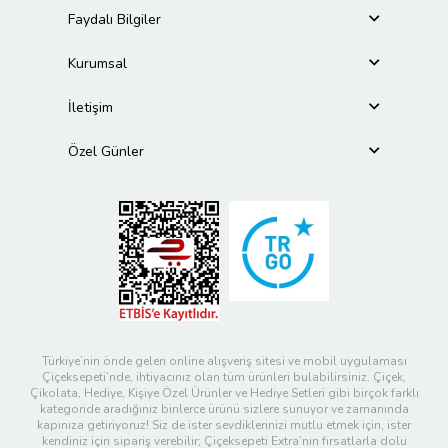
Faydalı Bilgiler
Kurumsal
İletişim
Özel Günler
Türkiye’nin önde gelen online alışveriş sitesi ve mobil uygulaması
Çiçeksepeti’nde, ihtiyacınız olan tüm ürünleri bulabilirsiniz. Çiçek,
Çikolata, Hediye, Kişiye Özel Ürünler ve Hediye Setleri gibi birçok farklı
kategoride aradığınız binlerce ürünü sizlere sunuyor ve zamanında
kapınıza getiriyoruz! Siz de ister sevdiklerinizi mutlu etmek için, ister
kendiniz için sipariş verebilir; Çiçeksepeti Extra’nın fırsatlarla dolu