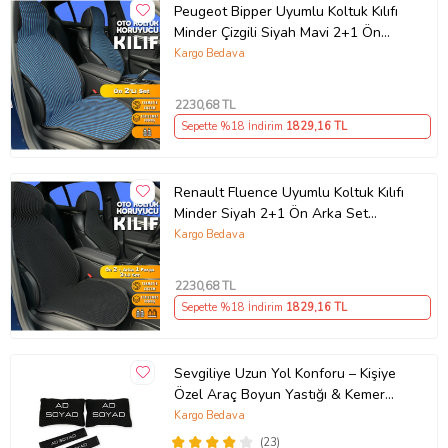
Peugeot Bipper Uyumlu Koltuk Kılıfı
Minder Çizgili Siyah Mavi 2+1 Ön
Arka Set (Karışık)
Kargo Bedava
2230
,68 TL
Sepette %18 İndirim
1829
,16 TL
Renault Fluence Uyumlu Koltuk Kılıfı
Minder Siyah 2+1 Ön Arka Set
(Karışık)
Kargo Bedava
2230
,68 TL
Sepette %18 İndirim
1829
,16 TL
Sevgiliye Uzun Yol Konforu – Kişiye
Özel Araç Boyun Yastığı & Kemer
Pedi Hediye Seti
Kargo Bedava
(23)