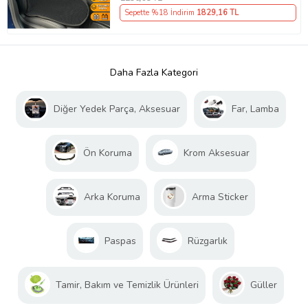
Sepette %18 İndirim
1829
,16 TL
Daha Fazla Kategori
Diğer Yedek Parça, Aksesuar
Far, Lamba
Ön Koruma
Krom Aksesuar
Arka Koruma
Arma Sticker
Paspas
Rüzgarlık
Tamir, Bakım ve Temizlik Ürünleri
Güller