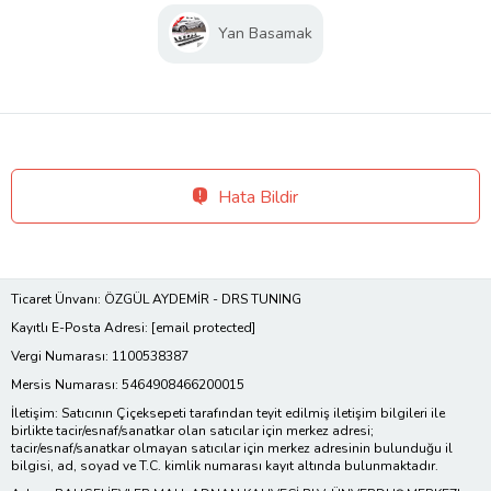
Yan Basamak
Hata Bildir
Ticaret Ünvanı: ÖZGÜL AYDEMİR - DRS TUNING
Kayıtlı E-Posta Adresi:
[email protected]
Vergi Numarası: 1100538387
Mersis Numarası: 5464908466200015
İletişim: Satıcının Çiçeksepeti tarafından teyit edilmiş iletişim bilgileri ile
birlikte tacir/esnaf/sanatkar olan satıcılar için merkez adresi;
tacir/esnaf/sanatkar olmayan satıcılar için merkez adresinin bulunduğu il
bilgisi, ad, soyad ve T.C. kimlik numarası kayıt altında bulunmaktadır.