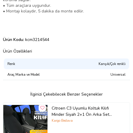
• Tüm araçlara uygundur.
• Montajı kolaydır, 5 dakika da monte edilir.
Ürün Kodu:
kcm3214544
Ürün Özellikleri
Renk
Karışık/Çok renkli
Araç Marka ve Model
Universal
İlginizi Çekebilecek Benzer Seçenekler
Citroen C3 Uyumlu Koltuk Kılıfı
Minder Siyah 2+1 Ön Arka Set
(Karışık)
Kargo Bedava