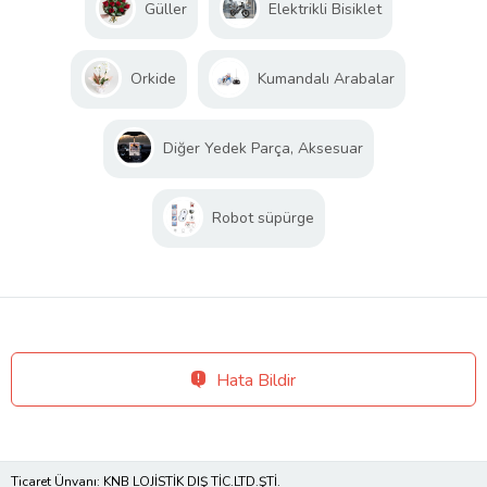
Güller
Elektrikli Bisiklet
Orkide
Kumandalı Arabalar
Diğer Yedek Parça, Aksesuar
Robot süpürge
Hata Bildir
Ticaret Ünvanı: KNB LOJİSTİK DIŞ TİC.LTD.ŞTİ.