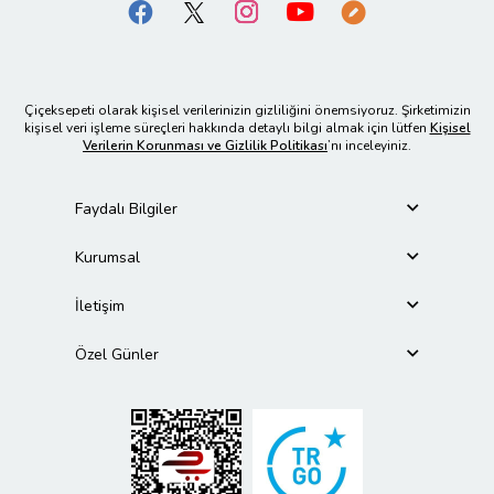
Çiçeksepeti olarak kişisel verilerinizin gizliliğini önemsiyoruz. Şirketimizin
kişisel veri işleme süreçleri hakkında detaylı bilgi almak için lütfen
Kişisel
Verilerin Korunması ve Gizlilik Politikası
’nı inceleyiniz.
Faydalı Bilgiler
Kurumsal
İletişim
Özel Günler