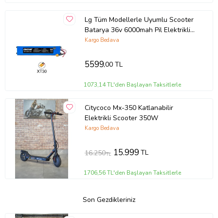
Lg Tüm Modellerle Uyumlu Scooter
Batarya 36v 6000mah Pil Elektrikli
Scooter Bataryası Değişimi
Kargo Bedava
5599
,00 TL
1073,14 TL'den Başlayan Taksitlerle
Citycoco Mx-350 Katlanabilir
Elektrikli Scooter 350W
Kargo Bedava
15.999
TL
16.250
TL
1706,56 TL'den Başlayan Taksitlerle
Son Gezdikleriniz