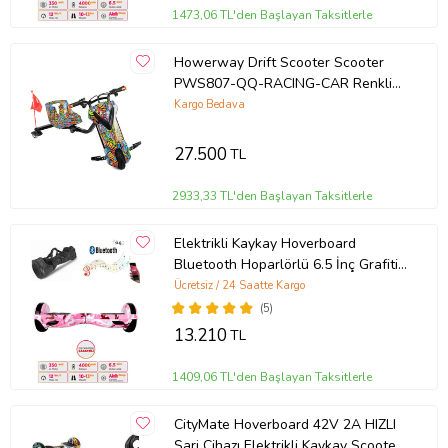
1473,06 TL'den Başlayan Taksitlerle
Howerway Drift Scooter Scooter
PWS807-QQ-RACING-CAR Renkli
(Çok Renkli)
Kargo Bedava
27.500
TL
2933,33 TL'den Başlayan Taksitlerle
Elektrikli Kaykay Hoverboard
Bluetooth Hoparlörlü 6.5 İnç Grafiti
D05 - Çanta Hediye (Beyaz-Pembe)
Ücretsiz / 24 Saatte Kargo
(5)
13.210
TL
1409,06 TL'den Başlayan Taksitlerle
CityMate Hoverboard 42V 2A HIZLI
Şarj Cihazı Elektrikli Kaykay Scooter