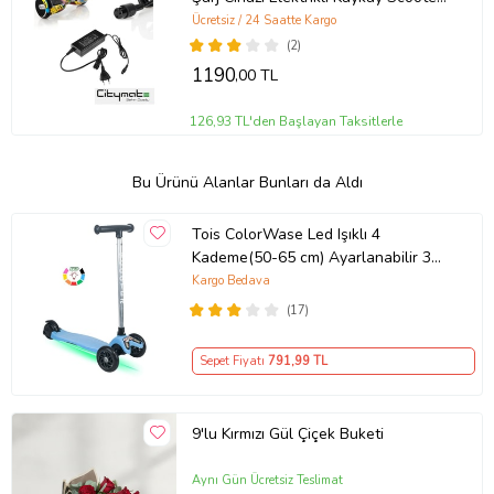
Adaptör Tüm Marka Modellerle
Ücretsiz / 24 Saatte Kargo
Uyumlu
(2)
1190
,00 TL
126,93 TL'den Başlayan Taksitlerle
Bu Ürünü Alanlar Bunları da Aldı
Tois ColorWase Led Işıklı 4
Kademe(50-65 cm) Ayarlanabilir 3
Tekerlekli Scooter (Mavi)
Kargo Bedava
(17)
Sepet Fiyatı
791
,99 TL
9'lu Kırmızı Gül Çiçek Buketi
Aynı Gün Ücretsiz Teslimat