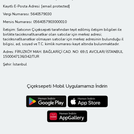
Kayıtlı E-Posta Adresi:
[email protected]
Vergi Numarası: 5640579030
Mersis Numarası: 0564057903000010
İletişim: Satıcının Çiçeksepeti tarafından teyit edilmiş iletişim bilgileri ile
birlikte tacir/esnaf/sanatkar olan satıcılar için merkez adresi;
tacir/esnaf/sanatkar olmayan satıcılar için merkez adresinin bulunduğu il
bilgisi, ad, soyad ve T.C. kimlik numarası kayıt altında bulunmaktadır.
Adres: FİRUZKÖY MAH. BAĞLARİÇİ CAD. NO: 69 /1 AVCILAR/ İSTANBUL
1500047136/342/TUR
Şehir: İstanbul
Çiçeksepeti Mobil Uygulamamızı İndirin