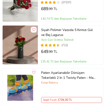
(37037)
689
,99 TL
143,74 TL'den Başlayan Taksitlerle
Siyah Polimer Vazoda 5 Kırmızı Gül
ve Bej Lagurus
Aynı Gün Ücretsiz Teslimat
(722)
649
,99 TL
135,41 TL'den Başlayan Taksitlerle
Paten Ayarlanabilir Dönüşen
Tekerlekli 2 In 1 Twisty Paten - Mavi
29-32
Kargo Bedava
Sepet Fiyatı
1704
,00 TL