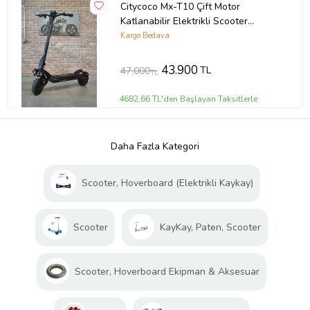
Citycoco Mx-T10 Çift Motor
Katlanabilir Elektrikli Scooter
1600W
Kargo Bedava
43.900
TL
47.000
TL
4682,66 TL'den Başlayan Taksitlerle
Daha Fazla Kategori
Scooter, Hoverboard (Elektrikli Kaykay)
Scooter
KayKay, Paten, Scooter
Scooter, Hoverboard Ekipman & Aksesuar