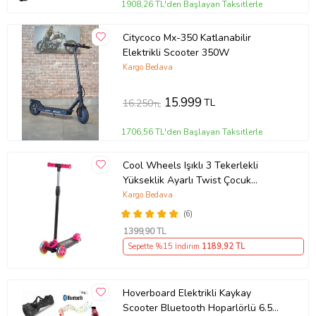
1908,26 TL'den Başlayan Taksitlerle
Citycoco Mx-350 Katlanabilir
Elektrikli Scooter 350W
Kargo Bedava
15.999
TL
16.250
TL
1706,56 TL'den Başlayan Taksitlerle
Cool Wheels Işıklı 3 Tekerlekli
Yükseklik Ayarlı Twist Çocuk
Scooter (+3 Yaş) (Çok Renkli)
Kargo Bedava
(6)
1399
,90 TL
Sepette %15 İndirim
1189
,92 TL
Hoverboard Elektrikli Kaykay
Scooter Bluetooth Hoparlörlü 6.5