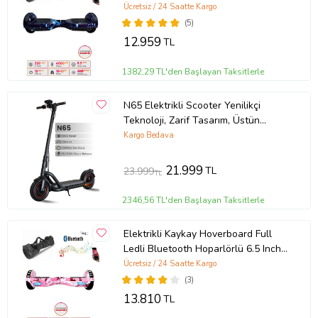
inch Çanta Hediyeli D12 (Okyanus
Ücretsiz / 24 Saatte Kargo
Mavi)
(5)
12.959
TL
1382,29 TL'den Başlayan Taksitlerle
N65 Elektrikli Scooter Yenilikçi
Teknoloji, Zarif Tasarım, Üstün
Konfor, Güvenli Sürüş
Kargo Bedava
21.999
TL
23.999
TL
2346,56 TL'den Başlayan Taksitlerle
Elektrikli Kaykay Hoverboard Full
Ledli Bluetooth Hoparlörlü 6.5 Inch
Çanta Hediyeli D05
Ücretsiz / 24 Saatte Kargo
(3)
13.810
TL