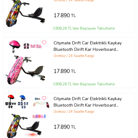
Scooter + Koruma Ekipmanı D01
Ücretsiz / 24 Saatte Kargo
17.890
TL
1908,26 TL'den Başlayan Taksitlerle
Citymate Drift Car Elektrikli Kaykay
Bluetooth Dirift Kar Hoverboard
Scooter + Koruma Ekipmanı D05
Ücretsiz / 24 Saatte Kargo
17.890
TL
1908,26 TL'den Başlayan Taksitlerle
Citymate Drift Car Elektrikli Kaykay
Bluetooth Dirift Kar Hoverboard
Scooter Koruma Ekipmanı Hediye
Ücretsiz / 24 Saatte Kargo
D01 (Model 1)
17.890
TL