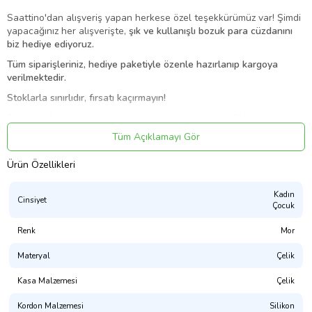
Saattino'dan alışveriş yapan herkese özel teşekkürümüz var! Şimdi
yapacağınız her alışverişte,
şık ve kullanışlı bozuk para cüzdanını
biz hediye ediyoruz.
Tüm siparişleriniz, hediye paketiyle özenle hazırlanıp kargoya
verilmektedir.
Stoklarla sınırlıdır, fırsatı kaçırmayın!
Saattino Accessories Watches, alışverişlerinizi keyifli bir deneyime
dönüştürmek için her detayı özenle düşünür.
Tüm Açıklamayı Gör
Ürün Özellikleri
Ürün Kodu:
kcm46160104
Kadın
Cinsiyet
Çocuk
Renk
Mor
Materyal
Çelik
Kasa Malzemesi
Çelik
Kordon Malzemesi
Silikon