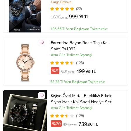
Garantili Hediye Kart Notu İle
Kargo Bedava
Gönderilir
(22)
999
,99 TL
1600
,00 TL
106,66 TL'den Başlayan Taksitlerle
Forentina Bayan Rose Taşlı Kol
Saati Ps1092
Aynı Gün Teslimat Seçeneği
(128)
%9
499
,99 TL
549
,99 TL
53,33 TL'den Başlayan Taksitlerle
Kişiye Özel Metal Bileklik& Erkek
Siyah Hasır Kol Saati Hediye Seti
Aynı Gün Teslimat Seçeneği
(129)
%20
739
,90 TL
927
,30 TL