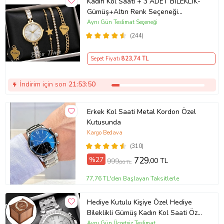
Kadın Kol Saati + 3 ADET BİLEKLİK-
Gümüş+Altın Renk Seçeneği
ayarlanabilir kordon Kadın Kol Saati
Aynı Gün Teslimat Seçeneği
BİLEKLİK HEDİYE Altın Renk - Kız
(244)
Arkadaşa hediye (Altın)
Sepet Fiyatı
823
,74 TL
İndirim için son
21:53:50
Erkek Kol Saati Metal Kordon Özel
Kutusunda
Kargo Bedava
(310)
%27
729
,00 TL
999
,00 TL
77,76 TL'den Başlayan Taksitlerle
Hediye Kutulu Kişiye Özel Hediye
Bileklikli Gümüş Kadın Kol Saati Özel
Kutusunda (Gümüş)
Aynı Gün Ücretsiz Teslimat