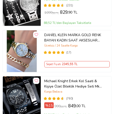
(231)
829
,90 TL
1099
,90 TL
88,52 TL'den Başlayan Taksitlerle
DANİEL KLEİN MARKA GOLD RENK
BAYAN KADIN SAAT AKSESUAR
BİLEKLİK HEDİYELİ
Ücretsiz / 24 Saatte Kargo
(17)
Sepet Fiyatı
2345
,55 TL
Michael Knight Erkek Kol Saati &
Kişiye Özel Bileklik Hediye Seti Mk
SiyahİçiGümüş
Kargo Bedava
(760)
%15
849
,00 TL
999
,00 TL