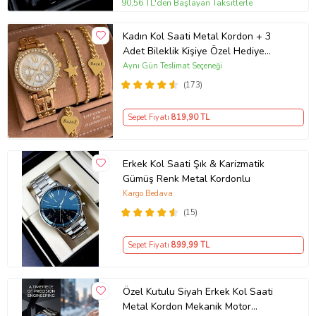
90,56 TL'den Başlayan Taksitlerle
Kadın Kol Saati Metal Kordon + 3
Adet Bileklik Kişiye Özel Hediye
Kadına hediye Kız arkadaşa hediye
Aynı Gün Teslimat Seçeneği
(173)
Sepet Fiyatı
819
,90 TL
Erkek Kol Saati Şık & Karizmatik
Gümüş Renk Metal Kordonlu
Kargo Bedava
(15)
Sepet Fiyatı
899
,99 TL
Özel Kutulu Siyah Erkek Kol Saati
Metal Kordon Mekanik Motor