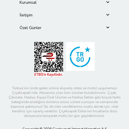
Kurumsal
İletişim
Özel Günler
Türkiye’nin önde gelen online alışveriş sitesi ve mobil uygulaması
Çiçeksepeti’nde, ihtiyacınız olan tüm ürünleri bulabilirsiniz. Çiçek,
Çikolata, Hediye, Kişiye Özel Ürünler ve Hediye Setleri gibi birçok farklı
kategoride aradığınız binlerce ürünü sizlere sunuyor ve zamanında
kapınıza getiriyoruz! Siz de ister sevdiklerinizi mutlu etmek için, ister
kendiniz için sipariş verebilir; Çiçeksepeti Extra’nın fırsatlarla dolu
dünyasıyla tanışarak mutlu bir gün geçirebilirsiniz.
Copyright © 2026 Çiçeksepeti İnternet Hizmetleri A.Ş