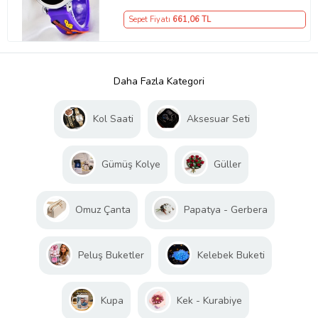
Sepet Fiyatı
661
,06 TL
Daha Fazla Kategori
Kol Saati
Aksesuar Seti
Gümüş Kolye
Güller
Omuz Çanta
Papatya - Gerbera
Peluş Buketler
Kelebek Buketi
Kupa
Kek - Kurabiye