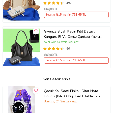
(492)
869
,00 TL
Sepette %15 İndirim
738
,65 TL
Givenza Siyah Kadın Kilit Detaylı
Kanguru El Ve Omuz Çantası Yavru
Çantalı Cüzdan Ve Kolye Hediyeli
Aynı Gün Ücretsiz Teslimat
(66)
869
,00 TL
Sepette %15 İndirim
738
,65 TL
Son Gezdikleriniz
Çocuk Kol Saati Pinkoli Gitar Nota
Figürlü (04-09 Yaş) Led Bileklik ST-
304152
Ücretsiz / 24 Saatte Kargo