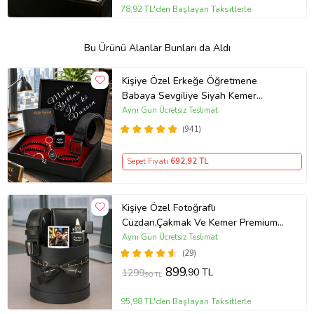
78,92 TL'den Başlayan Taksitlerle
Bu Ürünü Alanlar Bunları da Aldı
Kişiye Özel Erkeğe Öğretmene
Babaya Sevgiliye Siyah Kemer
Cüzdan Çakmak Seti Hediye Seti
Aynı Gün Ücretsiz Teslimat
(941)
Sepet Fiyatı
692
,92 TL
Kişiye Özel Fotoğraflı
Cüzdan,Çakmak Ve Kemer Premium
Erkek Aksesuar Seti
Aynı Gün Ücretsiz Teslimat
(29)
899
,90 TL
1299
,90 TL
95,98 TL'den Başlayan Taksitlerle