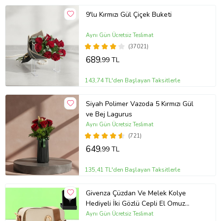
9'lu Kırmızı Gül Çiçek Buketi
Aynı Gün Ücretsiz Teslimat
(37021)
689
,99 TL
143,74 TL'den Başlayan Taksitlerle
Siyah Polimer Vazoda 5 Kırmızı Gül
ve Bej Lagurus
Aynı Gün Ücretsiz Teslimat
(721)
649
,99 TL
135,41 TL'den Başlayan Taksitlerle
Givenza Çüzdan Ve Melek Kolye
Hediyeli İki Gözlü Cepli El Omuz
Çanta (Krem)
Aynı Gün Ücretsiz Teslimat