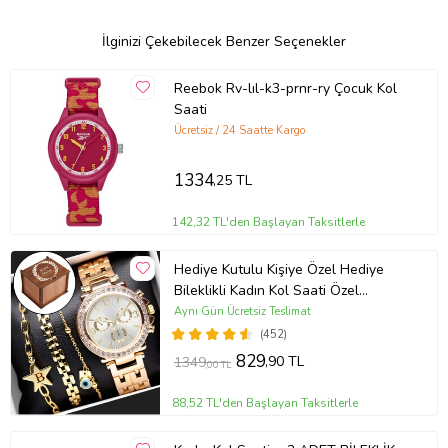
İlginizi Çekebilecek Benzer Seçenekler
Reebok Rv-lıl-k3-prnr-ry Çocuk Kol
Saati
Ücretsiz / 24 Saatte Kargo
1334
,25 TL
142,32 TL'den Başlayan Taksitlerle
Hediye Kutulu Kişiye Özel Hediye
Bileklikli Kadın Kol Saati Özel
Kutusunda (Gold)
Aynı Gün Ücretsiz Teslimat
(452)
829
,90 TL
1349
,00 TL
88,52 TL'den Başlayan Taksitlerle