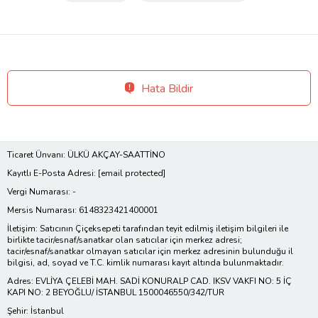
Hata Bildir
Ticaret Ünvanı: ÜLKÜ AKÇAY-SAATTİNO
Kayıtlı E-Posta Adresi:
[email protected]
Vergi Numarası: -
Mersis Numarası: 6148323421400001
İletişim: Satıcının Çiçeksepeti tarafından teyit edilmiş iletişim bilgileri ile
birlikte tacir/esnaf/sanatkar olan satıcılar için merkez adresi;
tacir/esnaf/sanatkar olmayan satıcılar için merkez adresinin bulunduğu il
bilgisi, ad, soyad ve T.C. kimlik numarası kayıt altında bulunmaktadır.
Adres: EVLİYA ÇELEBİ MAH. SADİ KONURALP CAD. IKSV VAKFI NO: 5 İÇ
KAPI NO: 2 BEYOĞLU/ İSTANBUL 1500046550/342/TUR
Şehir: İstanbul