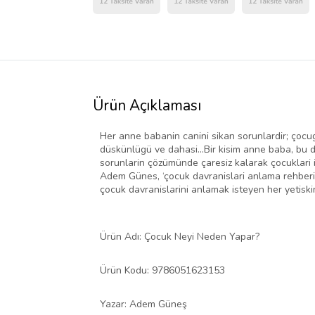
Ürün Açıklaması
Her anne babanin canini sikan sorunlardir; çocug
düskünlügü ve dahasi...Bir kisim anne baba, bu da
sorunlarin çözümünde çaresiz kalarak çocuklari il
Adem Günes, ‘çocuk davranislari anlama rehberi’ o
çocuk davranislarini anlamak isteyen her yetiskin
Ürün Adı: Çocuk Neyi Neden Yapar?
Ürün Kodu: 9786051623153
Yazar: Adem Güneş