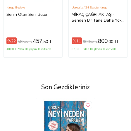
Kargo Bedava
Ücretsiz / 24 Saatte Kargo
Senin Olan Seni Bulur
MİRAÇ ÇAĞRI AKTAŞ -
Senden Bir Tane Daha Yok -
Kalbi İyi Olanın Yolu Zordur
(2 KİTAP 2 NOT DEFTERİ)
457
800
%22
%11
585
900
,50 TL
,00 TL
,00 TL
,00 TL
48,80 TL'den Başlayan Taksitlerle
85,33 TL'den Başlayan Taksitlerle
Son Gezdikleriniz