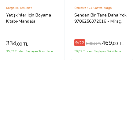
Kargo ile Teslimat
Ücretsiz / 24 Saatte Kargo
Yetişkinler İçin Boyama
Senden Bir Tane Daha Yok
Kitabı-Mandala
9786256372016 - Miraç
Çağrı Aktaş - (KALEM VE
BAYKUŞ NOT DEFTERLİ)
469
334
%22
600
,00 TL
,00 TL
,00 TL
35,62 TL'den Başlayan Taksitlerle
50,02 TL'den Başlayan Taksitlerle