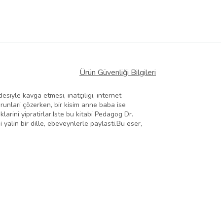
Ürün Güvenliği Bilgileri
iyle kavga etmesi, inatçiligi, internet
orunlari çözerken, bir kisim anne baba ise
arini yipratirlar.Iste bu kitabi Pedagog Dr.
yalin bir dille, ebeveynlerle paylasti.Bu eser,