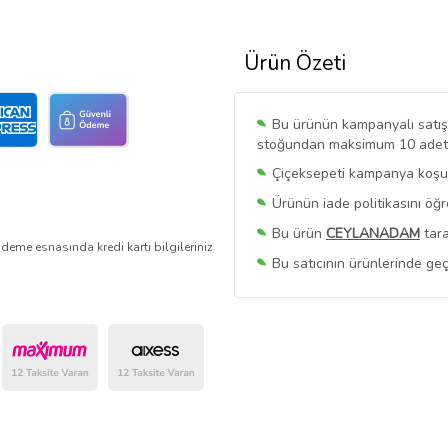
Ürün Özeti
Bu ürünün kampanyalı satışı 
stoğundan maksimum 10 adet sa
Çiçeksepeti kampanya koşull
Ürünün iade politikasını öğ
Bu ürün
CEYLANADAM
tara
deme esnasında kredi kartı bilgileriniz
Bu satıcının ürünlerinde geç
Bu Satıcının
Tüm Ürünlerini
Ürün sayfasında gördüğünüz f
belirlenmektedir.