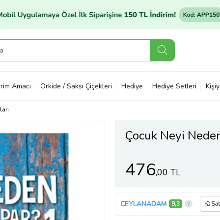
rim Amacı
Orkide / Saksı Çiçekleri
Hediye
Hediye Setleri
Kişi
ları
Çocuk Neyi Nede
476
,00 TL
CEYLANADAM
9,3
Sat