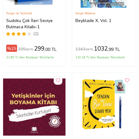
Kargo ile Teslimat
Kargo Bedava
Sudoku Çok İleri Seviye
Beyblade X, Vol. 1
Bulmaca Kitabı-1
(1)
299
1032
%25
399
1343
,00 TL
,99 TL
,00 TL
,99 TL
31,89 TL'den Başlayan Taksitlerle
110,18 TL'den Başlayan Taksitlerle