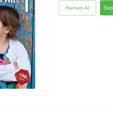
Sep
Hemen Al