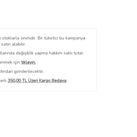
stoklarla sınırlıdır. Bir tüketici bu kampanya
tın alabilir.
arında değişiklik yapma hakkını saklı tutar.
renmek için
tıklayın.
fından gönderilecektir.
erli
350,00 TL Üzeri Kargo Bedava
 Görüntüle
iyat bilgileri, satıcı tarafından