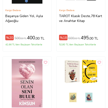
Kargo Bedava
Kargo Bedava
Başarıya Giden Yol, Ayla
TAROT Klasik Deste,78 Kart
Ağaoğlu
ve Anahtar Kitap
400
495
%20
%18
500
600
,00 TL
,00 TL
,00 TL
,00 TL
42,66 TL'den Başlayan Taksitlerle
52,80 TL'den Başlayan Taksitlerle