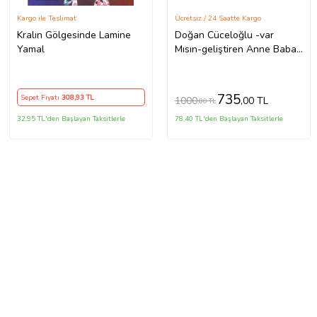
Kargo ile Teslimat
Ücretsiz / 24 Saatte Kargo
Kralın Gölgesinde Lamine
Doğan Cüceloğlu -var
Yamal
Mısın-geliştiren Anne Baba-
kronik Kitap-
Ahmet kaya defteri (2 NOT
DEFTERLİ)
735
Sepet Fiyatı
308
,93 TL
1000
,00 TL
,00 TL
32,95 TL'den Başlayan Taksitlerle
78,40 TL'den Başlayan Taksitlerle