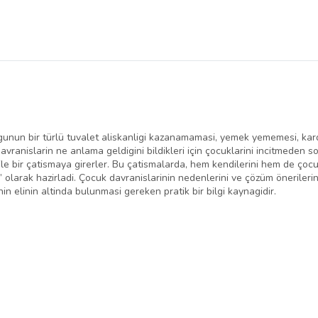
unun bir türlü tuvalet aliskanligi kazanamamasi, yemek yememesi, kardes
vranislarin ne anlama geldigini bildikleri için çocuklarini incitmeden s
e bir çatismaya girerler. Bu çatismalarda, hem kendilerini hem de çocukl
larak hazirladi. Çocuk davranislarinin nedenlerini ve çözüm önerilerini 
in elinin altinda bulunmasi gereken pratik bir bilgi kaynagidir.