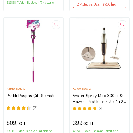
223,98 TL'den Başlayan Taksitlerle
2 Adet ve Üzeri %10 İndirim
Kargo Bedava
Kargo Bedava
Pratik Paspas Çift Sıkmalı
Water Sprey Mop 300cc Su
Hazneli Pratik Temizlik 1+2
yedek Mop 4 renk çeşidi
(2)
(4)
809
399
,90 TL
,00 TL
86,38 TL'den Başlayan Taksitlerle
42,56 TL'den Başlayan Taksitlerle