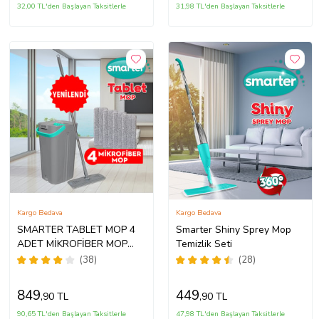
32,00 TL'den Başlayan Taksitlerle
31,98 TL'den Başlayan Taksitlerle
Kargo Bedava
Kargo Bedava
SMARTER TABLET MOP 4
Smarter Shiny Sprey Mop
ADET MİKROFİBER MOP
Temizlik Seti
TEMİZLİK SETİ
(38)
(28)
849
449
,90 TL
,90 TL
90,65 TL'den Başlayan Taksitlerle
47,98 TL'den Başlayan Taksitlerle