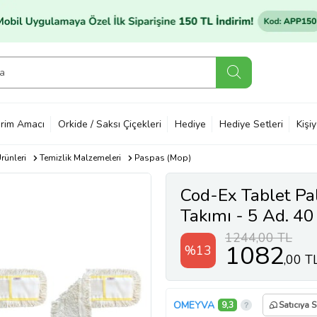
rim Amacı
Orkide / Saksı Çiçekleri
Hediye
Hediye Setleri
Kişi
rünleri
Temizlik Malzemeleri
Paspas (Mop)
Cod-Ex Tablet Pa
Takımı - 5 Ad. 40
+ Metal Vidalı Sa
1244,00 TL
1082
%13
,00 T
OMEYVA
9,3
Satıcıya 