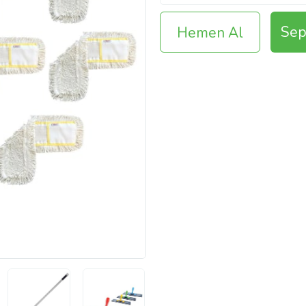
Sep
Hemen Al