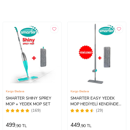
Kargo Bedava
Kargo Bedava
SMARTER SHINY SPREY
SMARTER EASY YEDEK
MOP + YEDEK MOP SET
MOP HEDİYELİ KENDİNDEN
SIKMALI TABLET MOP
(169)
(29)
499
449
,90 TL
,90 TL