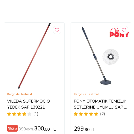
Kargo ile Teslimat
Kargo ile Teslimat
VİLEDA SUPERMOCİO
PONY OTOMATİK TEMİZLİK
YEDEK SAP 139221
SETLERİNE UYUMLU SAP +
MOP
(1)
(2)
300
299
%25
399
,00 TL
,90 TL
,00 TL