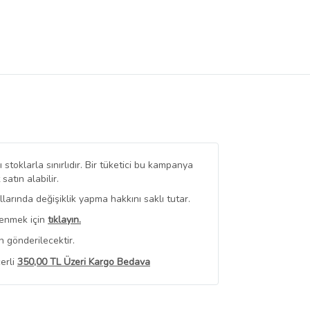
stoklarla sınırlıdır. Bir tüketici bu kampanya
tın alabilir.
arında değişiklik yapma hakkını saklı tutar.
renmek için
tıklayın.
 gönderilecektir.
erli
350,00 TL Üzeri Kargo Bedava
 Görüntüle
iyat bilgileri, satıcı tarafından