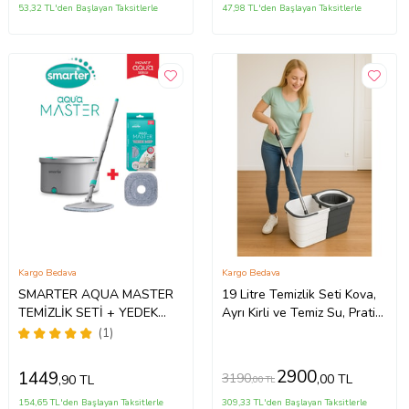
53,32 TL'den Başlayan Taksitlerle
47,98 TL'den Başlayan Taksitlerle
Kargo Bedava
Kargo Bedava
SMARTER AQUA MASTER
19 Litre Temizlik Seti Kova,
TEMİZLİK SETİ + YEDEK
Ayrı Kirli ve Temiz Su, Pratik
MOP TEMİZ & KİRLİ SUYU
ve Kullanışlı
(1)
AYIRMA ÖZELLİĞİ
OTOMATİK TEMİZLİK SETİ
2900
1449
3190
,00 TL
,90 TL
,00 TL
MOP PASPAS
154,65 TL'den Başlayan Taksitlerle
309,33 TL'den Başlayan Taksitlerle