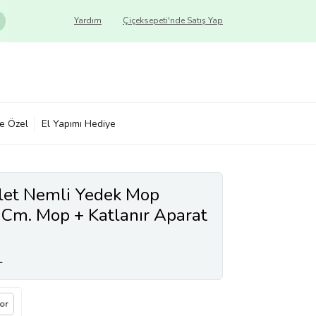
Yardım
Çiçeksepeti'nde Satış Yap
ye Özel
El Yapımı Hediye
let Nemli Yedek Mop
 Cm. Mop + Katlanır Aparat
p
L
Sor