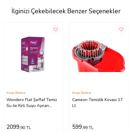
İlginizi Çekebilecek Benzer Seçenekler
Kargo Bedava
Kargo Bedava
Wondero Flat Şeffaf Temiz
Cameon Temizlik Kovası 17
Su ile Kirli Suyu Ayıran
Lt
Otomatik Temizlik Seti
2099
599
,90 TL
,99 TL