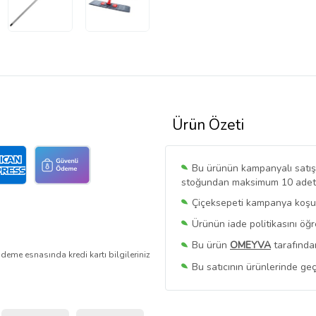
Ürün Özeti
Bu ürünün kampanyalı satışı 
stoğundan maksimum 10 adet sa
Çiçeksepeti kampanya koşull
Ürünün iade politikasını öğ
Bu ürün
OMEYVA
tarafından
deme esnasında kredi kartı bilgileriniz
Bu satıcının ürünlerinde geç
Bu Satıcının
Tüm Ürünlerini
Ürün sayfasında gördüğünüz f