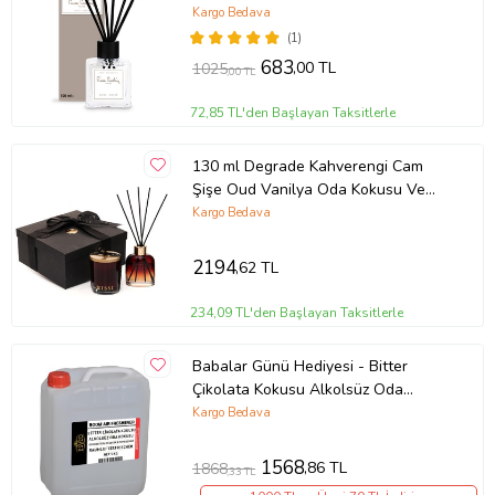
(Karışık)
Kargo Bedava
(1)
683
,00 TL
1025
,00 TL
72,85 TL'den Başlayan Taksitlerle
130 ml Degrade Kahverengi Cam
Şişe Oud Vanilya Oda Kokusu Ve
Vegan Mum Seti (Dekoratif Sıvama
Kargo Bedava
Kutulu)
2194
,62 TL
234,09 TL'den Başlayan Taksitlerle
Babalar Günü Hediyesi - Bitter
Çikolata Kokusu Alkolsüz Oda
Parfümü, Ortam Kokusu, Araç ve Ev
Kargo Bedava
Kokusu 5 Litre
1568
,86 TL
1868
,33 TL