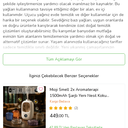
şekilde iyileştirmenize yardımcı olacak inanılmaz bir kaynaktır. Bu
yağları kullanmanızı tavsiye ettiğimiz diğer bir alan, ev içi
kullanımdır. Uçucu yağınız evde temizlik ve diğer kullanımlar için de
harika bir seçenek olabilir. Sevdiğiniz bazı yağları, uygun oranlarda
ve doğru ürünlerle karıştırarak kendinize özel doğal temizlik
çözümleri oluşturabilirsiniz. Bu karışımlar banyodan mutfağa
evinizin tüm alanlarını temizlemenize yardımcı olmak için doğal ve
alternatif çözümler sunar. Yaşam alanınızda kullanacağınız tarifler
sadece temizlikle sınırlı değildir. Yeni yıkanmış çamaşırlarınızın
doğal ve hoş kokuya sahip olmasını sağlayabilir veya dolabınıza ya
da çekmecelerinize kaldırmış olduğunuz kıyafet ve eşyalarınız için
Tüm Açıklamayı Gör
de aynı uygulamayı yapabilirsiniz.
Ürün Kodu:
kcm80160603
İlginizi Çekebilecek Benzer Seçenekler
Mioji Smell 2x Aromaterapi
1500mAh Şarjlı Yeni Nesil Koku
Makinesi+Hilton (Beyaz)
Kargo Bedava
(2)
449
,00 TL
47,89 TL'den Başlayan Taksitlerle