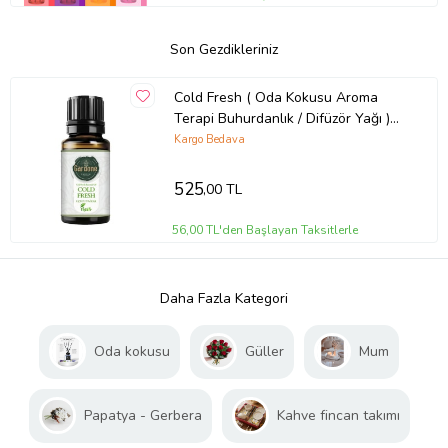
Son Gezdikleriniz
Cold Fresh ( Oda Kokusu Aroma
Terapi Buhurdanlık / Difüzör Yağı )
30 ML
Kargo Bedava
525
,00 TL
56,00 TL'den Başlayan Taksitlerle
Daha Fazla Kategori
Oda kokusu
Güller
Mum
Papatya - Gerbera
Kahve fincan takımı