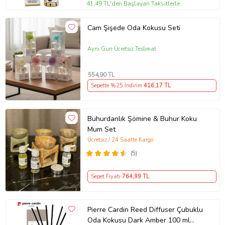
41,49 TL'den Başlayan Taksitlerle
Cam Şişede Oda Kokusu Seti
Aynı Gün Ücretsiz Teslimat
554
,90 TL
Sepette %25 İndirim
416
,17 TL
Buhurdanlık Şömine & Buhur Koku
Mum Set
Ücretsiz / 24 Saatte Kargo
(5)
Sepet Fiyatı
764
,99 TL
Pierre Cardin Reed Diffuser Çubuklu
Oda Kokusu Dark Amber 100 ml