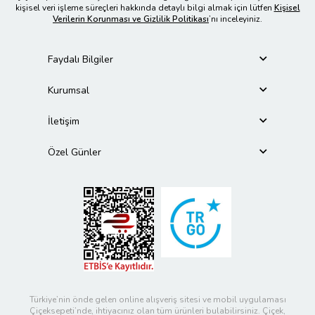
kişisel veri işleme süreçleri hakkında detaylı bilgi almak için lütfen
Kişisel
Verilerin Korunması ve Gizlilik Politikası
’nı inceleyiniz.
Faydalı Bilgiler
Kurumsal
İletişim
Özel Günler
Türkiye’nin önde gelen online alışveriş sitesi ve mobil uygulaması
Çiçeksepeti’nde, ihtiyacınız olan tüm ürünleri bulabilirsiniz. Çiçek,