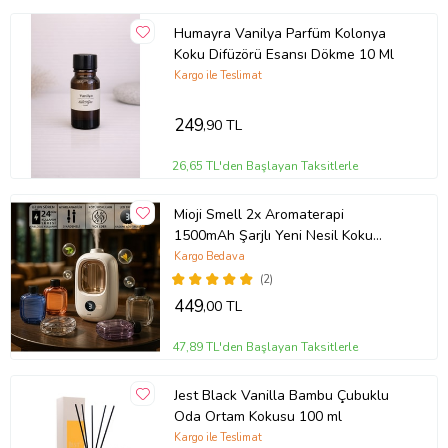
Humayra Vanilya Parfüm Kolonya
Koku Difüzörü Esansı Dökme 10 Ml
Kargo ile Teslimat
249
,90 TL
26,65 TL'den Başlayan Taksitlerle
Mioji Smell 2x Aromaterapi
1500mAh Şarjlı Yeni Nesil Koku
Makinesi+Hilton (Beyaz)
Kargo Bedava
(2)
449
,00 TL
47,89 TL'den Başlayan Taksitlerle
Jest Black Vanilla Bambu Çubuklu
Oda Ortam Kokusu 100 ml
Kargo ile Teslimat