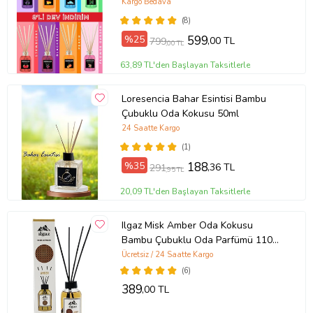
MANGO-TROPICAL-PEACH-
Kargo Bedava
STRAWBERRY- BLACKBERRY-
(8)
FLOWER GARDEN
%25
599
,00 TL
799
,00 TL
63,89 TL'den Başlayan Taksitlerle
Loresencia Bahar Esintisi Bambu
Çubuklu Oda Kokusu 50ml
24 Saatte Kargo
(1)
%35
188
,36 TL
291
,95 TL
20,09 TL'den Başlayan Taksitlerle
Ilgaz Misk Amber Oda Kokusu
Bambu Çubuklu Oda Parfümü 110
Ml Kalıcı Amber
Ücretsiz / 24 Saatte Kargo
(6)
389
,00 TL