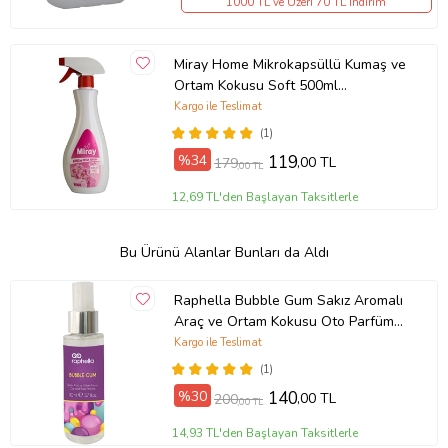
1000 TL ve Üzeri 70 TL İndirim
Miray Home Mikrokapsüllü Kumaş ve
Ortam Kokusu Soft 500ml
(ALKOLSÜZ)
Kargo ile Teslimat
(1)
%34
119
,00 TL
179
,00 TL
12,69 TL'den Başlayan Taksitlerle
Bu Ürünü Alanlar Bunları da Aldı
Raphella Bubble Gum Sakız Aromalı
Araç ve Ortam Kokusu Oto Parfümü
110 ML
Kargo ile Teslimat
(1)
%30
140
,00 TL
200
,00 TL
14,93 TL'den Başlayan Taksitlerle