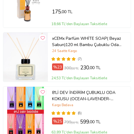
175
,00 TL
18,66 TL'den Başlayan Taksitlerle
xCEMx Parfüm WHİTE SOAP( Beyaz
Sabun)120 ml Bambu Çubuklu Oda
Kokusu
24 Saatte Kargo
(7)
%23
230
,00 TL
300
,00 TL
24,53 TL'den Başlayan Taksitlerle
8'Lİ DEV İNDİRİM ÇUBUKLU ODA
KOKUSU (OCEAN-LAVENDER-
MANGO-TROPICAL-PEACH-
Kargo Bedava
STRAWBERRY- BLACKBERRY-
(8)
FLOWER GARDEN
%25
599
,00 TL
799
,00 TL
63,89 TL'den Başlayan Taksitlerle