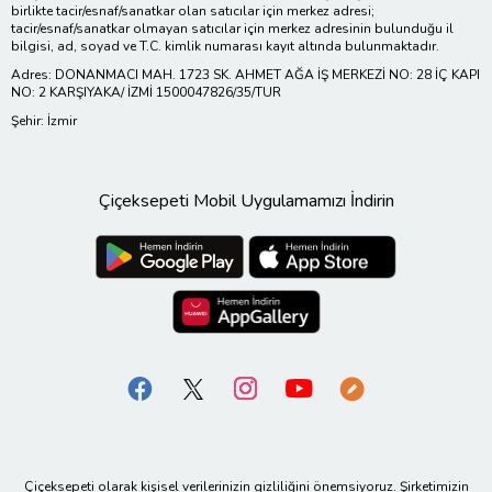
birlikte tacir/esnaf/sanatkar olan satıcılar için merkez adresi;
tacir/esnaf/sanatkar olmayan satıcılar için merkez adresinin bulunduğu il
bilgisi, ad, soyad ve T.C. kimlik numarası kayıt altında bulunmaktadır.
Adres: DONANMACI MAH. 1723 SK. AHMET AĞA İŞ MERKEZİ NO: 28 İÇ KAPI
NO: 2 KARŞIYAKA/ İZMİ 1500047826/35/TUR
Şehir: İzmir
Çiçeksepeti Mobil Uygulamamızı İndirin
Çiçeksepeti olarak kişisel verilerinizin gizliliğini önemsiyoruz. Şirketimizin