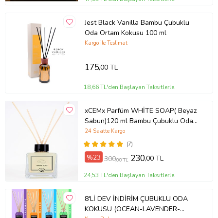
Jest Black Vanilla Bambu Çubuklu
Oda Ortam Kokusu 100 ml
Kargo ile Teslimat
175
,00 TL
18,66 TL'den Başlayan Taksitlerle
xCEMx Parfüm WHİTE SOAP( Beyaz
Sabun)120 ml Bambu Çubuklu Oda
Kokusu
24 Saatte Kargo
(7)
%23
230
,00 TL
300
,00 TL
24,53 TL'den Başlayan Taksitlerle
8'Lİ DEV İNDİRİM ÇUBUKLU ODA
KOKUSU (OCEAN-LAVENDER-