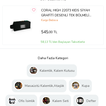
CORAL HIGH 22073 KIDS SİYAH
GRAFİTİ DESENLİ TEK BÖLMELİ
KALEM ÇANTASI
Kargo Bedava
545
,00 TL
58,13 TL'den Başlayan Taksitlerle
Daha Fazla Kategori
Kalemlik, Kalem Kutusu
Masaüstü Kalemlik,Ataşlık
Kupa
Ofis İsimlik
Kalem Seti
Defter