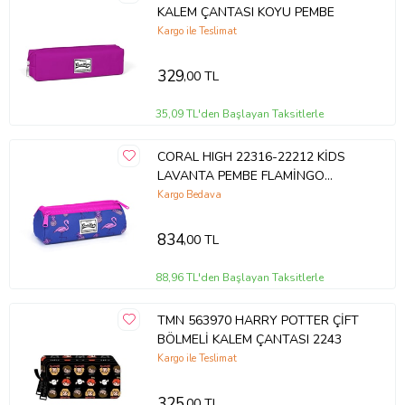
KALEM ÇANTASI KOYU PEMBE
Kargo ile Teslimat
Çantanın tek bölmesi bulunmaktadır.
329
,00 TL
Ürünün tüm dış yüzeyi PVC kumaştan imal edilmiştir.
35,09 TL'den Başlayan Taksitlerle
CORAL HIGH 22316-22212 KİDS
Ürünün tüm iç yüzeyi PVC astar ile kaplanmıştır.
LAVANTA PEMBE FLAMİNGO
DESENLİ ÜÇ BÖLMELİ KALEM
Kargo Bedava
ÇANTASI
Ürün Derinliği : 6 cm.
834
,00 TL
88,96 TL'den Başlayan Taksitlerle
Ürün Genişliği : 20 cm.
TMN 563970 HARRY POTTER ÇİFT
BÖLMELİ KALEM ÇANTASI 2243
Ürün Yüksekliği : 8 cm.
Kargo ile Teslimat
325
,00 TL