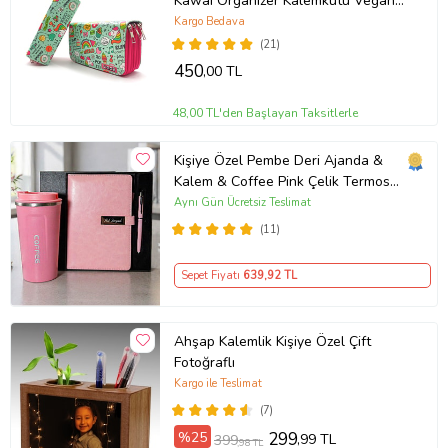
Kawai Organizer Kalemkutu Vegan
Deri Üç Bölmeli Kalemlik
Kargo Bedava
(21)
450
,00 TL
48,00 TL'den Başlayan Taksitlerle
Kişiye Özel Pembe Deri Ajanda &
Kalem & Coffee Pink Çelik Termos
Premium Hediye Seti
Aynı Gün Ücretsiz Teslimat
(11)
Sepet Fiyatı
639
,92 TL
Ahşap Kalemlik Kişiye Özel Çift
Fotoğraflı
Kargo ile Teslimat
(7)
%25
299
,99 TL
399
,98 TL