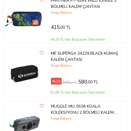
PANTHER PT-5245 WILD JUNGLE 2
BÖLMELİ KALEM ÇANTASI
Kargo Bedava
415
,00 TL
44,26 TL'den Başlayan Taksitlerle
ME SUPERGA 24229 BLACK KUMAŞ
KALEM ÇANTASI
Kargo Bedava
%10
580
,00 TL
646
,00 TL
61,86 TL'den Başlayan Taksitlerle
MUGGLE MU-9104 KOALA
KOLEKSİYONU 2 BÖLMELİ KALEM
ÇANTASI
Kargo Bedava