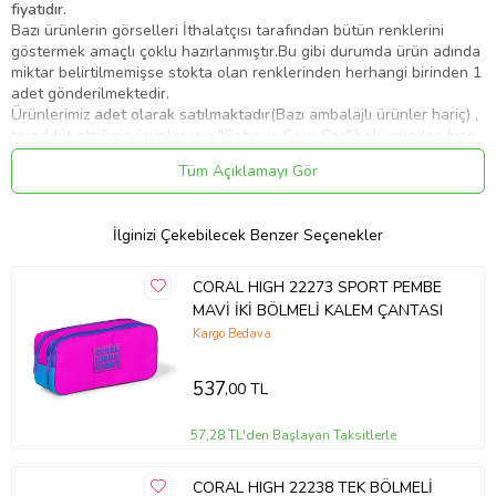
fiyatıdır.
Bazı ürünlerin görselleri İthalatçısı tarafından bütün renklerini
göstermek amaçlı çoklu hazırlanmıştır.Bu gibi durumda ürün adında
miktar belirtilmemişse stokta olan renklerinden herhangi birinden 1
adet gönderilmektedir.
Ürünlerimiz
adet olarak satılmaktadır
(Bazı ambalajlı ürünler hariç) ,
tereddüt ettiğiniz ürünler için "Satıcıya Soru Sor" bölümünden bize
yazabilirsiniz.
Tüm Açıklamayı Gör
Bazı ürünler asortidir ve stokta olan renkleri/modelleri
gönderilmektedir.
Kitaplarda güncel kapak ve güncel içerik takip edilmektedir, ürün
İlginizi Çekebilecek Benzer Seçenekler
görseli sizi yanıltmasın.Basım yılı eski bile olsa müfredat
değişmediği için içeriği günceldir.Müfredat değiştiğinde
yayınevlerine ilgili kitaplar iade edilmektedir.
CORAL HIGH 22273 SPORT PEMBE
MAVİ İKİ BÖLMELİ KALEM ÇANTASI
CORAL HIGH 22073 KIDS SİYAH GRAFİTİ DESENLİ TEK BÖLMELİ
KALEM ÇANTASI
Kargo Bedava
537
,00 TL
Birbirinden harika renk ve desenler ile tasarlanmıştır.
57,28 TL'den Başlayan Taksitlerle
Tek bölmeli, fermuarlı kalem çantası.
CORAL HIGH 22238 TEK BÖLMELİ