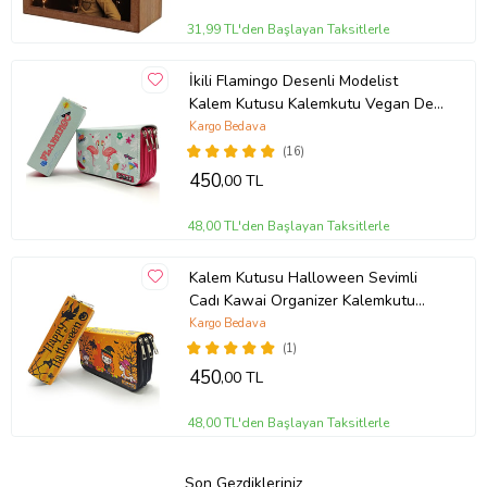
31,99 TL'den Başlayan Taksitlerle
İkili Flamingo Desenli Modelist
Kalem Kutusu Kalemkutu Vegan Deri
Üç Bölmeli Kalemlik
Kargo Bedava
(16)
450
,00 TL
48,00 TL'den Başlayan Taksitlerle
Kalem Kutusu Halloween Sevimli
Cadı Kawai Organizer Kalemkutu
Vegan Deri Üç Bölmeli Kalemlik
Kargo Bedava
(1)
450
,00 TL
48,00 TL'den Başlayan Taksitlerle
Son Gezdikleriniz