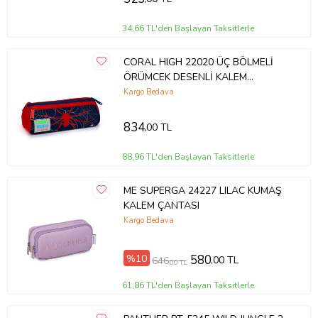
Ürün Hacmi : 900 ml
34,66 TL'den Başlayan Taksitlerle
Ürün Ağırlığı : 80 gram
CORAL HIGH 22020 ÜÇ BÖLMELİ
ÖRÜMCEK DESENLİ KALEM
Üretici
YAYGAN
ÇANTASI KIRMIZI-LACİVERT
Kargo Bedava
Ürün Kodu:
kcm5366518
834
,00 TL
88,96 TL'den Başlayan Taksitlerle
ME SUPERGA 24227 LILAC KUMAŞ
KALEM ÇANTASI
Kargo Bedava
%10
580
,00 TL
646
,00 TL
61,86 TL'den Başlayan Taksitlerle