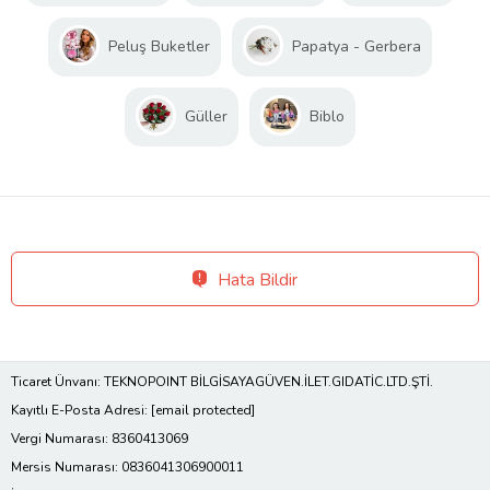
Peluş Buketler
Papatya - Gerbera
Güller
Biblo
Hata Bildir
Ticaret Ünvanı: TEKNOPOINT BİLGİSAYAGÜVEN.İLET.GIDATİC.LTD.ŞTİ.
Kayıtlı E-Posta Adresi:
[email protected]
Vergi Numarası: 8360413069
Mersis Numarası: 0836041306900011