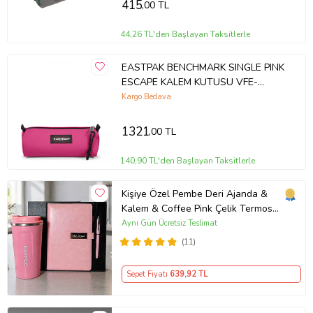
415
,00 TL
44,26 TL'den Başlayan Taksitlerle
EASTPAK BENCHMARK SINGLE PINK
ESCAPE KALEM KUTUSU VFE-
EK000372K251
Kargo Bedava
1321
,00 TL
140,90 TL'den Başlayan Taksitlerle
Kişiye Özel Pembe Deri Ajanda &
Kalem & Coffee Pink Çelik Termos
Premium Hediye Seti
Aynı Gün Ücretsiz Teslimat
(11)
Sepet Fiyatı
639
,92 TL