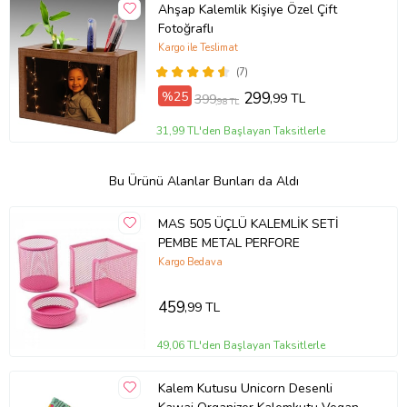
Ahşap Kalemlik Kişiye Özel Çift
Fotoğraflı
Kargo ile Teslimat
(7)
%25
299
,99 TL
399
,98 TL
31,99 TL'den Başlayan Taksitlerle
Bu Ürünü Alanlar Bunları da Aldı
MAS 505 ÜÇLÜ KALEMLİK SETİ
PEMBE METAL PERFORE
Kargo Bedava
459
,99 TL
49,06 TL'den Başlayan Taksitlerle
Kalem Kutusu Unicorn Desenli