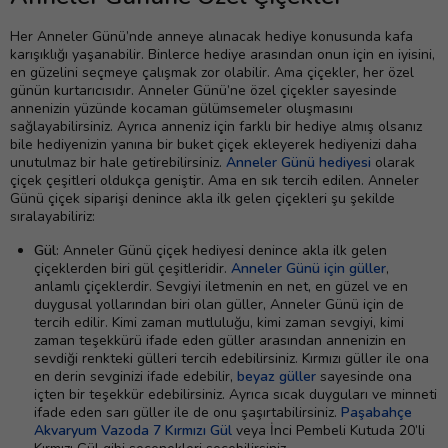
Her Anneler Günü’nde anneye alınacak hediye konusunda kafa
karışıklığı yaşanabilir. Binlerce hediye arasından onun için en iyisini,
en güzelini seçmeye çalışmak zor olabilir. Ama çiçekler, her özel
günün kurtarıcısıdır. Anneler Günü’ne özel çiçekler sayesinde
annenizin yüzünde kocaman gülümsemeler oluşmasını
sağlayabilirsiniz. Ayrıca anneniz için farklı bir hediye almış olsanız
bile hediyenizin yanına bir buket çiçek ekleyerek hediyenizi daha
unutulmaz bir hale getirebilirsiniz.
Anneler Günü hediyesi
olarak
çiçek çeşitleri oldukça geniştir. Ama en sık tercih edilen. Anneler
Günü çiçek siparişi denince akla ilk gelen çiçekleri şu şekilde
sıralayabiliriz:
Gül
: Anneler Günü çiçek hediyesi denince akla ilk gelen
çiçeklerden biri gül çeşitleridir.
Anneler Günü için güller
,
anlamlı çiçeklerdir. Sevgiyi iletmenin en net, en güzel ve en
duygusal yollarından biri olan güller, Anneler Günü için de
tercih edilir. Kimi zaman mutluluğu, kimi zaman sevgiyi, kimi
zaman teşekkürü ifade eden güller arasından annenizin en
sevdiği renkteki gülleri tercih edebilirsiniz. Kırmızı güller ile ona
en derin sevginizi ifade edebilir,
beyaz güller
sayesinde ona
içten bir teşekkür edebilirsiniz. Ayrıca sıcak duyguları ve minneti
ifade eden sarı güller ile de onu şaşırtabilirsiniz.
Paşabahçe
Akvaryum Vazoda 7 Kırmızı Gül
veya İnci Pembeli Kutuda 20’li