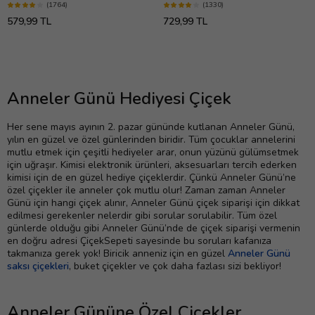
(1764)
(1330)
579,99 TL
729,99 TL
Anneler Günü Hediyesi Çiçek
Her sene mayıs ayının 2. pazar gününde kutlanan Anneler Günü,
yılın en güzel ve özel günlerinden biridir. Tüm çocuklar annelerini
mutlu etmek için çeşitli hediyeler arar, onun yüzünü gülümsetmek
için uğraşır. Kimisi elektronik ürünleri, aksesuarları tercih ederken
kimisi için de en güzel hediye çiçeklerdir. Çünkü Anneler Günü’ne
özel çiçekler ile anneler çok mutlu olur! Zaman zaman Anneler
Günü için hangi çiçek alınır, Anneler Günü çiçek siparişi için dikkat
edilmesi gerekenler nelerdir gibi sorular sorulabilir. Tüm özel
günlerde olduğu gibi Anneler Günü’nde de çiçek siparişi vermenin
en doğru adresi ÇiçekSepeti sayesinde bu soruları kafanıza
takmanıza gerek yok! Biricik anneniz için en güzel
Anneler Günü
saksı çiçekleri
, buket çiçekler ve çok daha fazlası sizi bekliyor!
Anneler Gününe Özel Çiçekler