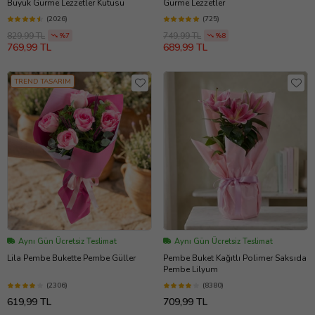
Büyük Gurme Lezzetler Kutusu
Gurme Lezzetler
(2026)
(725)
829,99 TL
749,99 TL
%7
%8
769,99 TL
689,99 TL
TREND TASARIM
Aynı Gün Ücretsiz Teslimat
Aynı Gün Ücretsiz Teslimat
Lila Pembe Bukette Pembe Güller
Pembe Buket Kağıtlı Polimer Saksıda
Pembe Lilyum
(2306)
(8380)
619,99 TL
709,99 TL