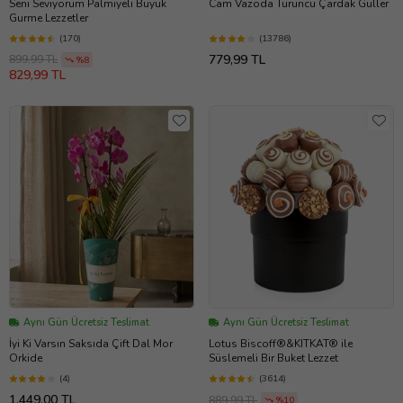
Seni Seviyorum Palmiyeli Büyük
Cam Vazoda Turuncu Çardak Güller
Gurme Lezzetler
(170)
(13786)
779,99 TL
899,99 TL
%8
829,99 TL
Aynı Gün Ücretsiz Teslimat
Aynı Gün Ücretsiz Teslimat
İyi Ki Varsın Saksıda Çift Dal Mor
Lotus Biscoff®&KITKAT® ile
Orkide
Süslemeli Bir Buket Lezzet
(4)
(3614)
1.449,00 TL
889,99 TL
%10