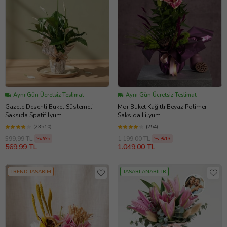
Aynı Gün Ücretsiz Teslimat
Aynı Gün Ücretsiz Teslimat
Gazete Desenli Buket Süslemeli
Mor Buket Kağıtlı Beyaz Polimer
Saksıda Spatifilyum
Saksıda Lilyum
(23510)
(254)
599,99 TL
1.199,00 TL
%5
%13
569,99 TL
1.049,00 TL
TREND TASARIM
TASARLANABİLİR