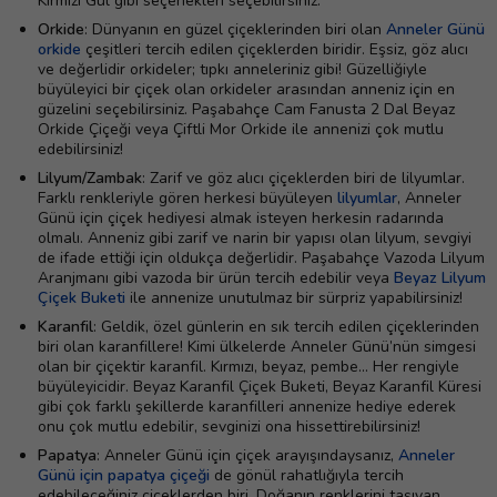
Kırmızı Gül gibi seçenekleri seçebilirsiniz.
Orkide
: Dünyanın en güzel çiçeklerinden biri olan
Anneler Günü
orkide
çeşitleri tercih edilen çiçeklerden biridir. Eşsiz, göz alıcı
ve değerlidir orkideler; tıpkı anneleriniz gibi! Güzelliğiyle
büyüleyici bir çiçek olan orkideler arasından anneniz için en
güzelini seçebilirsiniz. Paşabahçe Cam Fanusta 2 Dal Beyaz
Orkide Çiçeği veya Çiftli Mor Orkide ile annenizi çok mutlu
edebilirsiniz!
Lilyum/Zambak
: Zarif ve göz alıcı çiçeklerden biri de lilyumlar.
Farklı renkleriyle gören herkesi büyüleyen
lilyumlar
, Anneler
Günü için çiçek hediyesi almak isteyen herkesin radarında
olmalı. Anneniz gibi zarif ve narin bir yapısı olan lilyum, sevgiyi
de ifade ettiği için oldukça değerlidir. Paşabahçe Vazoda Lilyum
Aranjmanı gibi vazoda bir ürün tercih edebilir veya
Beyaz Lilyum
Çiçek Buketi
ile annenize unutulmaz bir sürpriz yapabilirsiniz!
Karanfil
: Geldik, özel günlerin en sık tercih edilen çiçeklerinden
biri olan karanfillere! Kimi ülkelerde Anneler Günü’nün simgesi
olan bir çiçektir karanfil. Kırmızı, beyaz, pembe… Her rengiyle
büyüleyicidir. Beyaz Karanfil Çiçek Buketi, Beyaz Karanfil Küresi
gibi çok farklı şekillerde karanfilleri annenize hediye ederek
onu çok mutlu edebilir, sevginizi ona hissettirebilirsiniz!
Papatya
: Anneler Günü için çiçek arayışındaysanız,
Anneler
Günü için papatya çiçeği
de gönül rahatlığıyla tercih
edebileceğiniz çiçeklerden biri. Doğanın renklerini taşıyan