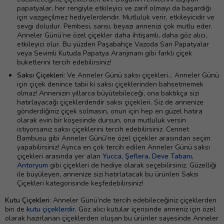
papatyalar, her rengiyle etkileyici ve zarif olmayı da başardığı
için vazgeçilmez hediyelerdendir. Mutluluk verir, etkileyicidir ve
sevgi doludur. Pembesi, sarısı, beyazı annenizi çok mutlu eder.
Anneler Günü’ne özel çiçekler daha ihtişamlı, daha göz alıcı,
etkileyici olur. Bu yüzden Paşabahçe Vazoda Sarı Papatyalar
veya Sevimli Kutuda Papatya Aranjmanı gibi farklı çiçek
buketlerini tercih edebilirsiniz!
Saksı Çiçekleri
: Ve Anneler Günü saksı çiçekleri… Anneler Günü
için çiçek denince tabii ki saksı çiçeklerinden bahsetmemek
olmaz! Annenizin yıllarca büyütebileceği, ona baktıkça sizi
hatırlayacağı çiçeklerdendir saksı çiçekleri. Siz de annenize
gönderdiğiniz çiçek solmasın, onun için hep en güzel hatıra
olarak evin bir köşesinde dursun, ona mutluluk versin
istiyorsanız saksı çiçeklerini tercih edebilirsiniz. Cennet
Bambusu gibi Anneler Günü’ne özel çiçekler arasından seçim
yapabilirsiniz! Ayrıca en çok tercih edilen Anneler Günü saksı
çiçekleri arasında yer alan
Yucca
,
Şeflera
,
Deve Tabanı
,
Antoryum
gibi çiçekleri de hediye olarak seçebilirsiniz. Güzelliği
ile büyüleyen, annenize sizi hatırlatacak bu ürünleri Saksı
Çiçekleri kategorisinde keşfedebilirsiniz!
Kutu Çiçekleri
: Anneler Günü’nde tercih edebileceğiniz çiçeklerden
biri de
kutu çiçeklerdir
. Göz alıcı kutular içerisinde anneniz için özel
olarak hazırlanan çiçeklerden oluşan bu ürünler sayesinde Anneler