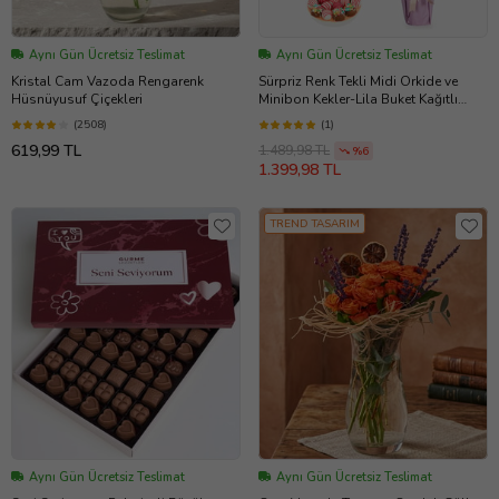
Aynı Gün Ücretsiz Teslimat
Aynı Gün Ücretsiz Teslimat
Kristal Cam Vazoda Rengarenk
Sürpriz Renk Tekli Midi Orkide ve
Hüsnüyusuf Çiçekleri
Minibon Kekler-Lila Buket Kağıtlı
Tasarım
(2508)
(1)
619,99 TL
1.489,98 TL
%6
1.399,98 TL
TREND TASARIM
Aynı Gün Ücretsiz Teslimat
Aynı Gün Ücretsiz Teslimat