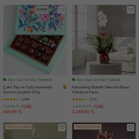
Aynı Gün Ücretsiz Teslimat
Aynı Gün Ücretsiz Teslimat
Çakıl Taşı ve Tuzlu Karamelli
Kahverengi Buketli Saksıda Beyaz
Gurme Lezzetler 315g
Orkide ve Fenix
(1668)
(132)
719,99 TL
1.249,00 TL
%8
%8
659,99 TL
1.149,00 TL
TREND TASARIM
TREND TASARIM