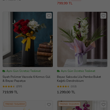
799,99 TL
Aynı Gün Ücretsiz Teslimat
Aynı Gün Ücretsiz Teslimat
Siyah Polimer Vazoda 6 Kırmızı Gül
Beyaz Saksıda Lila Pembe Buket
& Beyaz Papatya
Kağıtlı Dendrobium
(257)
(112)
719,99 TL
1.299,00 TL
TREND TASARIM
TREND TASARIM