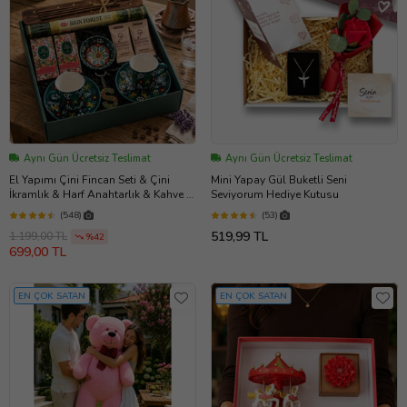
Aynı Gün Ücretsiz Teslimat
Aynı Gün Ücretsiz Teslimat
El Yapımı Çini Fincan Seti & Çini
Mini Yapay Gül Buketli Seni
İkramlık & Harf Anahtarlık & Kahve &
Seviyorum Hediye Kutusu
Tütsülük ve 1 Paket Tütsü & Kokulu
(548)
(53)
Mendil & Hediye Kutusu (Haki-Yeşil)
519,99 TL
1.199,00 TL
Anneler günü özel
%42
699,00 TL
EN ÇOK SATAN
EN ÇOK SATAN