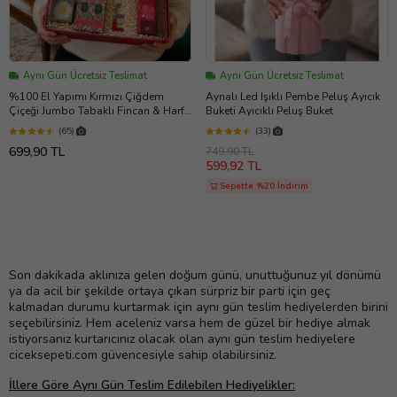
Aynı Gün Ücretsiz Teslimat
Aynı Gün Ücretsiz Teslimat
%100 El Yapımı Kırmızı Çiğdem
Aynalı Led Işıklı Pembe Peluş Ayıcık
Çiçeği Jumbo Tabaklı Fincan & Harf
Buketi Ayıcıklı Peluş Buket
Anahtarlık & Paptya Mum & Tütsü
(65)
(33)
seti & Kokulu Mendil
699,90 TL
749,90 TL
599,92 TL
Sepette %20 İndirim
Son dakikada aklınıza gelen doğum günü, unuttuğunuz yıl dönümü
ya da acil bir şekilde ortaya çıkan sürpriz bir parti için geç
kalmadan durumu kurtarmak için aynı gün teslim hediyelerden birini
seçebilirsiniz. Hem aceleniz varsa hem de güzel bir hediye almak
istiyorsanız kurtarıcınız olacak olan aynı gün teslim hediyelere
ciceksepeti.com güvencesiyle sahip olabilirsiniz.
İllere Göre Aynı Gün Teslim Edilebilen Hediyelikler: