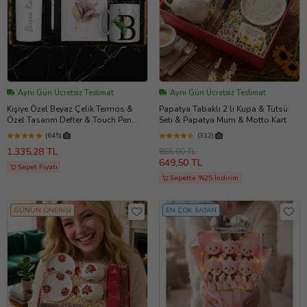
Aynı Gün Ücretsiz Teslimat
Aynı Gün Ücretsiz Teslimat
Kişiye Özel Beyaz Çelik Termos &
Papatya Tabaklı 2 li Kupa & Tütsü
Özel Tasarım Defter & Touch Pen
Seti & Papatya Mum & Motto Kart
Kalem & Kişiye Özel Cep Aynası &
(645)
(312)
Kişiye Özel Kupa Hediye Seti
1.335,28 TL
866,00 TL
649,50 TL
Sepet Fiyatı
Sepette %25 İndirim
GÜNÜN ÖNERİSİ
EN ÇOK SATAN