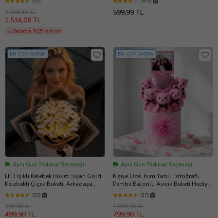
(33)
(975)
599,99 TL
2.360,12 TL
1.534,08 TL
Sepette %35 İndirim
EN ÇOK SATAN
EN ÇOK SATAN
Aynı Gün Teslimat Seçeneği
Aynı Gün Teslimat Seçeneği
LED Işıklı Kelebek Buketi Siyah Gold
Kişiye Özel İsim Yazılı Fotoğraflı
Kelebekli Çiçek Buketi, Arkadaşa,
Pembe Balonlu Ayıcık Buketi Hediye
Kıza Sevgiliye Hediye
Kutusunda Arkadaşa Sevgiliye
(32)
(27)
Hediye
799,90 TL
1.099,90 TL
499,90 TL
799,90 TL