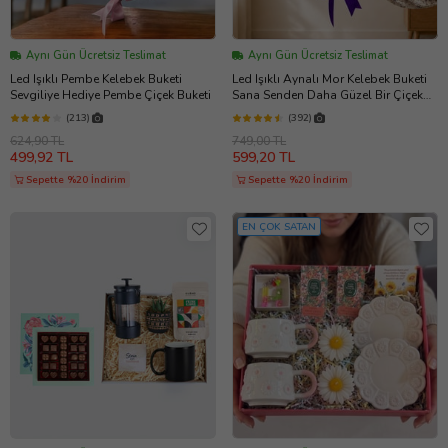
Aynı Gün Ücretsiz Teslimat
Aynı Gün Ücretsiz Teslimat
Led Işıklı Pembe Kelebek Buketi
Led Işıklı Aynalı Mor Kelebek Buketi
Sevgiliye Hediye Pembe Çiçek Buketi
Sana Senden Daha Güzel Bir Çiçek
Bulamadım Ayna Buket Sevgiliye
(213)
(392)
Hediye
624,90 TL
749,00 TL
499,92 TL
599,20 TL
Sepette %20 İndirim
Sepette %20 İndirim
EN ÇOK SATAN