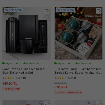
EN ÇOK SATAN
EN ÇOK SATAN
Aynı Gün Ücretsiz Teslimat
Aynı Gün Ücretsiz Teslimat
Siyah Termos & Kupa & Kalem &
Türk Kahve Fincanı , Cam Kahve Yanı
Siyah Defter Hediye Seti
Bardak ,Kahve , Epoksi Anahtarlık ,
Kahvesever Hediye Seti AYN34 KŞSL
(1067)
(551)
949,90 TL
898,00 TL
628,60 TL
Sepet Fiyatı
Sepette %30 İndirim