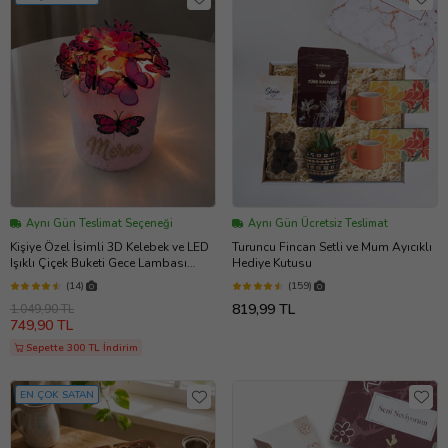
Aynı Gün Teslimat Seçeneği
Aynı Gün Ücretsiz Teslimat
Kişiye Özel İsimli 3D Kelebek ve LED
Turuncu Fincan Setli ve Mum Ayıcıklı
Işıklı Çiçek Buketi Gece Lambası
Hediye Kutusu
Arkadaşa Kıza Sevgiliye Hediye
(14)
(159)
Kutusu
819,99 TL
1.049,90 TL
749,90 TL
Sepette 300 TL İndirim
EN ÇOK SATAN