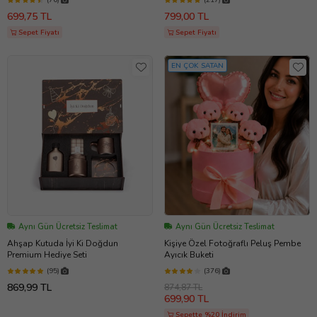
Lotus Kolye
Buketi Sevgiliye -Arkadaşa- Yeni
699,75 TL
799,00 TL
Doğan Bebek Hediyeleri Root&Hug
Sepet Fiyatı
Sepet Fiyatı
EN ÇOK SATAN
Aynı Gün Ücretsiz Teslimat
Aynı Gün Ücretsiz Teslimat
Ahşap Kutuda İyi Ki Doğdun
Kişiye Özel Fotoğraflı Peluş Pembe
Premium Hediye Seti
Ayıcık Buketi
(95)
(376)
869,99 TL
874,87 TL
699,90 TL
Sepette %20 İndirim