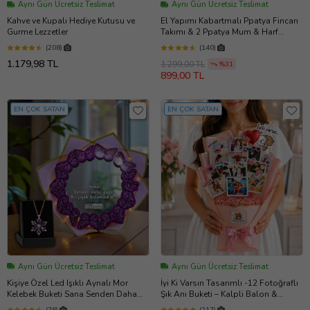
Aynı Gün Ücretsiz Teslimat
Aynı Gün Ücretsiz Teslimat
Kahve ve Kupalı Hediye Kutusu ve
El Yapımı Kabartmalı Ppatya Fincan
Gurme Lezzetler
Takımı & 2 Ppatya Mum & Harf
Anahtarlık & Kokulu Mendil Hediye
(208)
(140)
Seti-
1.179,98 TL
1.299,00 TL
%31
899,00 TL
EN ÇOK SATAN
EN ÇOK SATAN
Aynı Gün Ücretsiz Teslimat
Aynı Gün Ücretsiz Teslimat
Kişiye Özel Led Işıklı Aynalı Mor
İyi Ki Varsın Tasarımlı -12 Fotoğraflı
Kelebek Buketi Sana Senden Daha
Şık Anı Buketi – Kalpli Balon &
Güzel Bir Çiçek Bulamadım Ayna &
Çubuk Stickerlı - Kişiye Özel Çiçek
(76)
(217)