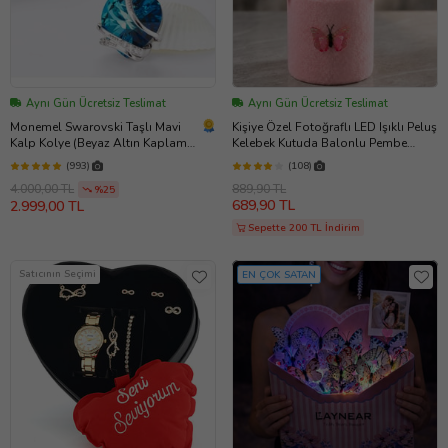
Aynı Gün Ücretsiz Teslimat
Aynı Gün Ücretsiz Teslimat
Monemel Swarovski Taşlı Mavi
Kişiye Özel Fotoğraflı LED Işıklı Peluş
Kalp Kolye (Beyaz Altın Kaplama)
Kelebek Kutuda Balonlu Pembe
N0404 Istanbul Aynı Gün
Ayıcık Buketi – Sevgiliye, Kıza,
(993)
(108)
Teslimat, Anneler Günü Hediyesi,
Arkadaşa Hediye
889,90 TL
4.000,00 TL
Sevgiliye Hediye
%25
689,90 TL
2.999,00 TL
Sepette 200 TL İndirim
Satıcının Seçimi
EN ÇOK SATAN