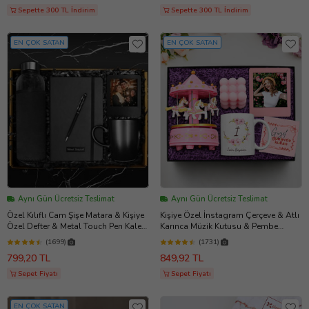
Sepette 300 TL İndirim
Sepette 300 TL İndirim
EN ÇOK SATAN
EN ÇOK SATAN
Aynı Gün Ücretsiz Teslimat
Aynı Gün Ücretsiz Teslimat
Özel Kılıflı Cam Şişe Matara & Kişiye
Kişiye Özel İnstagram Çerçeve & Atlı
Özel Defter & Metal Touch Pen Kalem
Karınca Müzik Kutusu & Pembe
& Fotoğraf Çerçevesi & Siyah Kupa
Bubble Mum & Kupa Hediye Seti
(1699)
(1731)
Hediye Seti
799,20 TL
849,92 TL
Sepet Fiyatı
Sepet Fiyatı
EN ÇOK SATAN