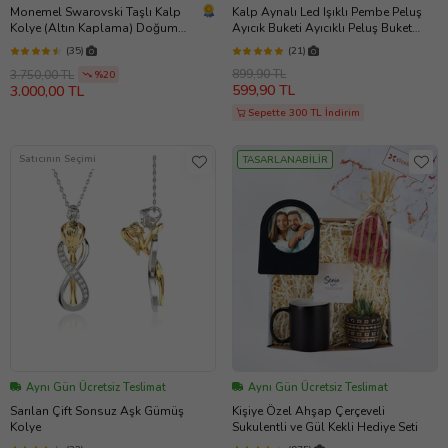
Monemel Swarovski Taşlı Kalp
Kalp Aynalı Led Işıklı Pembe Peluş
Kolye (Altın Kaplama) Doğum
Ayıcık Buketi Ayıcıklı Peluş Buket
Gunu Hediyesi Ayni Gun
Çiçek Buketi Arkadaşa Sevgiliye
(35)
(21)
Teslimat, Sevgililer Günü
Hediye
899,90 TL
3.750,00 TL
Hediyesi
%20
599,90 TL
3.000,00 TL
Sepette 300 TL İndirim
Satıcının Seçimi
TASARLANABİLİR
Aynı Gün Ücretsiz Teslimat
Aynı Gün Ücretsiz Teslimat
Sarılan Çift Sonsuz Aşk Gümüş
Kişiye Özel Ahşap Çerçeveli
Kolye
Sukulentli ve Gül Kekli Hediye Seti