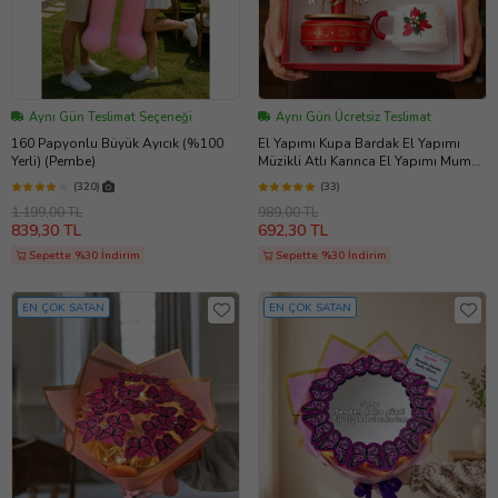
Aynı Gün Teslimat Seçeneği
Aynı Gün Ücretsiz Teslimat
160 Papyonlu Büyük Ayıcık (%100
El Yapımı Kupa Bardak El Yapımı
Yerli) (Pembe)
Müzikli Atlı Karınca El Yapımı Mum
AYN34
(320)
(33)
1.199,00 TL
989,00 TL
839,30 TL
692,30 TL
Sepette %30 İndirim
Sepette %30 İndirim
EN ÇOK SATAN
EN ÇOK SATAN