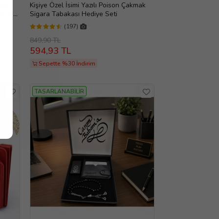
iye
Kişiye Özel İsimi Yazılı Poison Çakmak
diye
Sigara Tabakası Hediye Seti
(197)
849,90 TL
594,93 TL
Sepette %30 İndirim
TASARLANABİLİR