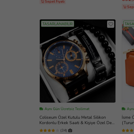
Sepet Fiyatı
Sep
TASARLANABİLİR
TASA
Aynı Gün Ücretsiz Teslimat
Ayn
Coliseum Özel Kutulu Metal Silikon
İsme Ö
Kordonlu Erkek Saati & Kişiye Özel Deri
(Turun
Bileklik & Bileklik
(34)