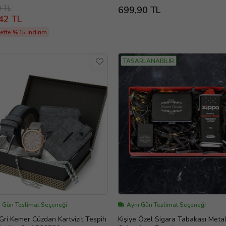
0 TL
699,90 TL
42 TL
ette %15 İndirim
TASARLANABİLİR
ı Gün Teslimat Seçeneği
Aynı Gün Teslimat Seçeneği
Gri Kemer Cüzdan Kartvizit Tespih
Kişiye Özel Sigara Tabakası Meta