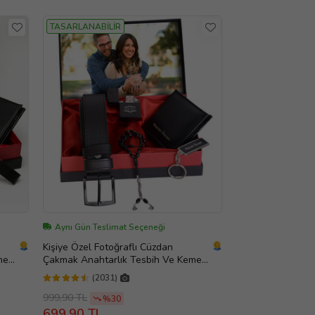
TASARLANABİLİR
Aynı Gün Teslimat Seçeneği
Kişiye Özel Fotoğraflı Cüzdan
mer
Çakmak Anahtarlık Tesbih Ve Kemer
Set
(2031)
999,90 TL
%30
699,90 TL