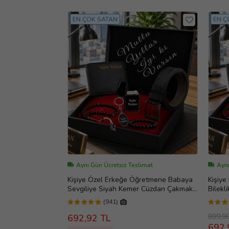
EN ÇOK SATAN
EN Ç
Aynı Gün Ücretsiz Teslimat
Aynı
Kişiye Özel Erkeğe Öğretmene Babaya
Kişiye
Sevgiliye Siyah Kemer Cüzdan Çakmak
Bileklik Çakm
Seti Hediye Seti
Babay
(941)
899,9
692,92 TL
692,