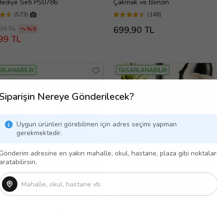
Hediye Seti PS0786
Çakmak ve Benzin
(573)
(148)
99 TL
699,90 TL
%9
99 TL
RLANABİLİR
TASARLANABİLİR
Siparişin Nereye Gönderilecek?
Uygun ürünleri görebilmen için adres seçimi yapman
gerekmektedir.
Gönderim adresine en yakın mahalle, okul, hastane, plaza gibi noktalar
aratabilirsin.
ı Gün Teslimat Seçeneği
Aynı Gün Ücretsiz Teslimat