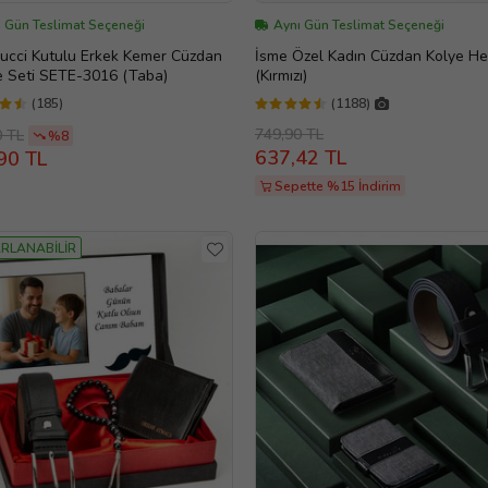
ı Gün Teslimat Seçeneği
Aynı Gün Teslimat Seçeneği
ucci Kutulu Erkek Kemer Cüzdan
İsme Özel Kadın Cüzdan Kolye Hed
e Seti SETE-3016 (Taba)
(Kırmızı)
(185)
(1188)
749,90 TL
0 TL
%8
637,42 TL
90 TL
Sepette %15 İndirim
RLANABİLİR