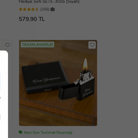
Hediye Seti SETE-3016 (Siyah)
(206)
579,90 TL
TASARLANABİLİR
ı
Aynı Gün Teslimat Seçeneği