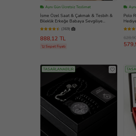
Aynı Gün Ücretsiz Teslimat
Ayn
İsme Özel Saat & Çakmak & Tesbih &
Polo R
Bileklik Erkeğe Babaya Sevgiliye
Hediy
Öğretmene Hediye Seti (Siyah)
(369)
628,9
888,12 TL
579,
Sepet Fiyatı
TASARLANABİLİR
TASA