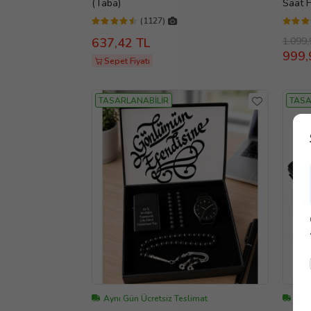
(Taba)
Saat 
(1127)
1.099,
637,42 TL
999,
Sepet Fiyatı
TASARLANABİLİR
TASA
Aynı Gün Ücretsiz Teslimat
Ayn