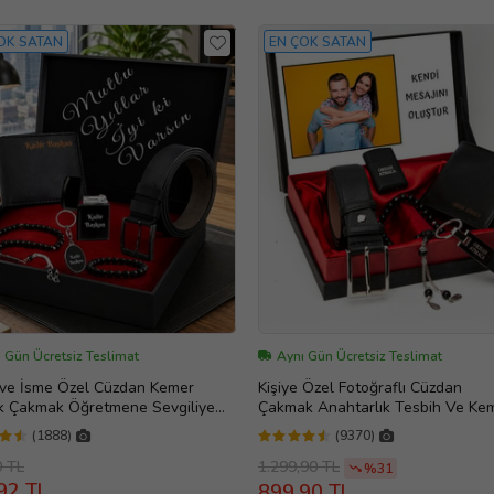
OK SATAN
EN ÇOK SATAN
 Gün Ücretsiz Teslimat
Aynı Gün Ücretsiz Teslimat
 ve İsme Özel Cüzdan Kemer
Kişiye Özel Fotoğraflı Cüzdan
ak Öğretmene Sevgiliye
Çakmak Anahtarlık Tesbih Ve Ke
a Arkadaşa Hediye Seti
Set 2
(1888)
(9370)
0 TL
1.299,90 TL
%31
92 TL
899,90 TL