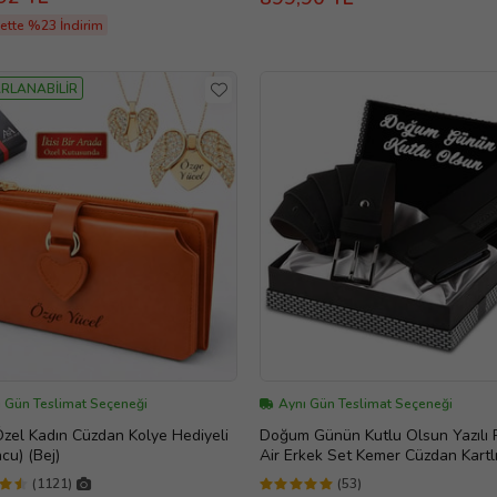
ette %23 İndirim
RLANABİLİR
ı Gün Teslimat Seçeneği
Aynı Gün Teslimat Seçeneği
zel Kadın Cüzdan Kolye Hediyeli
Doğum Günün Kutlu Olsun Yazılı 
cu) (Bej)
Air Erkek Set Kemer Cüzdan Kartl
Kombin
(1121)
(53)