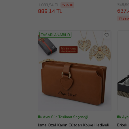
749,9
1.083,54 TL
%18
637,
888,14 TL
Sep
TASARLANABİLİR
Aynı Gün Teslimat Seçeneği
Ayn
İsme Özel Kadın Cüzdan Kolye Hediyeli
Erkek 