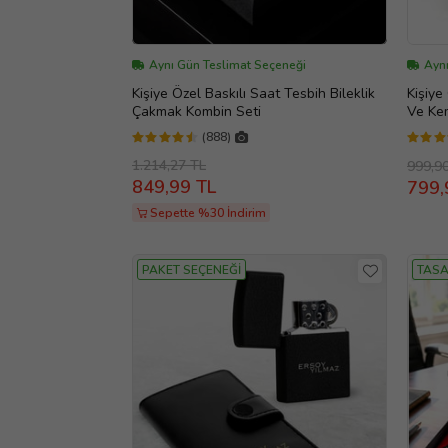
Aynı Gün Teslimat Seçeneği
Aynı
Kişiye Özel Baskılı Saat Tesbih Bileklik
Kişiye
Çakmak Kombin Seti
Ve Ke
(888)
1.214,27 TL
999,9
849,99 TL
799,
Sepette %30 İndirim
PAKET SEÇENEĞİ
TASA