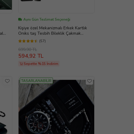
Aynı Gün Teslimat Seçeneği
Kişiye özel Mekanizmalı Erkek Kartlık
al
Oniks taş Tesbih Bileklik Çakmak
Anahtarlık (Siyah)
(57)
699,90 TL
594,92 TL
Sepette %15 İndirim
TASARLANABİLİR