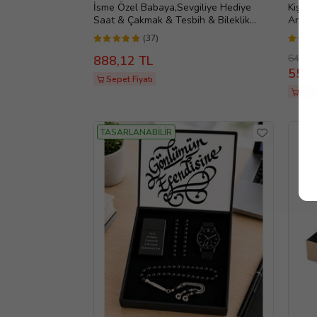
İsme Özel Babaya,Sevgiliye Hediye
Kişiye
Saat & Çakmak & Tesbih & Bileklik
Anahta
Erkek Hediye Seti (Siyah)
(Siyah
(37)
649,9
888,12 TL
552,
Sepet Fiyatı
Sep
TASARLANABİLİR