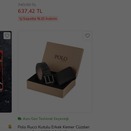
749,90 TL
637,42 TL
Sepette %15 İndirim
Aynı Gün Teslimat Seçeneği
l
Polo Rucci Kutulu Erkek Kemer Cüzdan