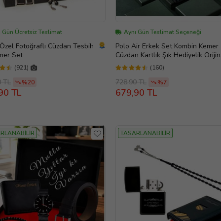
 Gün Ücretsiz Teslimat
Aynı Gün Teslimat Seçeneği
 Özel Fotoğraflı Cüzdan Tesbih
Polo Air Erkek Set Kombin Kemer
mer Set
Cüzdan Kartlık Şık Hediyelik Orijin
Kutusunda M-10-Gx
(921)
(160)
0 TL
728,90 TL
%20
%7
90 TL
679,90 TL
RLANABİLİR
TASARLANABİLİR