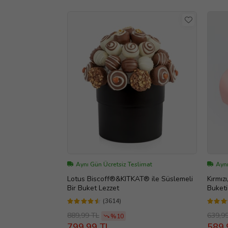
Aynı Gün Ücretsiz Teslimat
Aynı
Lotus Biscoff®&KITKAT® ile Süslemeli
Kırmız
Bir Buket Lezzet
Buketi
(3614)
889,99 TL
639,9
%10
799,99 TL
589,