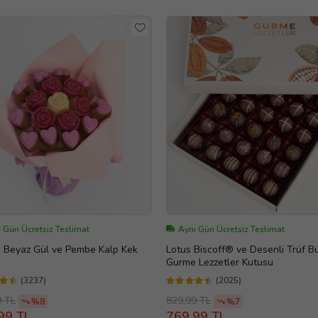
 Gün Ücretsiz Teslimat
Aynı Gün Ücretsiz Teslimat
ı, Beyaz Gül ve Pembe Kalp Kek
Lotus Biscoff® ve Desenli Trüf B
Gurme Lezzetler Kutusu
(3237)
(2025)
9 TL
829,99 TL
%8
%7
99 TL
769,99 TL