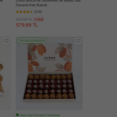
me
Lotus Biscoff® Süslemeli ve Beyaz Gül
Desenli Kek Buketi
(528)
629,99 TL
%8
579,99 TL
TASARLANABİLİR
Aynı Gün Ücretsiz Teslimat