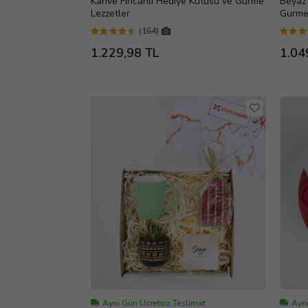
Kahve Fincanlı Hediye Kutusu ve Gurme
Beyaz 
Lezzetler
Gurme
(164)
1.229,98 TL
1.04
Aynı Gün Ücretsiz Teslimat
Aynı