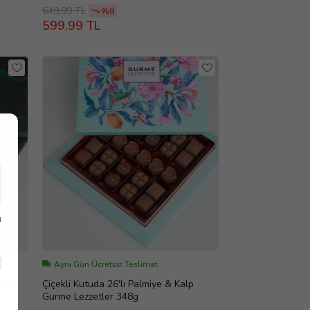
649,99 TL
%8
599,99 TL
ı
Aynı Gün Ücretsiz Teslimat
tler
Çiçekli Kutuda 26'lı Palmiye & Kalp
Gurme Lezzetler 348g