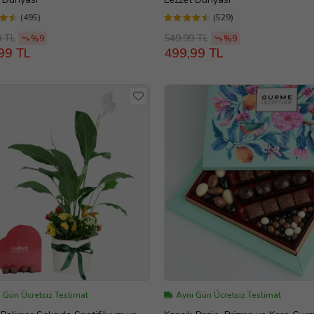
(495)
(529)
9 TL
549,99 TL
%9
%9
99 TL
499,99 TL
 Gün Ücretsiz Teslimat
Aynı Gün Ücretsiz Teslimat