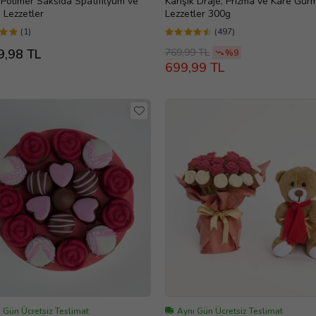
Polimer Saksıda Spatifilyum ve
Karışık Draje, Prizma ve Kare Gur
 Lezzetler
Lezzetler 300g
(1)
(497)
769,99 TL
9,98 TL
%9
699,99 TL
 Gün Ücretsiz Teslimat
Aynı Gün Ücretsiz Teslimat