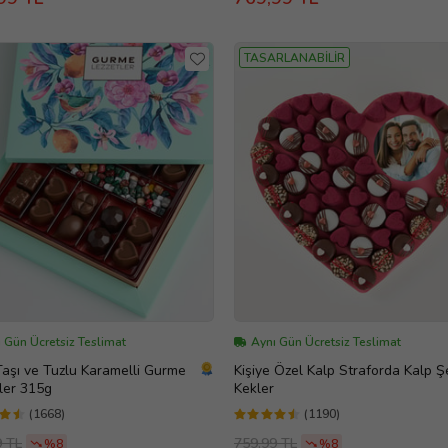
TASARLANABİLİR
 Gün Ücretsiz Teslimat
Aynı Gün Ücretsiz Teslimat
Taşı ve Tuzlu Karamelli Gurme
Kişiye Özel Kalp Straforda Kalp Ş
ler 315g
Kekler
(1668)
(1190)
9 TL
759,99 TL
%8
%8