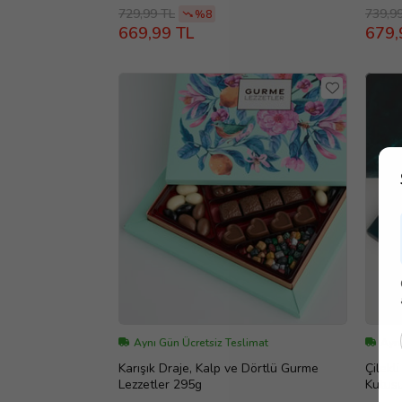
729,99 TL
739,9
%8
669,99 TL
679,
Aynı Gün Ücretsiz Teslimat
Aynı
Karışık Draje, Kalp ve Dörtlü Gurme
Çilekl
Lezzetler 295g
Kutus