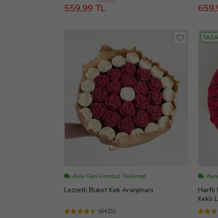
559,99 TL
659,
TASA
Aynı Gün Ücretsiz Teslimat
Aynı
Lezzetli Buket Kek Aranjmanı
Harfli
Kekli 
(6415)