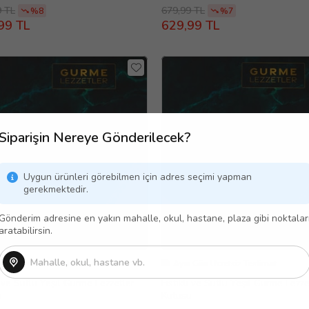
9 TL
679,99 TL
%8
%7
99 TL
629,99 TL
Siparişin Nereye Gönderilecek?
Uygun ürünleri görebilmen için adres seçimi yapman
gerekmektedir.
Gönderim adresine en yakın mahalle, okul, hastane, plaza gibi noktalar
aratabilirsin.
 Gün Ücretsiz Teslimat
Aynı Gün Ücretsiz Teslimat
i ve Sütlü Yeşil Gurme Lezzetler
Fıstıklı ve Sütlü Yeşil Gurme Lezze
u
Kutusu