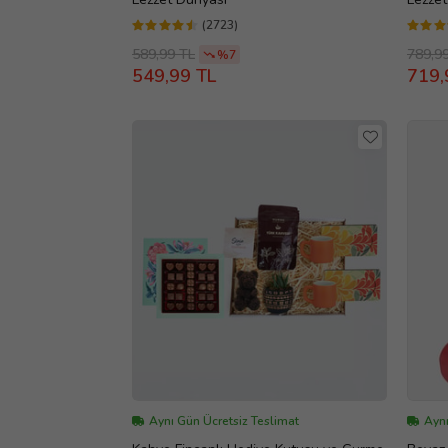
(2723)
589,99 TL
789,9
%7
549,99 TL
719,
Aynı Gün Ücretsiz Teslimat
Aynı