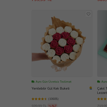
Aynı Gün Ücretsiz Teslimat
Aynı
Yenilebilir Gül Kek Buketi
Çakıl 
Lezzet
(10605)
599,99 TL
719,9
%7