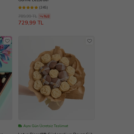
(345)
789,99 TL
%8
729,99 TL
Aynı Gün Ücretsiz Teslimat