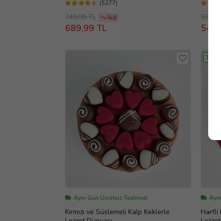
(5277)
749,99 TL
599,9
%8
689,99 TL
549,
TASA
Aynı Gün Ücretsiz Teslimat
Aynı
Kırmızı ve Süslemeli Kalp Keklerle
Harfli
Lezzet Dünyası
Lezzet