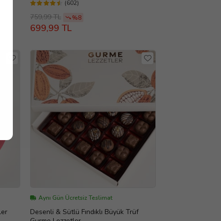
(602)
759,99 TL
%8
699,99 TL
Aynı Gün Ücretsiz Teslimat
ler
Desenli & Sütlü Fındıklı Büyük Trüf
Gurme Lezzetler