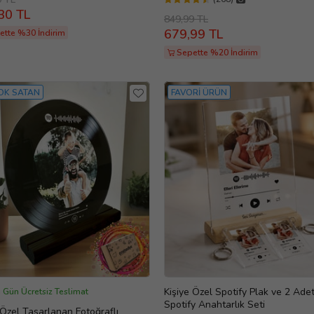
30 TL
849,99 TL
679,99 TL
ette %30 İndirim
Sepette %20 İndirim
OK SATAN
FAVORİ ÜRÜN
Kişiye Özel Spotify Plak ve 2 Ade
 Gün Ücretsiz Teslimat
Spotify Anahtarlık Seti
 Özel Tasarlanan Fotoğraflı