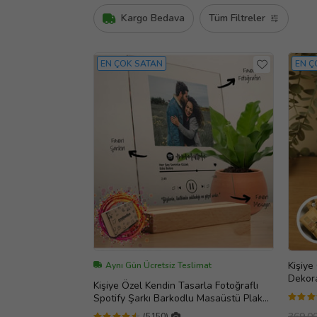
Kargo Bedava
Tüm Filtreler
EN ÇOK SATAN
EN Ç
Kişiye
Aynı Gün Ücretsiz Teslimat
Dekora
Kişiye Özel Kendin Tasarla Fotoğraflı
Anney
Spotify Şarkı Barkodlu Masaüstü Plak
Fotoğraf Çerçevesi
369,0
(5150)