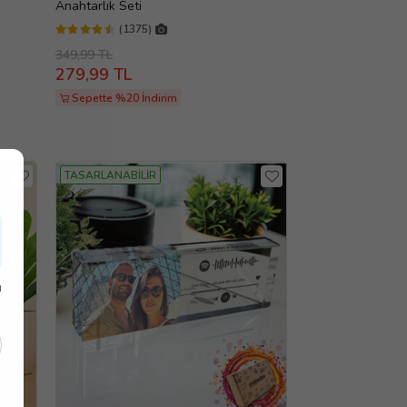
Anahtarlık Seti
(1375)
349,99 TL
279,99 TL
Sepette %20 İndirim
TASARLANABİLİR
ı