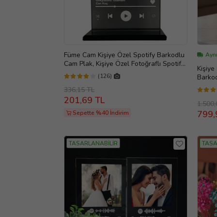
Füme Cam Kişiye Özel Spotify Barkodlu
Ayn
Cam Plak, Kişiye Özel Fotoğraflı Spotify
Kişiye
Şarkı Barkodlu Masaüstü Plak (Siyah)
(126)
Barkod
Arkad
336,15 TL
201,69 TL
1.500,
799,
Sepette %40 İndirim
TASARLANABİLİR
TASA