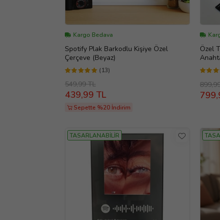
Kargo Bedava
Kar
Spotify Plak Barkodlu Kişiye Özel
Özel T
Çerçeve (Beyaz)
Anahta
için!
(13)
549,99 TL
899,9
439,99 TL
799,
Sepette %20 İndirim
TASARLANABİLİR
TASA