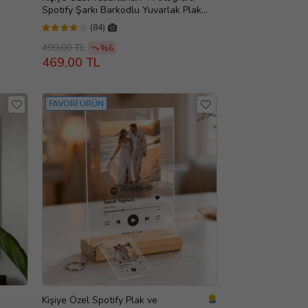
Spotify Şarkı Barkodlu Yuvarlak Plak
Tasarım Fotoğraf Çerçevesi
(84)
499,00 TL
%6
469,00 TL
FAVORİ ÜRÜN
Kişiye Özel Spotify Plak ve