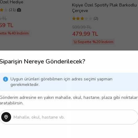
 Özel Hediye
Kişiye Özel Spotify Plak Barkodlu
(21)
Çerçeve
5 TL
(2)
69 TL
599,99 TL
479,99 TL
ette %40 İndirim
Sepette %20 İndirim
RLANABİLİR
PAKET SEÇENEĞİ
Siparişin Nereye Gönderilecek?
Uygun ürünleri görebilmen için adres seçimi yapman
gerekmektedir.
Gönderim adresine en yakın mahalle, okul, hastane, plaza gibi noktalar
aratabilirsin.