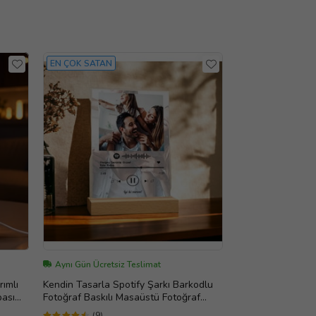
EN ÇOK SATAN
Aynı Gün Ücretsiz Teslimat
rımlı
Kendin Tasarla Spotify Şarkı Barkodlu
bası
Fotoğraf Baskılı Masaüstü Fotoğraf
Çerçevesi
(9)