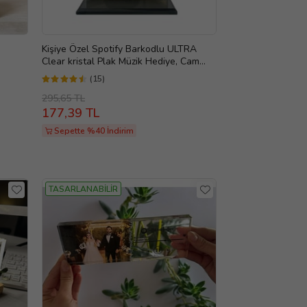
Kişiye Özel Spotify Barkodlu ULTRA
Clear kristal Plak Müzik Hediye, Cam
Plak, Müzik Plağı, Spotify Barkodu
(15)
295,65 TL
177,39 TL
Sepette %40 İndirim
TASARLANABİLİR