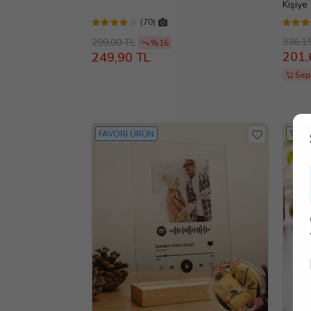
Kişiye
(70)
336,1
299,00 TL
%16
201,
249,90 TL
Sep
FAVORİ ÜRÜN
TASA