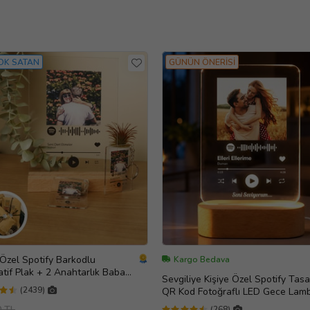
OK SATAN
GÜNÜN ÖNERİSİ
 Özel Spotify Barkodlu
Kargo Bedava
tif Plak + 2 Anahtarlık Babaya
Sevgiliye Kişiye Özel Spotify Tasa
e Sevgiliye Arkadaşa Hediye
(2439)
QR Kod Fotoğraflı LED Gece Lam
Ahşap Kaideli Hediye
0 TL
(268)