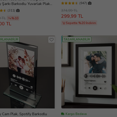
(947)
y Şarkı Barkodlu Yuvarlak Plak
m Fotoğraf Çerçevesi (Siyah)
374,99 TL
(311)
299,99 TL
0 TL
%10
00 TL
Sepette %20 İndirim
RLANABİLİR
TASARLANABİLİR
y Cam Plak, Spotify Barkodlu
Kargo Bedava