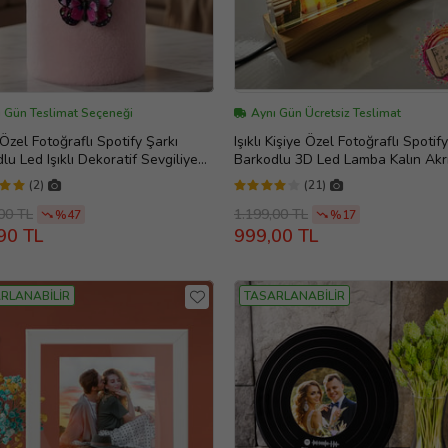
ı Gün Teslimat Seçeneği
Aynı Gün Ücretsiz Teslimat
 Özel Fotoğraflı Spotify Şarkı
Işıklı Kişiye Özel Fotoğraflı Spotif
lu Led Işıklı Dekoratif Sevgiliye
Barkodlu 3D Led Lamba Kalın Akri
aşa Hediye Kutusu Gece Lambası
Masaüstü Plak Gece Lambası Fot
(2)
(21)
Çerçevesi Plaket
00 TL
1.199,00 TL
%47
%17
90 TL
999,00 TL
RLANABİLİR
TASARLANABİLİR