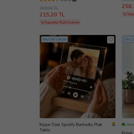
258,
269,00 TL
215,20 TL
Sep
Sepette %20 İndirim
FAVORİ ÜRÜN
EN Ç
Kişiye Özel Spotify Barkodlu Plak
Aynı
Tablo
Kişiye