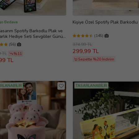
Kişiye Özel Spotify Plak Barkodlu
go Bedava
asarım Spotify Barkodlu Plak ve
(145)
rlık Hediye Seti Sevgililer Günü
374,99 TL
(56)
299,99 TL
9 TL
%11
99 TL
Sepette %20 İndirim
RLANABİLİR
TASARLANABİLİR