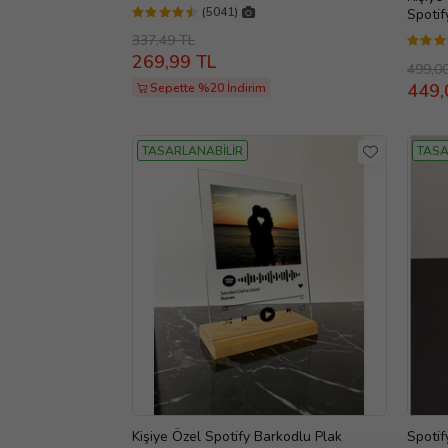
(5041)
Spotif
Tasarı
337,49 TL
269,99 TL
499,0
449,
Sepette %20 İndirim
TASARLANABİLİR
TASA
Kişiye Özel Spotify Barkodlu Plak
Spotif