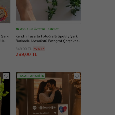
Aynı Gün Ücretsiz Teslimat
y Şarkı
Kendin Tasarla Fotoğraflı Spotify Şarkı
lik
Barkodlu Masaüstü Fotoğraf Çerçevesi
oğraf
Ödül
349,00 TL
%17
289,00 TL
TASARLANABİLİR