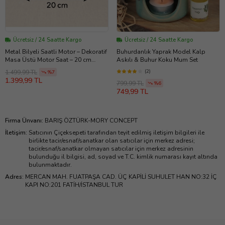
Ücretsiz / 24 Saatte Kargo
Ücretsiz / 24 Saatte Kargo
Metal Bilyeli Saatli Motor – Dekoratif
Buhurdanlık Yaprak Model Kalp
Masa Üstü Motor Saat – 20 cm
Askılı & Buhur Koku Mum Set
(Karışık)
(2)
1.499,99 TL
%7
1.399,99 TL
799,99 TL
%6
749,99 TL
Firma Ünvanı
:
BARIŞ ÖZTÜRK-MORY CONCEPT
İletişim
:
Satıcının Çiçeksepeti tarafından teyit edilmiş iletişim bilgileri ile
birlikte tacir/esnaf/sanatkar olan satıcılar için merkez adresi;
tacir/esnaf/sanatkar olmayan satıcılar için merkez adresinin
bulunduğu il bilgisi, ad, soyad ve T.C. kimlik numarası kayıt altında
bulunmaktadır.
Adres
:
MERCAN MAH. FUATPAŞA CAD. ÜÇ KAPİLİ SUHULET HAN NO:32 İÇ
KAPI NO:201 FATİH/İSTANBUL TUR