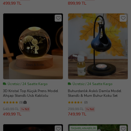
499,99 TL
899,99 TL
Ücretsiz / 24 Saatte Kargo
Ücretsiz / 24 Saatte Kargo
3D Kristal Top Küçük Prens Model
Buhurdanlık Askılı Damla Model
Ahşap Standlı Usb Kablolu
Standlı & Mum Buhur Koku Set
(1)
(2)
549,99 TL
799,99 TL
%9
%6
499,99 TL
749,99 TL
TASARLANABİLİR