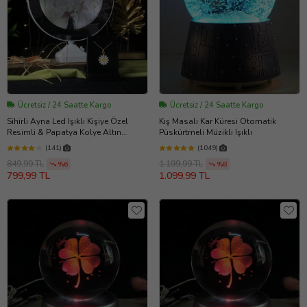
Ücretsiz / 24 Saatte Kargo
Ücretsiz / 24 Saatte Kargo
Sihirli Ayna Led Işıklı Kişiye Özel
Kış Masalı Kar Küresi Otomatik
Resimli & Papatya Kolye Altın
Püskürtmeli Müzikli Işıklı
Kaplama Özel Kutulu
(141)
(1049)
849,99 TL
1.199,99 TL
%6
%8
799,99 TL
1.099,99 TL