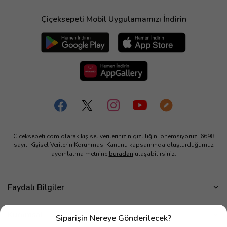
Çiçeksepeti Mobil Uygulamamızı İndirin
Ciceksepeti.com olarak kişisel verilerinizin gizliliğini önemsiyoruz. 6698
sayılı Kişisel Verilerin Korunması Kanunu kapsamında oluşturduğumuz
aydınlatma metnine
buradan
ulaşabilirsiniz.
Faydalı Bilgiler
Çiçek Bakımı
Kurumsal
Siparişin Nereye Gönderilecek?
Çiçek Eşliğinde Notlar