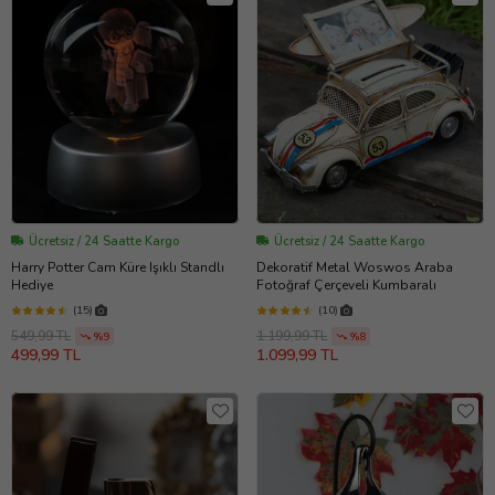
Ücretsiz / 24 Saatte Kargo
Ücretsiz / 24 Saatte Kargo
Harry Potter Cam Küre Işıklı Standlı
Dekoratif Metal Woswos Araba
Hediye
Fotoğraf Çerçeveli Kumbaralı
(15)
(10)
549,99 TL
1.199,99 TL
%9
%8
499,99 TL
1.099,99 TL