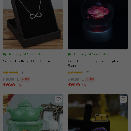
Ücretsiz / 24 Saatte Kargo
Ücretsiz / 24 Saatte Kargo
Sonsuzluk Kolye Özel Kutulu
Cam Küre Samanyolu Led Işıklı
Standlı
(1)
(17)
549,99 TL
549,99 TL
%9
%9
499,99 TL
499,99 TL