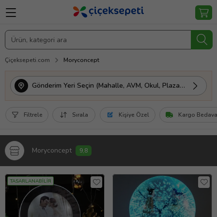
Çiçeksepeti.com
Moryconcept
Gönderim Yeri Seçin (Mahalle, AVM, Okul, Plaza vs.)
Filtrele
Sırala
Kişiye Özel
Kargo Bedav
Moryconcept
9,8
TASARLANABİLİR