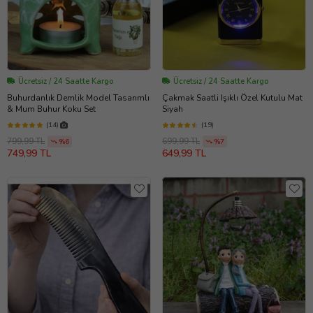
Ücretsiz / 24 Saatte Kargo
Ücretsiz / 24 Saatte Kargo
Buhurdanlık Demlik Model Tasarımlı
Çakmak Saatli Işıklı Özel Kutulu Mat
& Mum Buhur Koku Set
Siyah
(14)
(19)
799,99 TL
699,99 TL
%6
%7
749,99 TL
649,99 TL