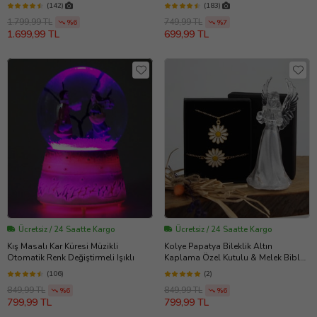
Kaplama Özel Kutulu
(142)
(183)
1.799,99 TL
749,99 TL
%6
%7
1.699,99 TL
699,99 TL
Ücretsiz / 24 Saatte Kargo
Ücretsiz / 24 Saatte Kargo
Kış Masalı Kar Küresi Müzikli
Kolye Papatya Bileklik Altın
Otomatik Renk Değiştirmeli Işıklı
Kaplama Özel Kutulu & Melek Biblo
Işıklı Set Hediye
(106)
(2)
849,99 TL
849,99 TL
%6
%6
799,99 TL
799,99 TL