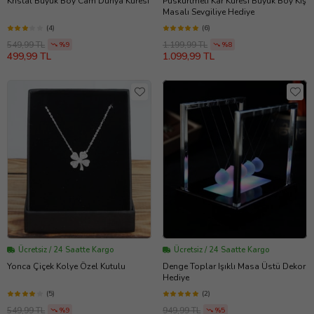
Kristal Büyük Boy Cam Dünya Küresi
Püskürtmeli Kar Küresi Büyük Boy Kış
Masalı Sevgiliye Hediye
(4)
(6)
549,99 TL
1.199,99 TL
%9
%8
499,99 TL
1.099,99 TL
Ücretsiz / 24 Saatte Kargo
Ücretsiz / 24 Saatte Kargo
Yonca Çiçek Kolye Özel Kutulu
Denge Toplar Işıklı Masa Üstü Dekor
Hediye
(5)
(2)
549,99 TL
949,99 TL
%9
%5