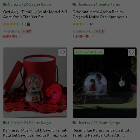
Ücretsiz / 24 Saatte Kargo
Ücretsiz / 24 Saatte Kargo
Geri Akışlı Tütsülük Şelale Model & 3
Dekoratif Metal Araba Resim
Adet Konik Tütsüler Set
Çerçeveli Kişiye Özel Kumbaralı
(19)
(2)
749,99 TL
1.199,99 TL
%7
%8
699,99 TL
1.099,99 TL
TASARLANABİLİR
Ücretsiz / 24 Saatte Kargo
Ücretsiz / 24 Saatte Kargo
Kar Küresi Müzikli Işıklı Sevgili Temalı
Resimli Kar Küresi Kişiye Özel Çift
Kutu Set Sevgiliye Hediye Kırmızı kutu
Taraflı & Papatya Kolye Altın