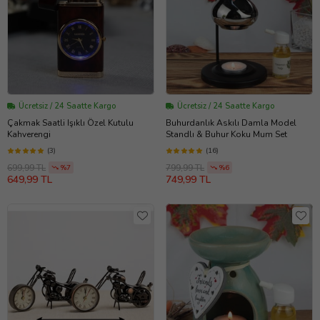
Ücretsiz / 24 Saatte Kargo
Ücretsiz / 24 Saatte Kargo
Çakmak Saatli Işıklı Özel Kutulu
Buhurdanlık Askılı Damla Model
Kahverengi
Standlı & Buhur Koku Mum Set
(3)
(16)
699,99 TL
799,99 TL
%7
%6
649,99 TL
749,99 TL