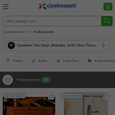
Çiçeksepeti.com
Hediyesepete
Gönderim Yeri Seçin (Mahalle, AVM, Okul, Plaza vs.)
Filtrele
Sırala
Kişiye Özel
Kargo Bedav
Hediyesepete
9,8
EN ÇOK SATAN
EN ÇOK SATAN