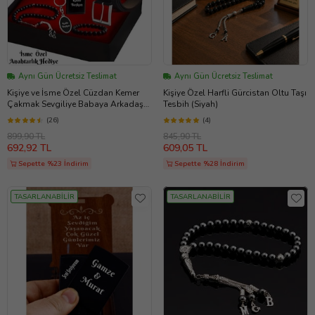
Aynı Gün Ücretsiz Teslimat
Aynı Gün Ücretsiz Teslimat
Kişiye ve İsme Özel Cüzdan Kemer
Kişiye Özel Harfli Gürcistan Oltu Taşı
Çakmak Sevgiliye Babaya Arkadaşa
Tesbih (Siyah)
Hediye Seti
(26)
(4)
899,90 TL
845,90 TL
692,92 TL
609,05 TL
Sepette %23 İndirim
Sepette %28 İndirim
TASARLANABİLİR
TASARLANABİLİR