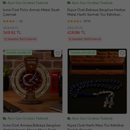
Aynı Gün Ücretsiz Teslimat
Aynı Gün Ücretsiz Teslimat
İsme Özel Polis Armalı Metal Siyah
Kişiye Özel Babaya,Sevgiliye Hediye
Çakmak
Metal Harfli Sürmeli Toz Kehribar
Tesbih [ 5 Renk ] Açık Mavi
(1)
(676)
454,44 TL
581,75 TL
349,92 TL
418,86 TL
Sepette %23 İndirim
Sepette %28 İndirim
TASARLANABİLİR
TASARLANABİLİR
Aynı Gün Ücretsiz Teslimat
Aynı Gün Ücretsiz Teslimat
İsme Özel Anneye,Babaya,Sevgiliye
Kişiye Özel Harfli Mavi Toz Kehribar