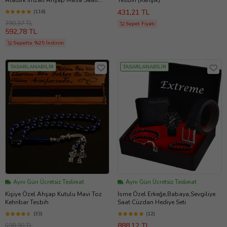
Atatürk İmzalı Ahşap Masa Saati
Tesbih (Karışık)
(Kırmızı-Beyaz)
431,21 TL
(116)
790,37 TL
Sepet Fiyatı
592,78 TL
Sepette %25 İndirim
TASARLANABİLİR
TASARLANABİLİR
Aynı Gün Ücretsiz Teslimat
Aynı Gün Ücretsiz Teslimat
Kişiye Özel Ahşap Kutulu Mavi Toz
İsme Özel Erkeğe,Babaya,Sevgiliye
Kehribar Tesbih
Saat Cüzdan Hediye Seti
(33)
(12)
888,12 TL
598,90 TL