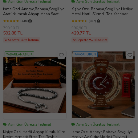
Aynı Gün Ücretsiz Teslimat
Aynı Gün Ücretsiz Teslimat
İsme Özel Anneye,Babaya,Sevgiliye
Kişiye Özel Babaya,Sevgiliye Hediye
Atatürk İmzalı Ahşap Masa Saati
Metal Harfli Sürmeli Toz Kehribar
(Kırmızı)
Tesbih [ 5 Renk ] (Turkuaz)
(146)
(827)
790,50 TL
596,90 TL
592,88 TL
429,77 TL
Sepette %25 İndirim
Sepette %28 İndirim
TASARLANABİLİR
FAVORİ ÜRÜN
Aynı Gün Ücretsiz Teslimat
Aynı Gün Ücretsiz Teslimat
Kişiye Özel Harfli Ahşap Kutulu Küre
İsme Özel Anneye,Babaya,Sevgiliye
Kesim Hematit Stres Taşı Tesbih
Hediye Ay Yıldız Modeli Takvimli