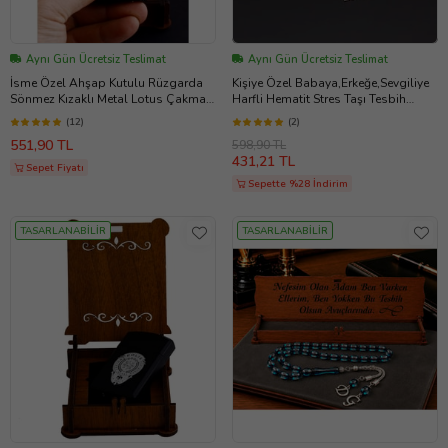
Aynı Gün Ücretsiz Teslimat
Aynı Gün Ücretsiz Teslimat
İsme Özel Ahşap Kutulu Rüzgarda
Kişiye Özel Babaya,Erkeğe,Sevgiliye
Sönmez Kızaklı Metal Lotus Çakmak
Harfli Hematit Stres Taşı Tesbih
(Siyah)
(Gümüş)
(12)
(2)
551,90 TL
598,90 TL
431,21 TL
Sepet Fiyatı
Sepette %28 İndirim
TASARLANABİLİR
TASARLANABİLİR