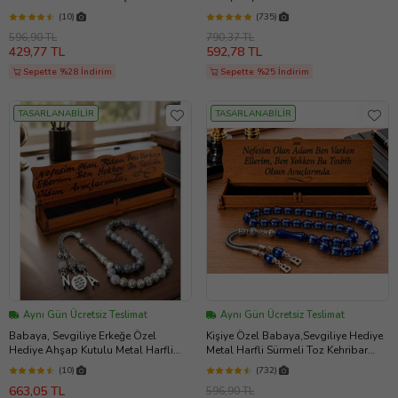
(Gümüş)
Ahşap Masa Saati
(10)
(735)
596,90 TL
790,37 TL
429,77 TL
592,78 TL
Sepette %28 İndirim
Sepette %25 İndirim
TASARLANABİLİR
TASARLANABİLİR
Aynı Gün Ücretsiz Teslimat
Aynı Gün Ücretsiz Teslimat
Babaya, Sevgiliye Erkeğe Özel
Kişiye Özel Babaya,Sevgiliye Hediye
Hediye Ahşap Kutulu Metal Harfli
Metal Harfli Sürmeli Toz Kehribar
Siyah Akik Taşı Tesbih (Siyah - Gri -
Tesbih [ 5 Renk ] (Mavi)
(10)
(732)
Beyaz)
663,05 TL
596,90 TL