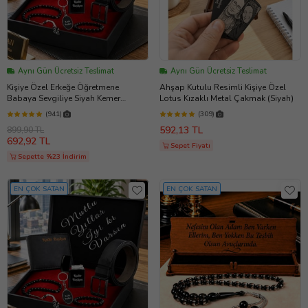
Aynı Gün Ücretsiz Teslimat
Aynı Gün Ücretsiz Teslimat
Kişiye Özel Erkeğe Öğretmene
Ahşap Kutulu Resimli Kişiye Özel
Babaya Sevgiliye Siyah Kemer
Lotus Kızaklı Metal Çakmak (Siyah)
Cüzdan Çakmak Seti Hediye Seti
(941)
(309)
592,13 TL
899,90 TL
692,92 TL
Sepet Fiyatı
Sepette %23 İndirim
EN ÇOK SATAN
EN ÇOK SATAN