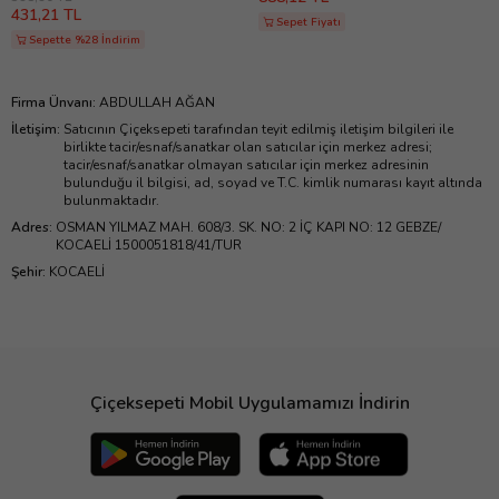
431,21 TL
Sepet Fiyatı
Sepette %28 İndirim
Firma Ünvanı
:
ABDULLAH AĞAN
İletişim
:
Satıcının Çiçeksepeti tarafından teyit edilmiş iletişim bilgileri ile
birlikte tacir/esnaf/sanatkar olan satıcılar için merkez adresi;
tacir/esnaf/sanatkar olmayan satıcılar için merkez adresinin
bulunduğu il bilgisi, ad, soyad ve T.C. kimlik numarası kayıt altında
bulunmaktadır.
Adres
:
OSMAN YILMAZ MAH. 608/3. SK. NO: 2 İÇ KAPI NO: 12 GEBZE/
KOCAELİ 1500051818/41/TUR
Şehir
:
KOCAELİ
Çiçeksepeti Mobil Uygulamamızı İndirin