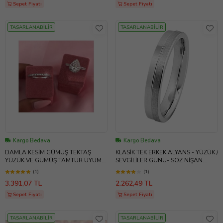
Sepet Fiyatı
Sepet Fiyatı
TASARLANABİLİR
TASARLANABİLİR
Kargo Bedava
Kargo Bedava
DAMLA KESİM GÜMÜŞ TEKTAŞ
KLASİK TEK ERKEK ALYANS - YÜZÜK /
YÜZÜK VE GÜMÜŞ TAMTUR UYUMU
SEVGİLİLER GÜNÜ- SÖZ NİŞAN
/ KADINLAR GÜNÜ HEDİYESİ / ATS
YÜZÜĞÜ / ATS11158
(1)
(1)
3.391,07 TL
2.262,49 TL
Sepet Fiyatı
Sepet Fiyatı
TASARLANABİLİR
TASARLANABİLİR