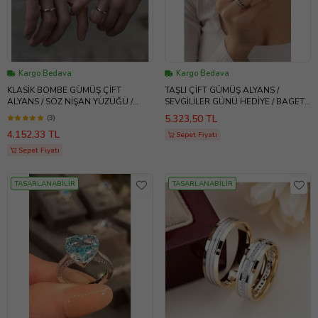
Kargo Bedava
Kargo Bedava
KLASİK BOMBE GÜMÜŞ ÇİFT
TAŞLI ÇİFT GÜMÜŞ ALYANS /
ALYANS / SÖZ NİŞAN YÜZÜĞÜ /
SEVGİLİLER GÜNÜ HEDİYE / BAGET
SEVGİLİLER GÜNÜ / TEKTAŞ YÜZÜK
TEKTAŞ YÜZÜK HEDİYE
5.323,50 TL
(3)
HEDİYE / ATS
4.152,33 TL
Sepet Fiyatı
Sepet Fiyatı
TASARLANABİLİR
TASARLANABİLİR