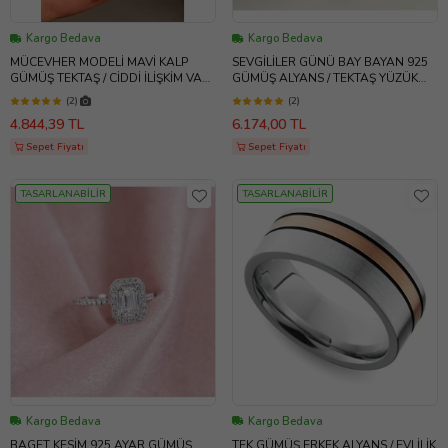
Kargo Bedava
Kargo Bedava
MÜCEVHER MODELİ MAVİ KALP
SEVGİLİLER GÜNÜ BAY BAYAN 925
GÜMÜŞ TEKTAŞ / CİDDİ İLİŞKİM VAR
GÜMÜŞ ALYANS / TEKTAŞ YÜZÜK
YÜZÜĞÜ // IŞIKLI KUTU İLE //
HEDİYELİ - Ats1124
(2)
(2)
SEVGİLİYE HEDİYE / ATS
4.844,39 TL
6.174,00 TL
Sepet Fiyatı
Sepet Fiyatı
TASARLANABİLİR
TASARLANABİLİR
Kargo Bedava
Kargo Bedava
BAGET KESİM 925 AYAR GÜMÜŞ
TEK GÜMÜŞ ERKEK ALYANS / EVLİLİK