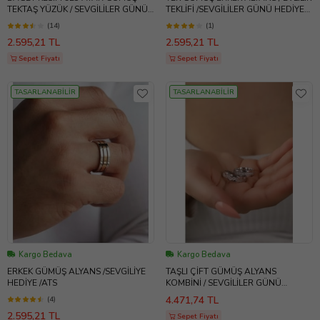
TEKTAŞ YÜZÜK / SEVGİLİLER GÜNÜ
TEKLİFİ /SEVGİLİLER GÜNÜ HEDİYE
HEDİYESİ / ATS
/ATS
(14)
(1)
2.595,21 TL
2.595,21 TL
Sepet Fiyatı
Sepet Fiyatı
TASARLANABİLİR
TASARLANABİLİR
Kargo Bedava
Kargo Bedava
ERKEK GÜMÜŞ ALYANS /SEVGİLİYE
TAŞLI ÇİFT GÜMÜŞ ALYANS
HEDİYE /ATS
KOMBİNİ / SEVGİLİLER GÜNÜ
HEDİYE / TEKTAŞ YÜZÜK HEDİYE //
4.471,74 TL
(4)
SÖZ NİİŞAN YÜZÜKLERİ
2.595,21 TL
Sepet Fiyatı