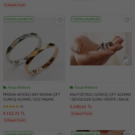
Sepet Fiyatı
TASARLANABİLİR
TASARLANABİLİR
Kargo Bedava
Kargo Bedava
PRİZMA MODELİ BAY BAYAN ÇİFT
KALP DETAYLI GÜMÜŞ ÇİFT ALYANS
GÜMÜŞ ALYANS / SÖZ-NİŞAN
/ SEVGİLİLER GÜNÜ HEDİYE / BAGET
YÜZÜKLERİ / TEKTAŞ HEDİYE ATS
TEKTAŞ YÜZÜK HEDİYE
5.190,42 TL
(2)
4.152,33 TL
Sepet Fiyatı
Sepet Fiyatı
TASARLANABİLİR
TASARLANABİLİR