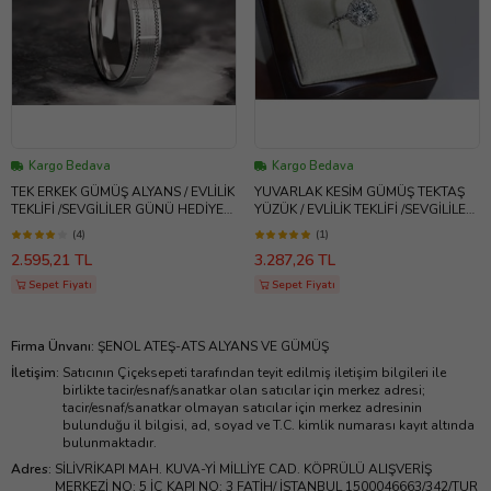
Kargo Bedava
Kargo Bedava
TEK ERKEK GÜMÜŞ ALYANS / EVLİLİK
YUVARLAK KESİM GÜMÜŞ TEKTAŞ
TEKLİFİ /SEVGİLİLER GÜNÜ HEDİYESİ
YÜZÜK / EVLİLİK TEKLİFİ /SEVGİLİLER
/ATS
GÜNÜ/ ATS
(4)
(1)
2.595,21 TL
3.287,26 TL
Sepet Fiyatı
Sepet Fiyatı
Firma Ünvanı
:
ŞENOL ATEŞ-ATS ALYANS VE GÜMÜŞ
İletişim
:
Satıcının Çiçeksepeti tarafından teyit edilmiş iletişim bilgileri ile
birlikte tacir/esnaf/sanatkar olan satıcılar için merkez adresi;
tacir/esnaf/sanatkar olmayan satıcılar için merkez adresinin
bulunduğu il bilgisi, ad, soyad ve T.C. kimlik numarası kayıt altında
bulunmaktadır.
Adres
:
SİLİVRİKAPI MAH. KUVA-Yİ MİLLİYE CAD. KÖPRÜLÜ ALIŞVERİŞ
MERKEZİ NO: 5 İÇ KAPI NO: 3 FATİH/ İSTANBUL 1500046663/342/TUR