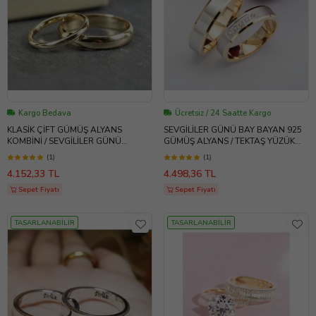
Kargo Bedava
Ücretsiz / 24 Saatte Kargo
KLASİK ÇİFT GÜMÜŞ ALYANS
SEVGİLİLER GÜNÜ BAY BAYAN 925
KOMBİNİ / SEVGİLİLER GÜNÜ
GÜMÜŞ ALYANS / TEKTAŞ YÜZÜK
HEDİYE / TEKTAŞ YÜZÜK HEDİYE //
HEDİYELİ - Ats1123
(1)
(1)
SÖZ NİİŞAN YÜZÜKLERİ
4.152,33 TL
4.498,36 TL
Sepet Fiyatı
Sepet Fiyatı
TASARLANABİLİR
TASARLANABİLİR