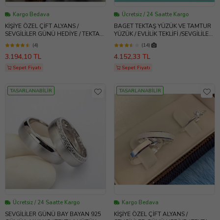
Kargo Bedava
Ücretsiz / 24 Saatte Kargo
KİŞİYE ÖZEL ÇİFT ALYANS /
BAGET TEKTAŞ YÜZÜK VE TAMTUR
SEVGİLİLER GÜNÜ HEDİYE / TEKTAŞ
YÜZÜK / EVLİLİK TEKLİFİ /SEVGİLİLER
YÜZÜK HEDİYE / ATS 84
GÜNÜ / ATS
(4)
(14)
3.194,10 TL
4.152,33 TL
Sepet Fiyatı
Sepet Fiyatı
TASARLANABİLİR
TASARLANABİLİR
Ücretsiz / 24 Saatte Kargo
Kargo Bedava
SEVGİLİLER GÜNÜ BAY BAYAN 925
KİŞİYE ÖZEL ÇİFT ALYANS /