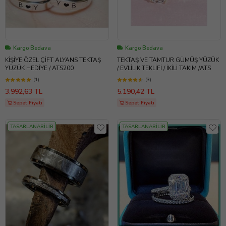
Kargo Bedava
Kargo Bedava
KİŞİYE ÖZEL ÇİFT ALYANS TEKTAŞ
TEKTAŞ VE TAMTUR GÜMÜŞ YÜZÜK
YÜZÜK HEDİYE / ATS200
/ EVLİLİK TEKLİFİ / İKİLİ TAKIM /ATS
(1)
(3)
3.992,63 TL
5.190,42 TL
Sepet Fiyatı
Sepet Fiyatı
TASARLANABİLİR
TASARLANABİLİR