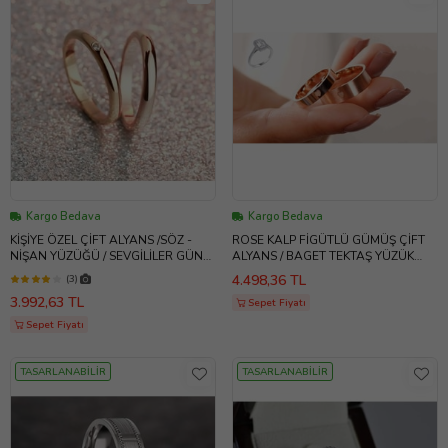
Kargo Bedava
Kargo Bedava
KİŞİYE ÖZEL ÇİFT ALYANS /SÖZ -
ROSE KALP FİGÜTLÜ GÜMÜŞ ÇİFT
NİŞAN YÜZÜĞÜ / SEVGİLİLER GÜNÜ
ALYANS / BAGET TEKTAŞ YÜZÜK
/ TEKTAŞ YÜZÜK HEDİYESİ VAR /
HEDİYELİ / SEVGİLİLER GÜNÜ
4.498,36 TL
(3)
ATS121
3.992,63 TL
Sepet Fiyatı
Sepet Fiyatı
TASARLANABİLİR
TASARLANABİLİR