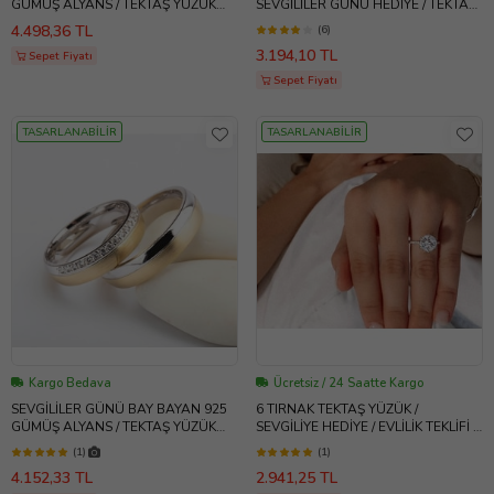
GÜMÜŞ ALYANS / TEKTAŞ YÜZÜK
SEVGİLİLER GÜNÜ HEDİYE / TEKTAŞ
HEDİYELİ - Ats1117
YÜZÜK HEDİYE / ATS 56
4.498,36 TL
(6)
3.194,10 TL
Sepet Fiyatı
Sepet Fiyatı
TASARLANABİLİR
TASARLANABİLİR
Kargo Bedava
Ücretsiz / 24 Saatte Kargo
SEVGİLİLER GÜNÜ BAY BAYAN 925
6 TIRNAK TEKTAŞ YÜZÜK /
GÜMÜŞ ALYANS / TEKTAŞ YÜZÜK
SEVGİLİYE HEDİYE / EVLİLİK TEKLİFİ /
HEDİYELİ - Ats1118
ATS
(1)
(1)
4.152,33 TL
2.941,25 TL