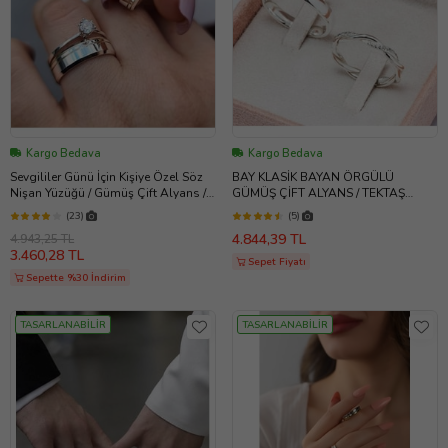
Kargo Bedava
Kargo Bedava
Sevgililer Günü İçin Kişiye Özel Söz
BAY KLASİK BAYAN ÖRGÜLÜ
Nişan Yüzüğü / Gümüş Çift Alyans /
GÜMÜŞ ÇİFT ALYANS / TEKTAŞ
Tektaş Hediye - Ats508
YÜZÜK HEDİYELİ / SEVGİLİLER GÜNÜ
(23)
(5)
HEDİYE / ATS
4.844,39 TL
4.943,25 TL
3.460,28 TL
Sepet Fiyatı
Sepette %30 İndirim
TASARLANABİLİR
TASARLANABİLİR