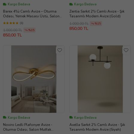
Kargo Bedava
Kargo Bedava
Barex 4'lü Camlı Avize – Oturma
Zentia Sarkıt 2'li Camlı Avize - Şık
Odası, Yemek Masası Üstü, Salon
Tasarımlı Modern Avize (Gold)
Uyumlu Avize (Gold)
(1)
1.000,00 TL
%15
850,00 TL
1.000,00 TL
%15
850,00 TL
Kargo Bedava
Kargo Bedava
Noviro Ledli Plafonyer Avize -
Axella Sarkıt 2'li Camlı Avize - Şık
Oturma Odası, Salon Mutfak
Tasarımlı Modern Avize (Siyah)