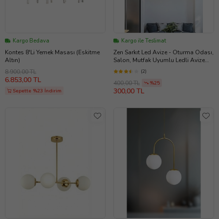
Kargo Bedava
Kargo ile Teslimat
Kontes 8'Li Yemek Masası (Eskitme
Zen Sarkıt Led Avize - Oturma Odası,
Altın)
Salon, Mutfak Uyumlu Ledli Avize
(Gold)
8.900,00 TL
(2)
6.853,00 TL
400,00 TL
%25
300,00 TL
Sepette %23 İndirim