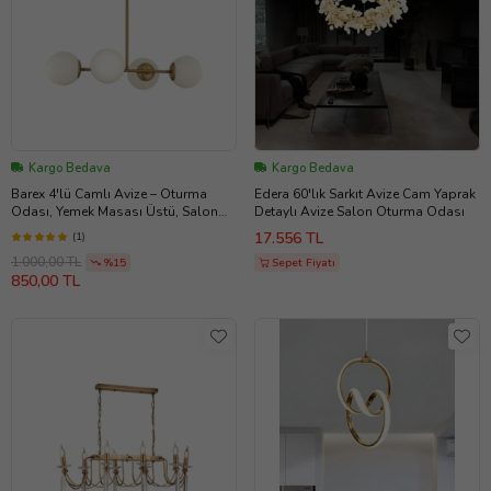
Kargo Bedava
Kargo Bedava
Barex 4'lü Camlı Avize – Oturma
Edera 60'lık Sarkıt Avize Cam Yaprak
Odası, Yemek Masası Üstü, Salon
Detaylı Avize Salon Oturma Odası
Uyumlu Avize (Eskitme Altın)
17.556 TL
(1)
1.000,00 TL
%15
Sepet Fiyatı
850,00 TL