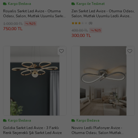
Kargo Bedava
Kargo ile Teslimat
Royalis Sarkıt Led Avize - Oturma
Zen Sarkıt Led Avize - Oturma Odası,
Odası, Salon, Mutfak Uyumlu Sarkıt
Salon, Mutfak Uyumlu Ledli Avize
Led Avize (Krom)
(Krom)
(1)
1.000,00 TL
%25
750,00 TL
400,00 TL
%25
300,00 TL
Kargo Bedava
Kargo Bedava
Goldia Sarkıt Led Avize - 3 Farklı
Noviro Ledli Plafonyer Avize -
Renk Seçenekli Şık Sarkıt Led Avize
Oturma Odası, Salon Mutfak
Uyumlu Avize (Krom)