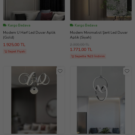
Kargo Bedava
Kargo Bedava
Modern U Harf Led Duvar Aplik
Modern Minimalist Şerit Led Duvar
(Gold)
Aplik (Siyah)
1.925,00 TL
2.300,00 TL
1.771,00 TL
Sepet Fiyatı
Sepette %23 İndirim