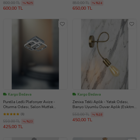
Uyumlu Avize (Gold)
800,00 TL
850,00 TL
%25
%24
600,00 TL
650,00 TL
Kargo Bedava
Kargo Bedava
Purella Ledli Plafonyer Avize -
Zenixa Tekli Aplik - Yatak Odası,
Oturma Odası, Salon Mutfak
Banyo Uyumlu Duvar Aplik (Eskitme
Uyumlu Avize (Krom)
Altın)
(1)
550,00 TL
%18
450,00 TL
550,00 TL
%23
425,00 TL