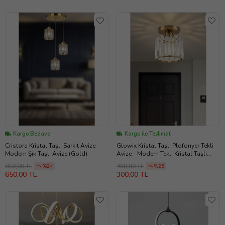
Kargo Bedava
Kargo ile Teslimat
Cristora Kristal Taşlı Sarkıt Avize -
Glowix Kristal Taşlı Plofonyer Tekli
Modern Şık Taşlı Avize (Gold)
Avize - Modern Tekli Kristal Taşlı
Avize (Eskitme Altın)
850,00 TL
400,00 TL
%24
%25
650,00 TL
300,00 TL