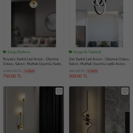
Kargo Bedava
Kargo ile Teslimat
Royalis Sarkıt Led Avize - Oturma
Zen Sarkıt Led Avize - Oturma Odası,
Odası, Salon, Mutfak Uyumlu Sarkıt
Salon, Mutfak Uyumlu Ledli Avize
Led Avize (Gold)
(Siyah)
1.000,00 TL
400,00 TL
%25
%25
750,00 TL
300,00 TL