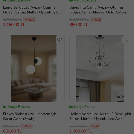
Kargo Bedava
Kargo Bedava
Lumo Sarkıt Led Avize - Oturma
Barex 4'lü Camlı Avize – Oturma
Odası, Salon, Mutfak Uyumlu Şık
Odası, Yemek Masası Üstü, Salon
Avize (Gold)
Uyumlu Avize (Siyah)
1.700,00 TL
1.000,00 TL
%15
%15
1.450,00 TL
850,00 TL
Kargo Bedava
Kargo Bedava
Flowa Sarkıt Avize – Modern Şık
Helix Modern Led Avize - 3 Renk Işıklı
Sarkıt Avize (Siyah)
Salon, Mutfak, Uyumlu Led Avize
(Krom)
850,00 TL
1.100,00 TL
%24
%9
650,00 TL
1.000,00 TL