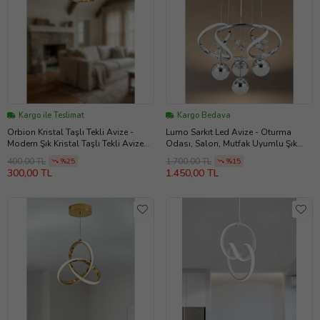
Kargo ile Teslimat
Kargo Bedava
Orbion Kristal Taşlı Tekli Avize -
Lumo Sarkıt Led Avize - Oturma
Modern Şık Kristal Taşlı Tekli Avize
Odası, Salon, Mutfak Uyumlu Şık
(Eskitme Altın)
Avize (Krom)
400,00 TL
1.700,00 TL
%25
%15
300,00 TL
1.450,00 TL