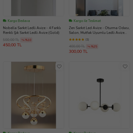
Kargo Bedava
Kargo ile Teslimat
Nobella Sarkıt Ledli Avize - 4 Farklı
Zen Sarkıt Led Avize - Oturma Odası,
Renkli Şık Sarkıt Ledli Avize (Gold)
Salon, Mutfak Uyumlu Ledli Avize
(Beyaz)
(1)
500,00 TL
%10
450,00 TL
400,00 TL
%25
300,00 TL