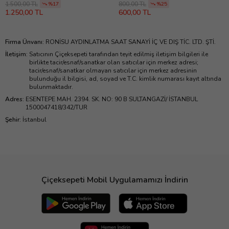
1.500,00 TL
800,00 TL
%17
%25
1.250,00 TL
600,00 TL
Firma Ünvanı
:
RONİSU AYDINLATMA SAAT SANAYİ İÇ VE DIŞ TİC. LTD. ŞTİ.
İletişim
:
Satıcının Çiçeksepeti tarafından teyit edilmiş iletişim bilgileri ile
birlikte tacir/esnaf/sanatkar olan satıcılar için merkez adresi;
tacir/esnaf/sanatkar olmayan satıcılar için merkez adresinin
bulunduğu il bilgisi, ad, soyad ve T.C. kimlik numarası kayıt altında
bulunmaktadır.
Adres
:
ESENTEPE MAH. 2394. SK. NO: 90 B SULTANGAZİ/ İSTANBUL
1500047418/342/TUR
Şehir
:
İstanbul
Çiçeksepeti Mobil Uygulamamızı İndirin