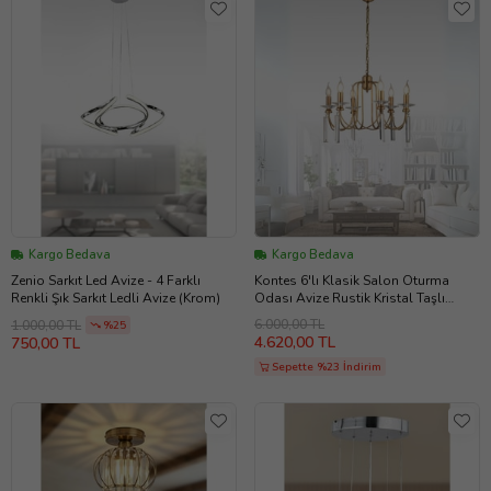
Kargo Bedava
Kargo Bedava
Zenio Sarkıt Led Avize - 4 Farklı
Kontes 6'lı Klasik Salon Oturma
Renkli Şık Sarkıt Ledli Avize (Krom)
Odası Avize Rustik Kristal Taşlı
Avize (Eskitme Altın)
6.000,00 TL
1.000,00 TL
%25
4.620,00 TL
750,00 TL
Sepette %23 İndirim