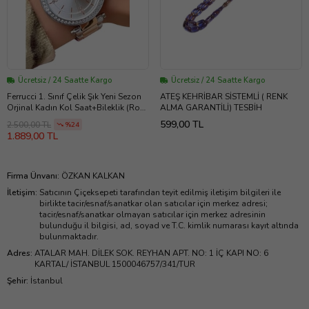
Ücretsiz / 24 Saatte Kargo
Ücretsiz / 24 Saatte Kargo
Ferrucci 1. Sınıf Çelik Şık Yeni Sezon
ATEŞ KEHRİBAR SİSTEMLİ ( RENK
Orjinal Kadın Kol Saat+Bileklik (Rose
ALMA GARANTİLİ) TESBİH
- Gümüş)
599,00 TL
2.500,00 TL
%24
1.889,00 TL
Firma Ünvanı
:
ÖZKAN KALKAN
İletişim
:
Satıcının Çiçeksepeti tarafından teyit edilmiş iletişim bilgileri ile
birlikte tacir/esnaf/sanatkar olan satıcılar için merkez adresi;
tacir/esnaf/sanatkar olmayan satıcılar için merkez adresinin
bulunduğu il bilgisi, ad, soyad ve T.C. kimlik numarası kayıt altında
bulunmaktadır.
Adres
:
ATALAR MAH. DİLEK SOK. REYHAN APT. NO: 1 İÇ KAPI NO: 6
KARTAL/ İSTANBUL 1500046757/341/TUR
Şehir
:
İstanbul