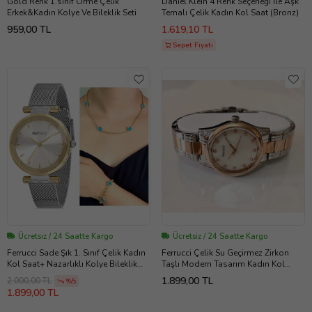
Gold Renk 1.sınıf Örme Çelik
Daniel Klein 4 Renk Seçeneği İle Aşk
Erkek&Kadın Kolye Ve Bileklik Seti
Temalı Çelik Kadın Kol Saat (Bronz)
959,00 TL
1.619,10 TL
Sepet Fiyatı
Ücretsiz / 24 Saatte Kargo
Ücretsiz / 24 Saatte Kargo
Ferrucci Sade Şık 1. Sınıf Çelik Kadın
Ferrucci Çelik Su Geçirmez Zirkon
Kol Saat+ Nazarlıklı Kolye Bileklik
Taşlı Modern Tasarım Kadın Kol
Set (Gümüş - Altın)
Saati+Bileklik (Rose - Gümüş)
1.899,00 TL
2.000,00 TL
%5
1.899,00 TL