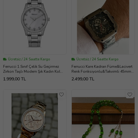
Ücretsiz / 24 Saatte Kargo
Ücretsiz / 24 Saatte Kargo
Ferrucci 1.Sınıf Çelik Su Geçirmez
Ferrucci Kare Kadran Füme&Lacivert
Zirkon Taşlı Modern Şık Kadın Kol
Renk Fonksiyonlu&Takvimli 45mm
Saat (Gümüş)
Kasa Çap Erkek Kol Saati (Koyu
1.999,00 TL
2.499,00 TL
Füme)