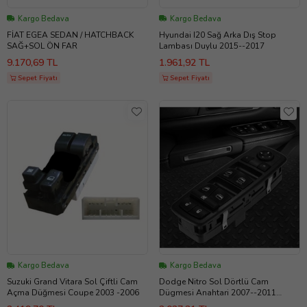
Kargo Bedava
Kargo Bedava
FİAT EGEA SEDAN / HATCHBACK
Hyundai I20 Sağ Arka Dış Stop
SAĞ+SOL ÖN FAR
Lambası Duylu 2015--2017
9.170,69 TL
1.961,92 TL
Sepet Fiyatı
Sepet Fiyatı
Kargo Bedava
Kargo Bedava
Suzuki Grand Vitara Sol Çiftli Cam
Dodge Nitro Sol Dörtlü Cam
Açma Düğmesi Coupe 2003 -2006
Dügmesi Anahtari 2007--2011
419874836