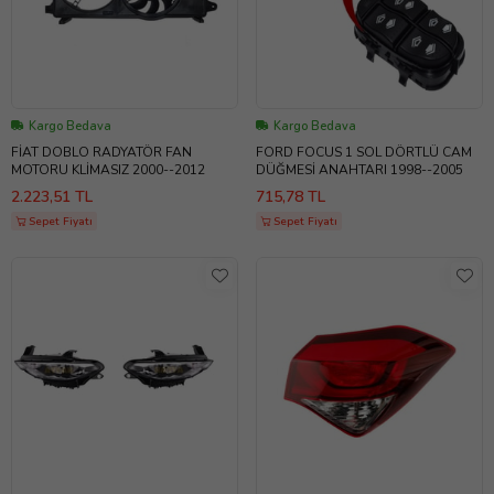
Kargo Bedava
Kargo Bedava
FİAT DOBLO RADYATÖR FAN
FORD FOCUS 1 SOL DÖRTLÜ CAM
MOTORU KLİMASIZ 2000--2012
DÜĞMESİ ANAHTARI 1998--2005
2.223,51 TL
715,78 TL
Sepet Fiyatı
Sepet Fiyatı