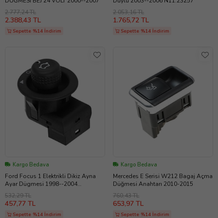
DÜĞMESİ BEJ 24 VOLT 2000--2007
Duylu 2003--2006 N11.23257
2.777,24 TL
2.053,16 TL
2.388,43 TL
1.765,72 TL
Sepette %14 İndirim
Sepette %14 İndirim
Kargo Bedava
Kargo Bedava
Ford Focus 1 Elektrikli Dikiz Ayna
Mercedes E Serisi W212 Bagaj Açma
Ayar Dügmesi 1998--2004
Düğmesi Anahtarı 2010-2015
451278310
532,29 TL
760,43 TL
457,77 TL
653,97 TL
Sepette %14 İndirim
Sepette %14 İndirim