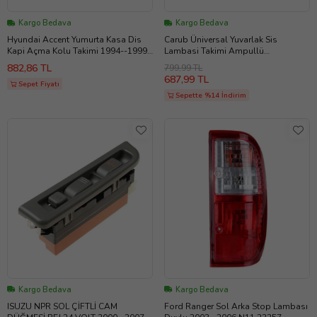
Kargo Bedava
Kargo Bedava
Hyundai Accent Yumurta Kasa Dis
Carub Üniversal Yuvarlak Sis
Kapi Açma Kolu Takimi 1994--1999
Lambasi Takimi Ampullü
500755355
557869960
882,86 TL
799,99 TL
687,99 TL
Sepet Fiyatı
Sepette %14 İndirim
Kargo Bedava
Kargo Bedava
ISUZU NPR SOL ÇİFTLİ CAM
Ford Ranger Sol Arka Stop Lambası