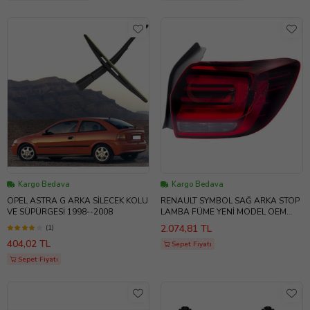
Kargo Bedava
Kargo Bedava
OPEL ASTRA G ARKA SİLECEK KOLU
RENAULT SYMBOL SAĞ ARKA STOP
VE SÜPÜRGESİ 1998--2008
LAMBA FÜME YENİ MODEL OEM
ÜRÜNDÜR
2.074,81 TL
(1)
404,02 TL
Sepet Fiyatı
Sepet Fiyatı