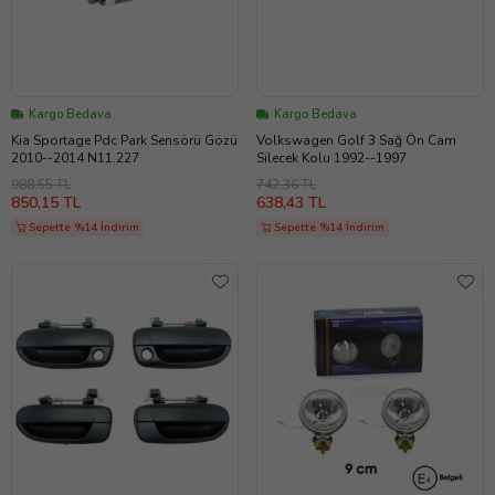
Kargo Bedava
Kargo Bedava
Kia Sportage Pdc Park Sensörü Gözü
Volkswagen Golf 3 Sağ Ön Cam
2010--2014 N11.227
Silecek Kolu 1992--1997
988,55 TL
742,36 TL
850,15 TL
638,43 TL
Sepette %14 İndirim
Sepette %14 İndirim