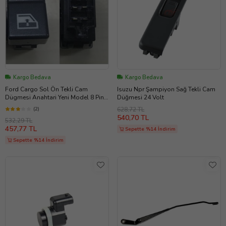
Kargo Bedava
Kargo Bedava
Ford Cargo Sol Ön Tekli Cam
Isuzu Npr Şampiyon Sağ Tekli Cam
Dügmesi Anahtari Yeni Model 8 Pin
Düğmesi 24 Volt
451263179
(2)
628,72 TL
540,70 TL
532,29 TL
457,77 TL
Sepette %14 İndirim
Sepette %14 İndirim