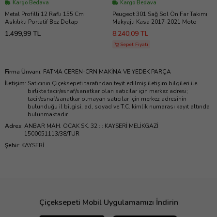
Kargo Bedava
Kargo Bedava
Metal Profilli 12 Raflı 155 Cm
Peugeot 301 Sağ Sol Ön Far Takımı
Askılıklı Portatif Bez Dolap
Makyajlı Kasa 2017-2021 Moto
1.499,99 TL
8.240,09 TL
Sepet Fiyatı
Firma Ünvanı
:
FATMA CEREN-CRN MAKİNA VE YEDEK PARÇA
İletişim
:
Satıcının Çiçeksepeti tarafından teyit edilmiş iletişim bilgileri ile
birlikte tacir/esnaf/sanatkar olan satıcılar için merkez adresi;
tacir/esnaf/sanatkar olmayan satıcılar için merkez adresinin
bulunduğu il bilgisi, ad, soyad ve T.C. kimlik numarası kayıt altında
bulunmaktadır.
Adres
:
ANBAR MAH. OCAK SK. 32 : : KAYSERİ MELİKGAZİ
1500051113/38/TUR
Şehir
:
KAYSERİ
Çiçeksepeti Mobil Uygulamamızı İndirin