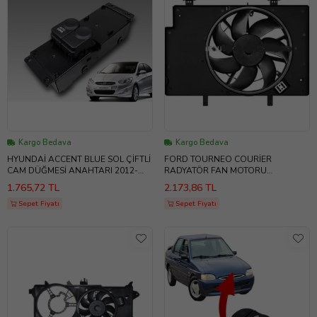
Kargo Bedava
Kargo Bedava
HYUNDAİ ACCENT BLUE SOL ÇİFTLİ
FORD TOURNEO COURİER
CAM DÜĞMESİ ANAHTARI 2012-
RADYATÖR FAN MOTORU
-2014
DAVLUMBAZLI 2014--2018 KLİMALI
1.765,72 TL
2.173,86 TL
Sepet Fiyatı
Sepet Fiyatı