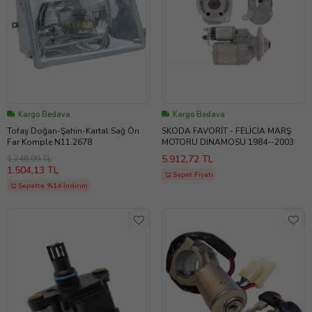
Kargo Bedava
Kargo Bedava
Tofaş Doğan-Şahin-Kartal Sağ Ön
SKODA FAVORİT - FELİCİA MARŞ
Far Komple N11.2678
MOTORU DİNAMOSU 1984--2003
5.912,72 TL
1.748,99 TL
1.504,13 TL
Sepet Fiyatı
Sepette %14 İndirim