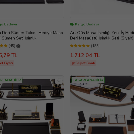
go Bedava
Kargo Bedava
a Deri Sümen Takımı Hediye Masa
Art Ofis Masa İsimliği Yeni İş Hed
ği Sümen Seti İsimlik
Deri Masaüstü İsimlik Seti (Siyah)
(45)
(188)
5,79 TL
1.712,04 TL
t Fiyatı
Sepet Fiyatı
RLANABİLİR
TASARLANABİLİR