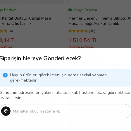
go Bedava
Kargo Bedava
Kartal Biblolu Kristal Masa
Mermer Desenli Themis Biblolu 
i Vina Ofis İsimlik
Masa İsimliği Avukat İsimlik
(4)
(16)
3,44 TL
1.510,54 TL
t Fiyatı
Sepet Fiyatı
Siparişin Nereye Gönderilecek?
RLANABİLİR
TASARLANABİLİR
Uygun ürünleri görebilmen için adres seçimi yapman
gerekmektedir.
Gönderim adresine en yakın mahalle, okul, hastane, plaza gibi noktalar
aratabilirsin.