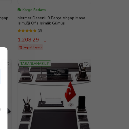
Kargo Bedava
Ahşap
Mermer Desenli 9 Parça Ahşap Masa
İsimliği Ofis İsimlik Gümüş
(3)
1.208,29 TL
Sepet Fiyatı
TASARLANABİLİR
ı