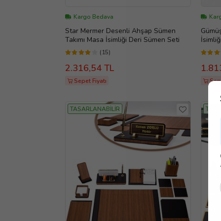
Kargo Bedava
Kar
Star Mermer Desenli Ahşap Sümen
Gümüş 
Takımı Masa İsimliği Deri Sümen Seti
İsimliğ
(15)
2.316,54 TL
1.81
Sepet Fiyatı
Sepe
TASARLANABİLİR
TASA