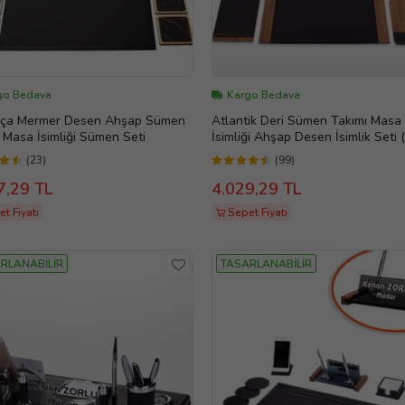
go Bedava
Kargo Bedava
rça Mermer Desen Ahşap Sümen
Atlantik Deri Sümen Takımı Masa
 Masa İsimliği Sümen Seti
İsimliği Ahşap Desen İsimlik Seti 
(23)
(99)
7,29 TL
4.029,29 TL
t Fiyatı
Sepet Fiyatı
RLANABİLİR
TASARLANABİLİR