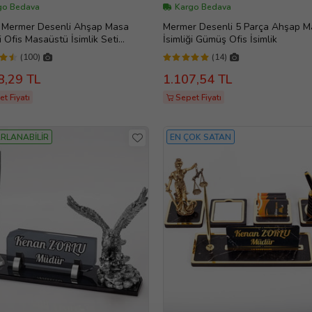
go Bedava
Kargo Bedava
n Mermer Desenli Ahşap Masa
Mermer Desenli 5 Parça Ahşap M
ği Ofis Masaüstü İsimlik Seti
İsimliği Gümüş Ofis İsimlik
e
(100)
(14)
8,29 TL
1.107,54 TL
t Fiyatı
Sepet Fiyatı
RLANABİLİR
EN ÇOK SATAN