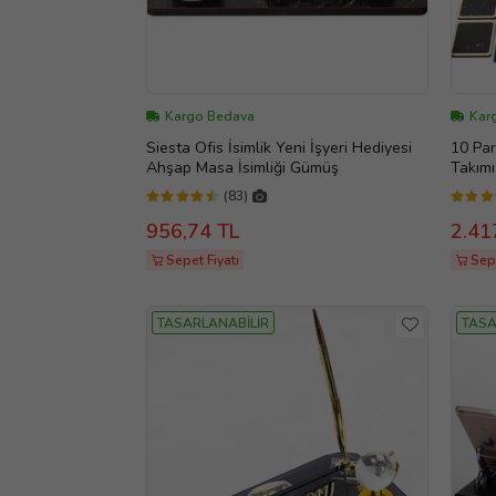
Kargo Bedava
Kar
Siesta Ofis İsimlik Yeni İşyeri Hediyesi
10 Pa
Ahşap Masa İsimliği Gümüş
Takımı
(83)
956,74 TL
2.41
Sepet Fiyatı
Sepe
TASARLANABİLİR
TASA