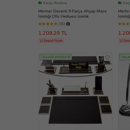
Kargo Bedava
Kar
Mermer Desenli 9 Parça Ahşap Masa
Merli
İsimliği Ofis Hediyesi İsimlik
İsimli
Hediy
(15)
1.208,29 TL
1.20
Sepet Fiyatı
Sepe
TASARLANABİLİR
TASA