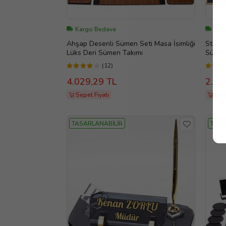
Kargo Bedava
Kar
Ahşap Desenli Sümen Seti Masa İsimliği
Star B
Lüks Deri Sümen Takımı
Sümen
İsimliğ
(12)
4.029,29 TL
2.51
Sepet Fiyatı
Sepe
TASARLANABİLİR
TASA