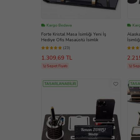
Kargo Bedava
Kar
Forte Kristal Masa İsimliği Yeni İş
Alask
Hediye Ofis Masaüstü İsimlik
İsimli
(23)
1.309,69 TL
2.21
Sepet Fiyatı
Sepe
TASARLANABİLİR
TASA