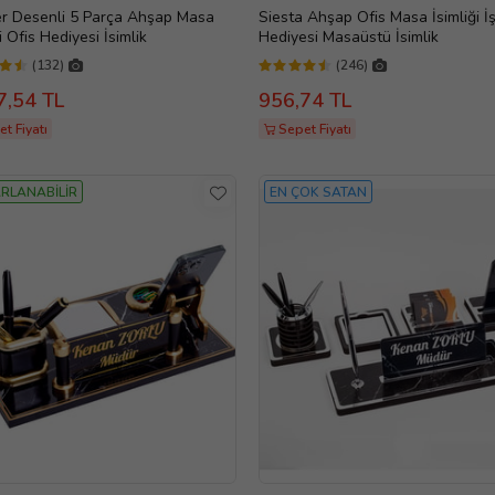
r Desenli 5 Parça Ahşap Masa
Siesta Ahşap Ofis Masa İsimliği İş
i Ofis Hediyesi İsimlik
Hediyesi Masaüstü İsimlik
(132)
(246)
7,54 TL
956,74 TL
t Fiyatı
Sepet Fiyatı
RLANABİLİR
EN ÇOK SATAN