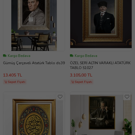
Kargo Bedava
Kargo Bedava
Gümüş Çerçeveli Atatürk Tablo ds39
ÖZEL SERİ ALTIN VARAKLI ATATÜRK
TABLO S1027
13.405 TL
3.105,00 TL
Sepet Fiyatı
Sepet Fiyatı