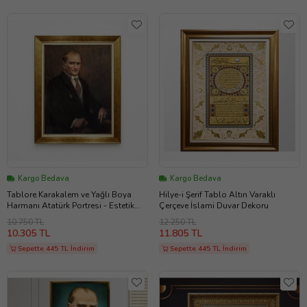
Kargo Bedava
Kargo Bedava
Tablore Karakalem ve Yağlı Boya
Hilye-i Şerif Tablo Altın Varaklı
Harmanı Atatürk Portresi - Estetik
Çerçeve İslami Duvar Dekoru
Gold Çerçeve Tablo
10.750 TL
12.250 TL
10.305 TL
11.805 TL
Sepette 445 TL İndirim
Sepette 445 TL İndirim