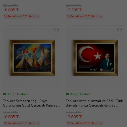
Salon Duvar Tablosu
Tablo Ofis Duvar Dekorasyonu
11.250 TL
12.750 TL
10.805 TL
12.305 TL
Sepette 445 TL İndirim
Sepette 445 TL İndirim
Kargo Bedava
Kargo Bedava
Tablore Semazen Yağlı Boya
Tablore Atatürk İmzalı Ve Sözlü Türk
Görünümlü Gold Çerçeveli Kanvas
Bayrağı Fonlu Çerçeveli Kanvas
Tablo
Tablo
11.250 TL
13.250 TL
10.805 TL
12.805 TL
Sepette 445 TL İndirim
Sepette 445 TL İndirim