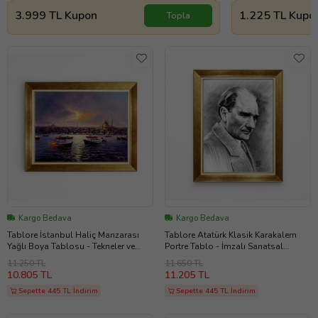
3.999 TL Kupon
1.225 TL Kupo
Topla
Kargo Bedava
Kargo Bedava
Tablore İstanbul Haliç Manzarası
Tablore Atatürk Klasik Karakalem
Yağlı Boya Tablosu - Tekneler ve
Portre Tablo - İmzalı Sanatsal
Camiler, Altın Çerçeve
Çalışma Altın Varaklı Çerçeve
11.250 TL
11.650 TL
10.805 TL
11.205 TL
Sepette 445 TL İndirim
Sepette 445 TL İndirim