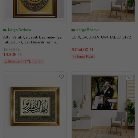
Kargo Bedava
Kargo Bedava
Altın Varak Çerçeveli Besmele-i Şerif
ÇERÇEVELİ ATATÜRK TABLO S172
Tablosu - Çiçek Desenli Tezhip
Sanatı
6.054,00 TL
13.750 TL
13.305 TL
Sepet Fiyatı
Sepette 445 TL İndirim