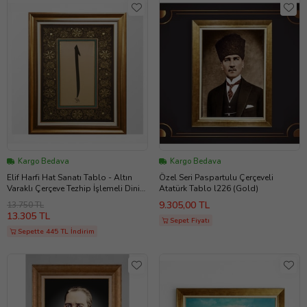
Kargo Bedava
Kargo Bedava
Elif Harfi Hat Sanatı Tablo - Altın
Özel Seri Paspartulu Çerçeveli
Varaklı Çerçeve Tezhip İşlemeli Dini
Atatürk Tablo l226 (Gold)
Dekorasyon
9.305,00 TL
13.750 TL
13.305 TL
Sepet Fiyatı
Sepette 445 TL İndirim