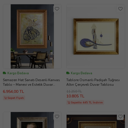
Kargo Bedava
Kargo Bedava
Semazen Hat Sanatı Desenli Kanvas
Tablore Osmanlı Padişah Tuğrası
Tablo – Manevi ve Estetik Duvar
Altın Çerçeveli Duvar Tablosu
Dekoru
6.954,00 TL
11.250 TL
10.805 TL
Sepet Fiyatı
Sepette 445 TL İndirim