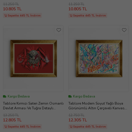
Modern Salon Duvar Tablosu
Tablosu
11.250 TL
11.250 TL
10.805 TL
10.805 TL
Sepette 445 TL İndirim
Sepette 445 TL İndirim
Kargo Bedava
Kargo Bedava
Tablore Kırmızı Saten Zemin Osmanlı
Tablore Modern Soyut Yağlı Boya
Devlet Arması Ve Tuğra Detaylı
Görünümlü Altın Çerçeveli Kanvas
Çerçeveli Ofis Tablosu
Tablo Salon Oturma Odası Duvar
13.250 TL
12.750 TL
Dekorasyonu
12.805 TL
12.305 TL
Sepette 445 TL İndirim
Sepette 445 TL İndirim