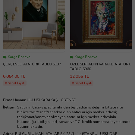
Kargo Bedava
Kargo Bedava
ÇERÇEVELİ ATATÜRK TABLO S137
ÖZEL SERİ ALTIN VARAKLI ATATÜRK
TABLO S960
6.054,00 TL
12.055 TL
Sepet Fiyatı
Sepet Fiyatı
Firma Ünvanı
:
HULUSİ KARAKAŞ - GIYENSE
İletişim
:
Satıcının Çiçeksepeti tarafından teyit edilmiş iletişim bilgileri ile
birlikte tacir/esnaf/sanatkar olan satıcılar için merkez adresi;
tacir/esnaf/sanatkar olmayan satıcılar için merkez adresinin
bulunduğu il bilgisi, ad, soyad ve T.C. kimlik numarası kayıt altında
bulunmaktadır.
Adres
:
BULGURLU MAH. ATALAR SK. 23 /1 : 1 : İSTANBUL ÜSKÜDAR