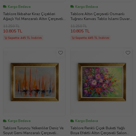
Kargo Bedava
Kargo Bedava
Tablore İlkbahar Kiraz Çiçekleri
Tablore Altın Çerçeveli Osmanlı
Ağaçlı Yol Manzaralı Altın Çerçeveli
Tuğrası Kanvas Tablo İslami Duvar
Salon Tablosu
Sanatı Hat Yazılı Ofis Ev Hediyesi
11.250 TL
11.250 TL
10.805 TL
10.805 TL
Sepette 445 TL İndirim
Sepette 445 TL İndirim
Kargo Bedava
Kargo Bedava
Tablore Turuncu Yelkenliler Deniz Ve
Tablore Renkli Çiçek Buketi Yağlı
Soyut Gemi Manzaralı Çerçeveli
Boya Efektli Altın Çerçeveli Salon