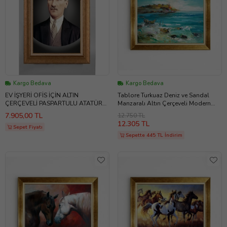
Kargo Bedava
Kargo Bedava
EV İŞYERİ OFİS İÇİN ALTIN
Tablore Turkuaz Deniz ve Sandal
ÇERÇEVELİ PASPARTULU ATATÜRK
Manzaralı Altın Çerçeveli Modern
TABLO S689
Yatak Odası Salon Tablosu
7.905,00 TL
12.750 TL
12.305 TL
Sepet Fiyatı
Sepette 445 TL İndirim