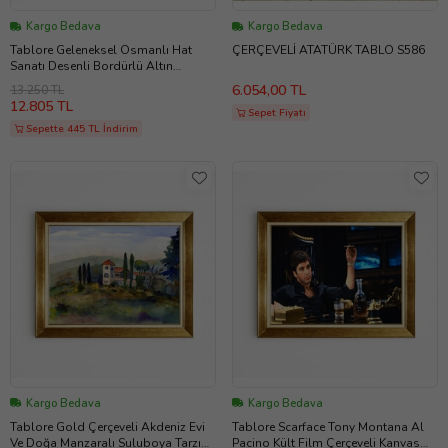
Kargo Bedava
Kargo Bedava
Tablore Geleneksel Osmanlı Hat
ÇERÇEVELİ ATATÜRK TABLO S586
Sanatı Desenli Bordürlü Altın
Çerçeveli Dini Kanvas Tablo
6.054,00 TL
13.250 TL
12.805 TL
Sepet Fiyatı
Sepette 445 TL İndirim
Kargo Bedava
Kargo Bedava
Tablore Gold Çerçeveli Akdeniz Evi
Tablore Scarface Tony Montana Al
Ve Doğa Manzaralı Suluboya Tarzı
Pacino Kült Film Çerçeveli Kanvas