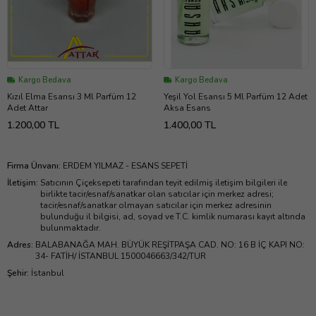
Kargo Bedava
Kargo Bedava
Kızıl Elma Esansı 3 Ml Parfüm 12
Yeşil Yol Esansı 5 Ml Parfüm 12 Adet
Adet Attar
Aksa Esans
1.200,00 TL
1.400,00 TL
Firma Ünvanı
:
ERDEM YILMAZ - ESANS SEPETİ
İletişim
:
Satıcının Çiçeksepeti tarafından teyit edilmiş iletişim bilgileri ile
birlikte tacir/esnaf/sanatkar olan satıcılar için merkez adresi;
tacir/esnaf/sanatkar olmayan satıcılar için merkez adresinin
bulunduğu il bilgisi, ad, soyad ve T.C. kimlik numarası kayıt altında
bulunmaktadır.
Adres
:
BALABANAĞA MAH. BÜYÜK REŞİTPAŞA CAD. NO: 16 B İÇ KAPI NO:
34- FATİH/ İSTANBUL 1500046663/342/TUR
Şehir
:
İstanbul