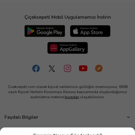
Çiçeksepeti Mobil Uygulamamızı İndirin
Ciceksepeti.com olarak kişisel verilerinizin gizliliğini önemsiyoruz. 6698
sayılı Kişisel Verilerin Korunması Kanunu kapsamında oluşturduğumuz
aydınlatma metnine
buradan
ulaşabilirsiniz.
Faydalı Bilgiler
Çiçek Bakımı
Kurumsal