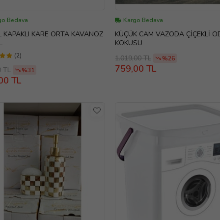
go Bedava
Kargo Bedava
 KAPAKLI KARE ORTA KAVANOZ
KÜÇÜK CAM VAZODA ÇİÇEKLİ O
L
KOKUSU
(2)
1.019,00 TL
%26
759,00 TL
0 TL
%31
00 TL