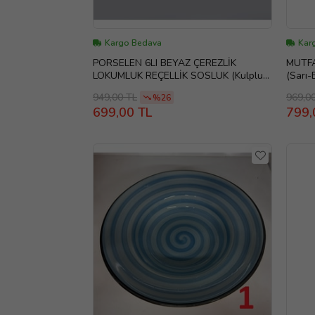
Kargo Bedava
Kar
PORSELEN 6LI BEYAZ ÇEREZLİK
MUTFA
LOKUMLUK REÇELLİK SOSLUK (Kulplu
(Sarı-
oval ) KÜÇÜK
949,00 TL
969,0
%26
699,00 TL
799,