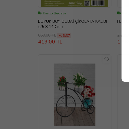
Kargo Bedava
Kar
BÜYÜK BOY DUBAİ ÇİKOLATA KALIBI
FERFO
(25 X 14 Cm )
669,00 TL
2.239,
%37
419,00 TL
1.98