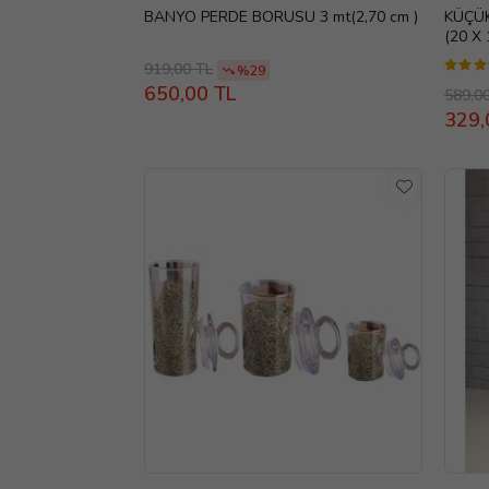
BANYO PERDE BORUSU 3 mt(2,70 cm )
KÜÇÜK
(20 X 
919,00 TL
%29
650,00 TL
589,0
329,