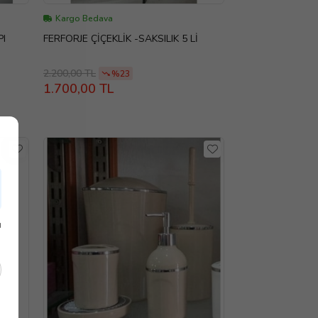
Kargo Bedava
PI
FERFORJE ÇİÇEKLİK -SAKSILIK 5 Lİ
2.200,00 TL
%23
1.700,00 TL
ı