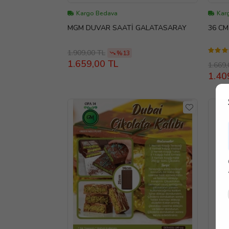
Kargo Bedava
Kar
MGM DUVAR SAATİ GALATASARAY
36 CM
1.909,00 TL
%13
1.659,00 TL
1.669,
1.40