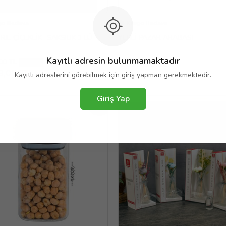
go Bedava
Kargo Bedava
RJE ÇİÇEKLİK -SAKSILIK 3 LÜ
YERLİ PAZAR ARABASI
Kayıtlı adresin bulunmamaktadır
00 TL
1.299,00 TL
%11
9,00 TL
Kayıtlı adreslerini görebilmek için giriş yapman gerekmektedir.
Giriş Yap