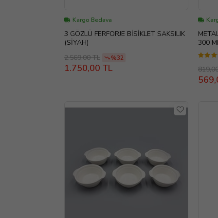
Kargo Bedava
Kar
3 GÖZLÜ FERFORJE BİSİKLET SAKSILIK
METAL
(SİYAH)
300 M
2.569,00 TL
%32
1.750,00 TL
819,0
569,