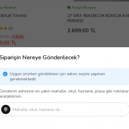
go Bedava
Kargo Bedava
 BALIK TAVASI
27 SIRA 90X180 CM BONCUK KA
PERDESİ
(1)
2.699,00 TL
00 TL
%16
9,00 TL
Siparişin Nereye Gönderilecek?
Uygun ürünleri görebilmen için adres seçimi yapman
gerekmektedir.
Gönderim adresine en yakın mahalle, okul, hastane, plaza gibi noktalar
aratabilirsin.