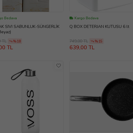
go Bedava
Kargo Bedava
K SIVI SABUNLUK-SÜNGERLİK
Q BOX DETERJAN KUTUSU 6 lt
Beyaz)
0 TL
749,00 TL
%18
%15
00 TL
639,00 TL