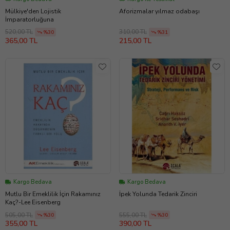
Mülkiye'den Lojistik
Aforizmalar yılmaz odabaşı
İmparatorluğuna
520,00 TL
310,00 TL
%30
%31
365,00 TL
215,00 TL
Kargo Bedava
Kargo Bedava
Mutlu Bir Emeklilik İçin Rakamınız
İpek Yolunda Tedarik Zinciri
Kaç?-Lee Eisenberg
505,00 TL
555,00 TL
%30
%30
355,00 TL
390,00 TL