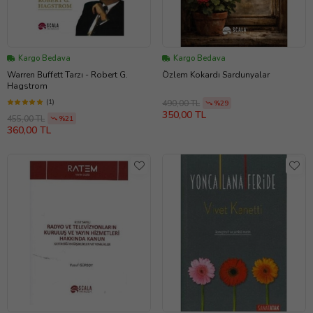
Kargo Bedava
Kargo Bedava
Warren Buffett Tarzı - Robert G.
Özlem Kokardı Sardunyalar
Hagstrom
(1)
490,00 TL
%29
350,00 TL
455,00 TL
%21
360,00 TL