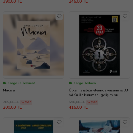
390,00 TL
245,00 TL
Kargo ile Teslimat
Kargo Bedava
Macera
Ülkemiz işletmelerinde yaşanmış 33
VAKA ile kurumsal gelişim bu
kitapta CANLI KİTAP uygulaması
285,00 TL
590,00 TL
%30
%30
kullanılmıştır - DR. AYHAN ARTAR
200,00 TL
415,00 TL