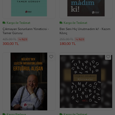
Kargo ile Teslimat
Kargo ile Teslimat
Çıkmayan Sorunların Yöneticisi -
Ben Seni Hiç Unutmadım ki! - Kazım
Tamer Gürsoy
Kılınç
425,00 TL
255,00 TL
%29
%29
300,00 TL
180,00 TL
Kargo Bedava
Kargo ile Teslimat