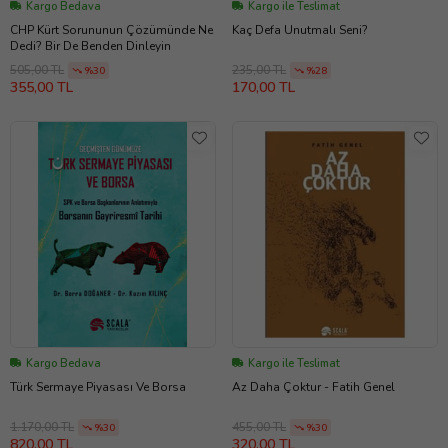
Kargo Bedava
Kargo ile Teslimat
CHP Kürt Sorununun Çözümünde Ne
Kaç Defa Unutmalı Seni?
Dedi? Bir De Benden Dinleyin
505,00 TL
235,00 TL
%30
%28
355,00 TL
170,00 TL
Kargo Bedava
Kargo ile Teslimat
Türk Sermaye Piyasası Ve Borsa
Az Daha Çoktur - Fatih Genel
1.170,00 TL
455,00 TL
%30
%30
820,00 TL
320,00 TL