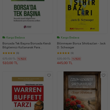
Kargo Bedava
Kargo Bedava
Borsada Tek Başına Borsada Kendi
Bilinmeyen Borsa Sihirbazları - Jack
Bilgilerinizi Kullanarak Para
D. Schwager
Kazanma Yolları - Peter Lynch
(1)
(1)
675,00 TL
635,00 TL
%24
%30
510,00 TL
445,00 TL