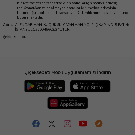
birlikte tacir/esnaf/sanatkar olan satıcılar için merkez adresi;
tacir/esnaf/sanatkar olmayan satıcılar için merkez adresinin
bulunduğu il bilgisi, ad, soyad ve T.C. kimlik numarası kayıt altında
bulunmaktadır.
Adres
:
ALEMDAR MAH. KÜÇÜK SK. CİVAN HAN NO: 6 İÇ KAPI NO: 5 FATİH/
İSTANBUL 1500046663/342/TUR
Şehir
:
İstanbul
Çiçeksepeti Mobil Uygulamamızı İndirin