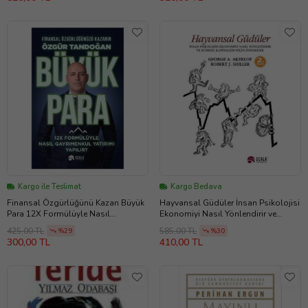
Kargo ile Teslimat
Kargo Bedava
Finansal Özgürlüğünü Kazan Büyük
Hayvansal Güdüler İnsan Psikolojisi
Para 12X Formülüyle Nasıl
Ekonomiyi Nasıl Yönlendirir ve
Gayrimenkul Yatırımı Yapılır? - Özgür
Küresel Kapitalizm İçin Niçin
425,00 TL
585,00 TL
%29
%30
Tandoğan
Önemlidir - Robert J. Shiller, George
300,00 TL
410,00 TL
A. Akerlof