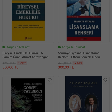
Kargo ile Teslimat
Kargo ile Teslimat
Bireysel Emeklilik Hukuku - A.
Sermaye Piyasası Lisanslama
Samim Ünan, Ahmet Karayazgan
Rehberi - Ethem Sancak, Nadir
Eroğlu
425,00 TL
425,00 TL
%29
%29
300,00 TL
300,00 TL