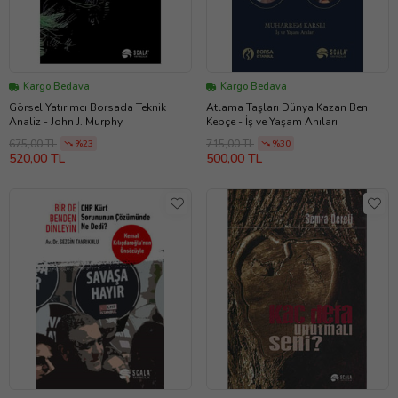
Kargo Bedava
Kargo Bedava
Görsel Yatırımcı Borsada Teknik
Atlama Taşları Dünya Kazan Ben
Analiz - John J. Murphy
Kepçe - İş ve Yaşam Anıları
675,00 TL
715,00 TL
%23
%30
520,00 TL
500,00 TL