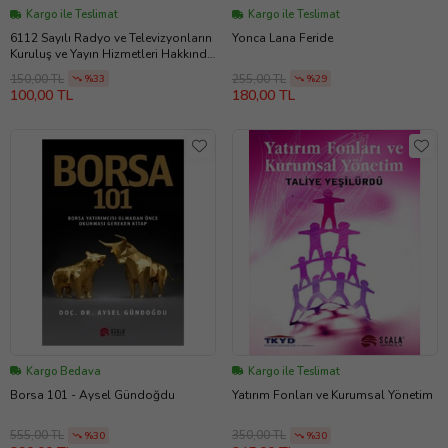
Kargo ile Teslimat
Kargo ile Teslimat
6112 Sayılı Radyo ve Televizyonların
Yonca Lana Feride
Kuruluş ve Yayın Hizmetleri Hakkında
Kanun - Yusuf Gürsoy
150,00 TL
255,00 TL
%33
%29
100,00 TL
180,00 TL
Kargo Bedava
Kargo ile Teslimat
Borsa 101 - Aysel Gündoğdu
Yatırım Fonları ve Kurumsal Yönetim
555,00 TL
350,00 TL
%30
%30