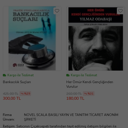
Kargo ile Teslimat
Kargo ile Teslimat
Bankacılık Suçları
Her Ömür Kendi Gençliğinden
Vurulur
425,00 TL
260,00 TL
%29
%31
300,00 TL
180,00 TL
Firma
NOVEL SCALA BASILI YAYIN VE TANITIM TİCARET ANONİM
Ünvanı
:
ŞİRKETİ
İletişim
:
Satıcının Çiçeksepeti tarafından teyit edilmiş iletişim bilgileri ile