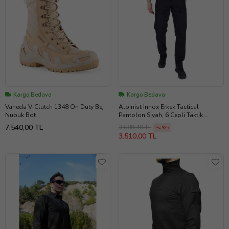
Kargo Bedava
Kargo Bedava
Vaneda V-Clutch 1348 On Duty Bej
Alpinist Innox Erkek Tactical
Nubuk Bot
Pantolon Siyah, 6 Cepli Taktik
Pantolon
7.540,00 TL
3.689,40 TL
%5
3.510,00 TL