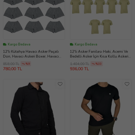
Kargo Bedava
Kargo Bedava
12'li Kütahya Havacı Asker Paçalı
12'li Asker Fanilası Haki, Acemi Ve
Don, Havacı Askeri Boxer, Havacı
Bedelli Asker İçin Kısa Kollu Askeri
Asker İç Çamaşırı
Atlet
858,00 TL
1.404,00 TL
%9
%33
780,00 TL
936,00 TL