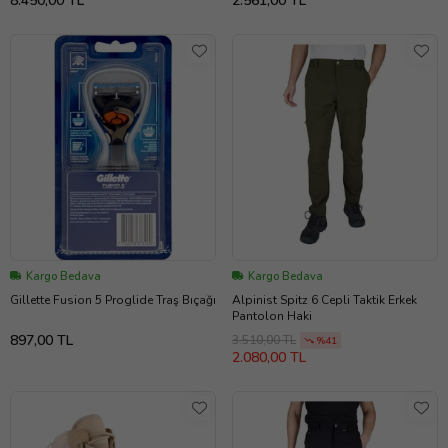
8.450,00 TL
2.561,00 TL
Kargo Bedava
Kargo Bedava
Gillette Fusion 5 Proglide Traş Bıçağı
Alpinist Spitz 6 Cepli Taktik Erkek
Pantolon Haki
897,00 TL
3.510,00 TL
%41
2.080,00 TL