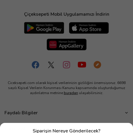
Çiçeksepeti Mobil Uygulamamızı İndirin
Ciceksepeti.com olarak kişisel verilerinizin gizliliğini önemsiyoruz. 6698
sayılı Kişisel Verilerin Korunması Kanunu kapsamında oluşturduğumuz
aydınlatma metnine
buradan
ulaşabilirsiniz.
Faydalı Bilgiler
Çiçek Bakımı
Kurumsal
Siparişin Nereye Gönderilecek?