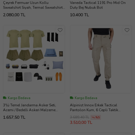
Çeyrek Fermuar Uzun Kollu
Vaneda Tactical 1191 Pro Mid On
Sweatshirt Siyah, Termal Sweatshirt,
Duty Bej Nubuk Bot
Esnek İç Katman Giysisi
2.080,00 TL
10.400 TL
Kargo Bedava
Kargo Bedava
3'lü Temel Jandarma Asker Seti,
Alpinist Innox Erkek Tactical
Acemi / Bedelli Askeri Malzeme
Pantolon Kum, 6 Cepli Taktik
Paketi
Pantolon
1.657,50 TL
3.689,40 TL
%5
3.510,00 TL