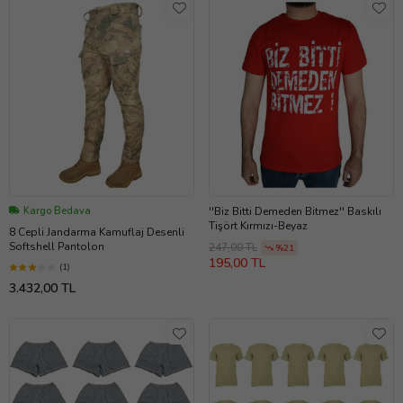
Kargo Bedava
''Biz Bitti Demeden Bitmez'' Baskılı
Tişört Kırmızı-Beyaz
8 Cepli Jandarma Kamuflaj Desenli
Softshell Pantolon
247,00 TL
%21
195,00 TL
(1)
3.432,00 TL