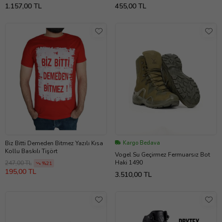
1.157,00 TL
455,00 TL
Biz Bitti Demeden Bitmez Yazılı Kısa
Kargo Bedava
Kollu Baskılı Tişört
Vogel Su Geçirmez Fermuarsız Bot
Haki 1490
247,00 TL
%21
195,00 TL
3.510,00 TL