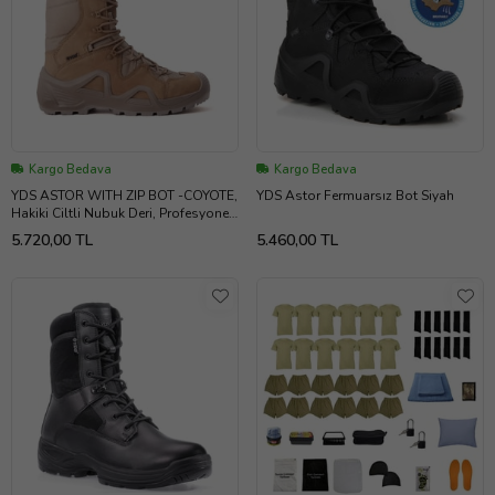
Kargo Bedava
Kargo Bedava
YDS ASTOR WITH ZIP BOT -COYOTE,
YDS Astor Fermuarsız Bot Siyah
Hakiki Ciltli Nubuk Deri, Profesyonel
Fermuarlı Askeri Taktik Bot
5.720,00 TL
5.460,00 TL