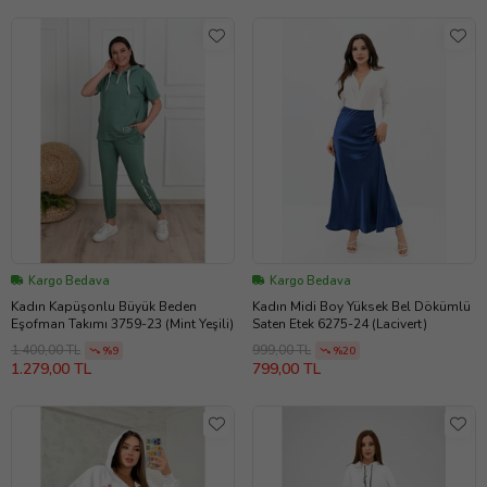
Kargo Bedava
Kargo Bedava
Kadın Kapüşonlu Büyük Beden
Kadın Midi Boy Yüksek Bel Dökümlü
Eşofman Takımı 3759-23 (Mint Yeşili)
Saten Etek 6275-24 (Lacivert)
1.400,00 TL
999,00 TL
%9
%20
1.279,00 TL
799,00 TL