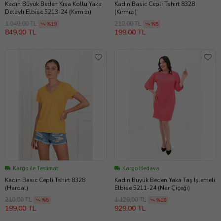
Kadın Büyük Beden Kısa Kollu Yaka
Kadın Basic Cepli Tshirt 8328
Detaylı Elbise 5213-24 (Kırmızı)
(Kırmızı)
1.049,00 TL
210,00 TL
%19
%5
849,00 TL
199,00 TL
Kargo ile Teslimat
Kargo Bedava
Kadın Basic Cepli Tshirt 8328
Kadın Büyük Beden Yaka Taş İşlemeli
(Hardal)
Elbise 5211-24 (Nar Çiçeği)
210,00 TL
1.129,00 TL
%5
%18
199,00 TL
929,00 TL