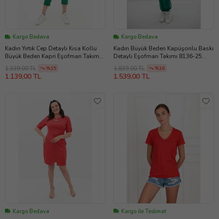
Kargo Bedava
Kargo Bedava
Kadın Yırtık Cep Detaylı Kısa Kollu
Kadın Büyük Beden Kapüşonlu Baskı
Büyük Beden Kapri Eşofman Takım
Detaylı Eşofman Takımı 8136-25
8010-23 (Yeşil)
(Benetton)
1.339,00 TL
1.839,00 TL
%15
%16
1.139,00 TL
1.539,00 TL
Kargo Bedava
Kargo ile Teslimat