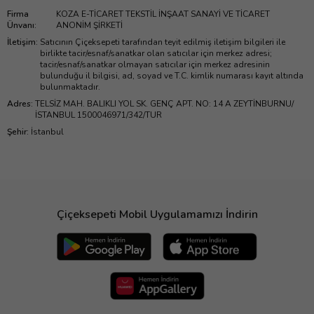
Firma
KOZA E-TİCARET TEKSTİL İNŞAAT SANAYİ VE TİCARET
Ünvanı
:
ANONİM ŞİRKETİ
İletişim
:
Satıcının Çiçeksepeti tarafından teyit edilmiş iletişim bilgileri ile
birlikte tacir/esnaf/sanatkar olan satıcılar için merkez adresi;
tacir/esnaf/sanatkar olmayan satıcılar için merkez adresinin
bulunduğu il bilgisi, ad, soyad ve T.C. kimlik numarası kayıt altında
bulunmaktadır.
Adres
:
TELSİZ MAH. BALIKLI YOL SK. GENÇ APT. NO: 14 A ZEYTİNBURNU/
İSTANBUL 1500046971/342/TUR
Şehir
:
İstanbul
Çiçeksepeti Mobil Uygulamamızı İndirin