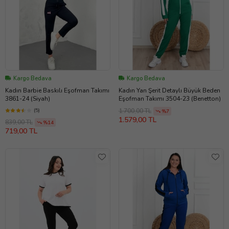
Kargo Bedava
Kargo Bedava
Kadın Barbie Baskılı Eşofman Takımı
Kadın Yan Şerit Detaylı Büyük Beden
3861-24 (Siyah)
Eşofman Takımı 3504-23 (Benetton)
(5)
1.700,00 TL
%7
1.579,00 TL
839,00 TL
%14
719,00 TL