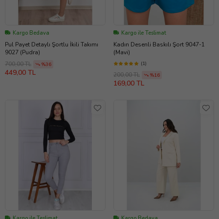
Kargo Bedava
Kargo ile Teslimat
Pul Payet Detaylı Şortlu İkili Takımı
Kadın Desenli Baskılı Şort 9047-1
9027 (Pudra)
(Mavi)
(1)
700,00 TL
%36
449,00 TL
200,00 TL
%16
169,00 TL
Kargo ile Teslimat
Kargo Bedava