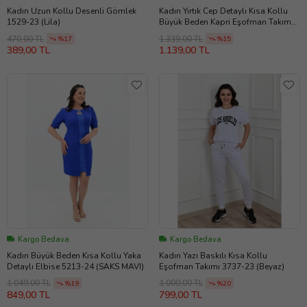
Kadın Uzun Kollu Desenli Gömlek
Kadın Yırtık Cep Detaylı Kısa Kollu
1529-23 (Lila)
Büyük Beden Kapri Eşofman Takım
8010-23 (Bej)
470,00 TL
1.339,00 TL
%17
%15
389,00 TL
1.139,00 TL
Kargo Bedava
Kargo Bedava
Kadın Büyük Beden Kısa Kollu Yaka
Kadın Yazı Baskılı Kısa Kollu
Detaylı Elbise 5213-24 (SAKS MAVI)
Eşofman Takımı 3737-23 (Beyaz)
1.049,00 TL
1.000,00 TL
%19
%20
849,00 TL
799,00 TL