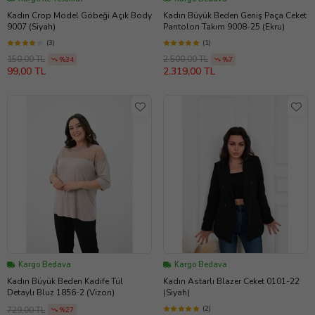
Kadın Crop Model Göbeği Açık Body
Kadın Büyük Beden Geniş Paça Ceket
9007 (Siyah)
Pantolon Takım 9008-25 (Ekru)
(3)
(1)
150,00 TL
2.500,00 TL
%34
%7
99,00 TL
2.319,00 TL
Kargo Bedava
Kargo Bedava
Kadın Büyük Beden Kadife Tül
Kadın Astarlı Blazer Ceket 0101-22
Detaylı Bluz 1856-2 (Vizon)
(Siyah)
(2)
729,00 TL
%27