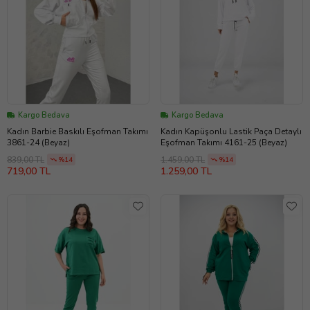
Kargo Bedava
Kargo Bedava
Kadın Barbie Baskılı Eşofman Takımı
Kadın Kapüşonlu Lastik Paça Detaylı
3861-24 (Beyaz)
Eşofman Takımı 4161-25 (Beyaz)
839,00 TL
1.459,00 TL
%14
%14
719,00 TL
1.259,00 TL