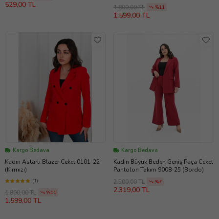
529,00 TL
1.800,00 TL
%11
1.599,00 TL
Kargo Bedava
Kargo Bedava
Kadın Astarlı Blazer Ceket 0101-22
Kadın Büyük Beden Geniş Paça Ceket
(Kırmızı)
Pantolon Takım 9008-25 (Bordo)
(1)
2.500,00 TL
%7
2.319,00 TL
1.800,00 TL
%11
1.599,00 TL