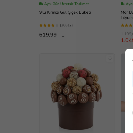
Aynı Gün Ücretsiz Teslimat
Aynı
9'lu Kırmızı Gül Çiçek Buketi
Mor Bu
Lilyum
(36612)
1.199,
619,99 TL
1.04