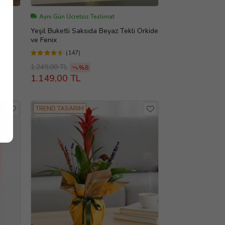
Aynı Gün Ücretsiz Teslimat
Yeşil Buketli Saksıda Beyaz Tekli Orkide
ve Fenix
(147)
1.249,00 TL
%8
1.149,00 TL
TREND TASARIM