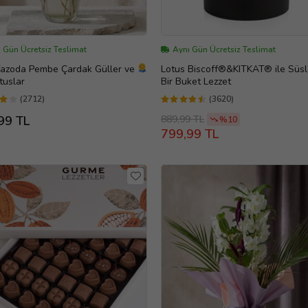
 Gün Ücretsiz Teslimat
Aynı Gün Ücretsiz Teslimat
azoda Pembe Çardak Güller ve
Lotus Biscoff®&KITKAT® ile Süsl
tuslar
Bir Buket Lezzet
(2712)
(3620)
889,99 TL
99 TL
%10
799,99 TL