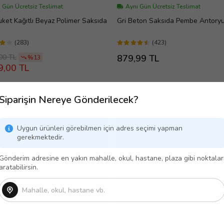
 Gün Ücretsiz Teslimat
Aynı Gün Ücretsiz Teslimat
ket Kağıtlı Beyaz Polimer Saksıda
Gri Beton Saksıda Pembe Antory
(283)
(423)
00 TL
879,99 TL
%13
9,00 TL
Siparişin Nereye Gönderilecek?
TREND TASARIM
Uygun ürünleri görebilmen için adres seçimi yapman
gerekmektedir.
Gönderim adresine en yakın mahalle, okul, hastane, plaza gibi noktalar
aratabilirsin.