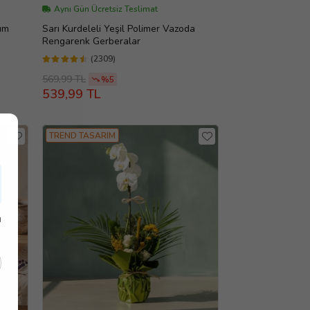
Aynı Gün Ücretsiz Teslimat
um
Sarı Kurdeleli Yeşil Polimer Vazoda
Rengarenk Gerberalar
(2309)
569,99 TL
%5
539,99 TL
TREND TASARIM
ı