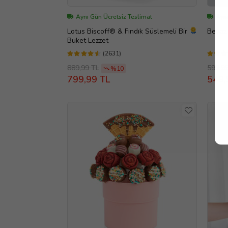
Aynı Gün Ücretsiz Teslimat
Aynı
Lotus Biscoff® & Fındık Süslemeli Bir
Beyaz 
Buket Lezzet
(2631)
889,99 TL
599,9
%10
799,99 TL
549,