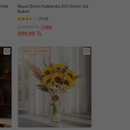
rkide
Beyaz Buket Kağıdında 20'li Kırmızı Gül
Buketi
(2548)
1.099,00 TL
%9
999,99 TL
TREND TASARIM