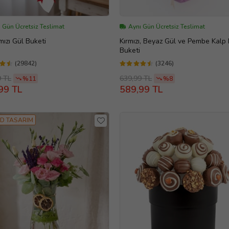
 Gün Ücretsiz Teslimat
Aynı Gün Ücretsiz Teslimat
rmızı Gül Buketi
Kırmızı, Beyaz Gül ve Pembe Kalp
Buketi
(29842)
(3246)
9 TL
639,99 TL
%11
%8
99 TL
589,99 TL
D TASARIM