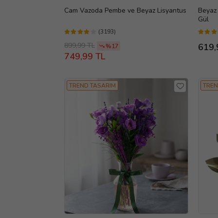
Cam Vazoda Pembe ve Beyaz Lisyantus
Beyaz 
Gül
(3193)
899,99 TL
619,
%17
749,99 TL
TREND TASARIM
TREN