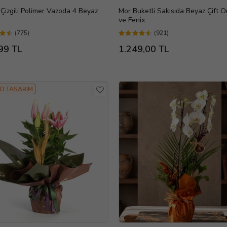
Çizgili Polimer Vazoda 4 Beyaz
Mor Buketli Sakısıda Beyaz Çift O
ve Fenix
(775)
(921)
99 TL
1.249,00 TL
D TASARIM