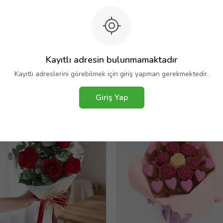
 Gün Ücretsiz Teslimat
Aynı Gün Ücretsiz Teslimat
Lisyantus Buketi
Gazete Desenli Tasarım Bukette
Ayçiçekleri
(5291)
(6143)
Kayıtlı adresin bulunmamaktadır
9 TL
739,99 TL
%8
Kayıtlı adreslerini görebilmek için giriş yapman gerekmektedir.
99 TL
Giriş Yap