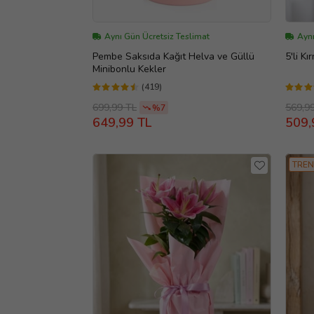
Aynı Gün Ücretsiz Teslimat
Aynı
Pembe Saksıda Kağıt Helva ve Güllü
5'li Kı
Minibonlu Kekler
(419)
699,99 TL
569,9
%7
649,99 TL
509,
TREN