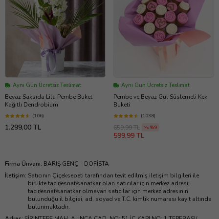
Aynı Gün Ücretsiz Teslimat
Aynı Gün Ücretsiz Teslimat
Beyaz Saksıda Lila Pembe Buket
Pembe ve Beyaz Gül Süslemeli Kek
Kağıtlı Dendrobium
Buketi
(106)
(1038)
1.299,00 TL
659,99 TL
%9
599,99 TL
Firma Ünvanı
:
BARIŞ GENÇ - DOFİSTA
İletişim
:
Satıcının Çiçeksepeti tarafından teyit edilmiş iletişim bilgileri ile
birlikte tacir/esnaf/sanatkar olan satıcılar için merkez adresi;
tacir/esnaf/sanatkar olmayan satıcılar için merkez adresinin
bulunduğu il bilgisi, ad, soyad ve T.C. kimlik numarası kayıt altında
bulunmaktadır.
Adres
:
ŞİRİNTEPE MAH. ALINCA CAD. NO: 51 İÇ KAPI NO: 1 TEPEBAŞI/