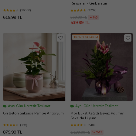
Rengarenk Gerberalar
(36580)
(2292)
619,99 TL
569,99 TL
%5
539,99 TL
TREND TASARIM
Aynı Gün Ücretsiz Teslimat
Aynı Gün Ücretsiz Teslimat
Gri Beton Saksıda Pembe Antoryum
Mor Buket Kağıtlı Beyaz Polimer
Saksıda Lilyum
(396)
(240)
879,99 TL
1.199,00 TL
%13