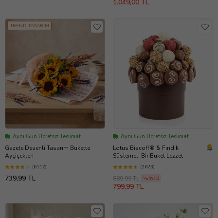
1.049,00 TL
TREND TASARIM
Aynı Gün Ücretsiz Teslimat
Aynı Gün Ücretsiz Teslimat
Gazete Desenli Tasarım Bukette
Lotus Biscoff® & Fındık
Ayçiçekleri
Süslemeli Bir Buket Lezzet
(6112)
(2623)
739,99 TL
889,99 TL
%10
799,99 TL