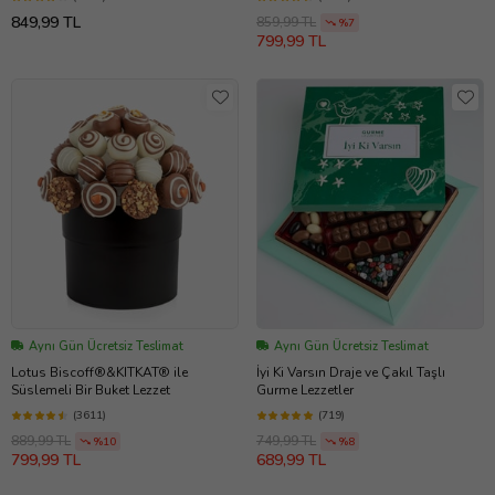
849,99 TL
859,99 TL
%7
799,99 TL
Aynı Gün Ücretsiz Teslimat
Aynı Gün Ücretsiz Teslimat
Lotus Biscoff®&KITKAT® ile
İyi Ki Varsın Draje ve Çakıl Taşlı
Süslemeli Bir Buket Lezzet
Gurme Lezzetler
(3611)
(719)
889,99 TL
749,99 TL
%10
%8
799,99 TL
689,99 TL