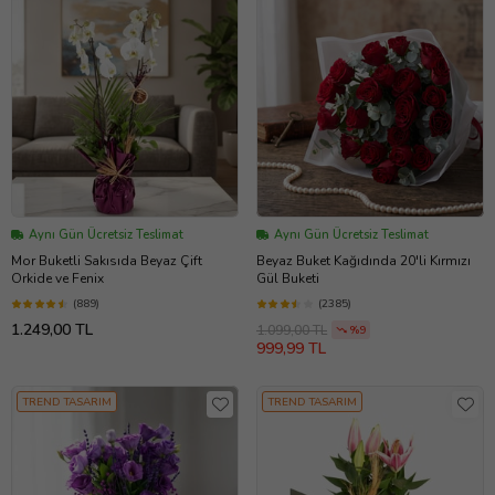
Aynı Gün Ücretsiz Teslimat
Aynı Gün Ücretsiz Teslimat
Mor Buketli Sakısıda Beyaz Çift
Beyaz Buket Kağıdında 20'li Kırmızı
Orkide ve Fenix
Gül Buketi
(889)
(2385)
1.249,00 TL
1.099,00 TL
%9
999,99 TL
TREND TASARIM
TREND TASARIM