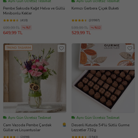
Aynı Gün Ücretsiz Teslimat
Aynı Gün Ücretsiz Teslimat
Pembe Saksıda Kağıt Helva ve Güllü
Kırmızı Gerbera Çiçek Buketi
Minibonlu Kekler
(410)
(20987)
699,99 TL
599,99 TL
%7
%12
649,99 TL
529,99 TL
TREND TASARIM
Aynı Gün Ücretsiz Teslimat
Aynı Gün Ücretsiz Teslimat
Cam Vazoda Pembe Çardak
Desenli Kutuda 54'lü Sütlü Gurme
Güller ve Lisyantuslar
Lezzetler 732g
(2696)
(1943)