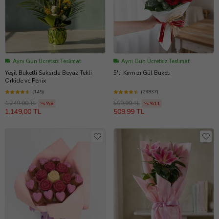
Aynı Gün Ücretsiz Teslimat
Aynı Gün Ücretsiz Teslimat
Yeşil Buketli Saksıda Beyaz Tekli
5'li Kırmızı Gül Buketi
Orkide ve Fenix
(145)
(29837)
1.249,00 TL
569,99 TL
%8
%11
1.149,00 TL
509,99 TL