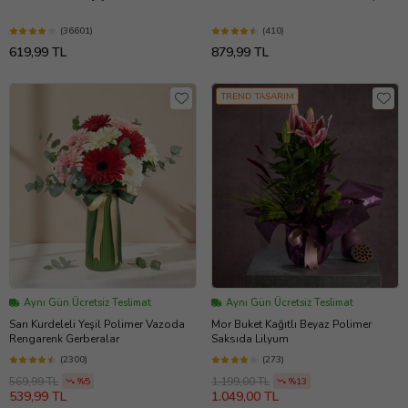
(36601)
(410)
619,99 TL
879,99 TL
TREND TASARIM
Aynı Gün Ücretsiz Teslimat
Aynı Gün Ücretsiz Teslimat
Sarı Kurdeleli Yeşil Polimer Vazoda
Mor Buket Kağıtlı Beyaz Polimer
Rengarenk Gerberalar
Saksıda Lilyum
(2300)
(273)
569,99 TL
1.199,00 TL
%5
%13
539,99 TL
1.049,00 TL