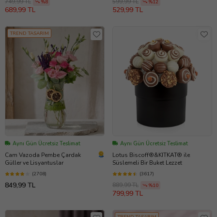
749,99 TL
599,99 TL
%8
%12
689,99 TL
529,99 TL
TREND TASARIM
Aynı Gün Ücretsiz Teslimat
Aynı Gün Ücretsiz Teslimat
Cam Vazoda Pembe Çardak
Lotus Biscoff®&KITKAT® ile
Güller ve Lisyantuslar
Süslemeli Bir Buket Lezzet
(2708)
(3617)
849,99 TL
889,99 TL
%10
799,99 TL
TREND TASARIM