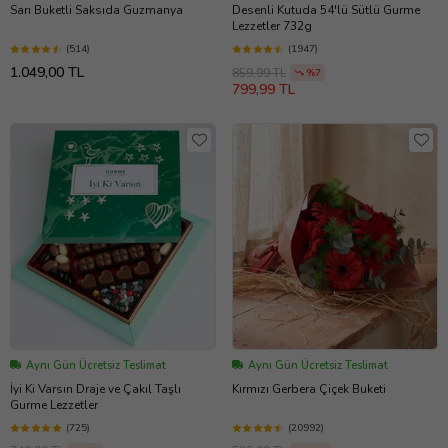
Sarı Buketli Saksıda Guzmanya
Desenli Kutuda 54'lü Sütlü Gurme
Lezzetler 732g
(514)
(1947)
1.049,00 TL
859,99 TL
%7
799,99 TL
Aynı Gün Ücretsiz Teslimat
Aynı Gün Ücretsiz Teslimat
İyi Ki Varsın Draje ve Çakıl Taşlı
Kırmızı Gerbera Çiçek Buketi
Gurme Lezzetler
(725)
(20992)