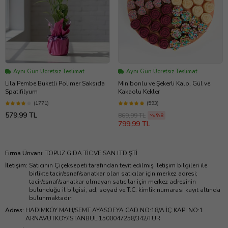
Aynı Gün Ücretsiz Teslimat
Aynı Gün Ücretsiz Teslimat
Lila Pembe Buketli Polimer Saksıda
Minibonlu ve Şekerli Kalp, Gül ve
Spatifilyum
Kakaolu Kekler
(1771)
(593)
579,99 TL
869,99 TL
%8
799,99 TL
Firma Ünvanı
:
TOPUZ GIDA TİC.VE SAN.LTD.ŞTİ
İletişim
:
Satıcının Çiçeksepeti tarafından teyit edilmiş iletişim bilgileri ile
birlikte tacir/esnaf/sanatkar olan satıcılar için merkez adresi;
tacir/esnaf/sanatkar olmayan satıcılar için merkez adresinin
bulunduğu il bilgisi, ad, soyad ve T.C. kimlik numarası kayıt altında
bulunmaktadır.
Adres
:
HADIMKÖY MAH/SEMT AYASOFYA CAD.NO:18/A İÇ KAPI NO:1
ARNAVUTKÖY/İSTANBUL 1500047258/342/TUR