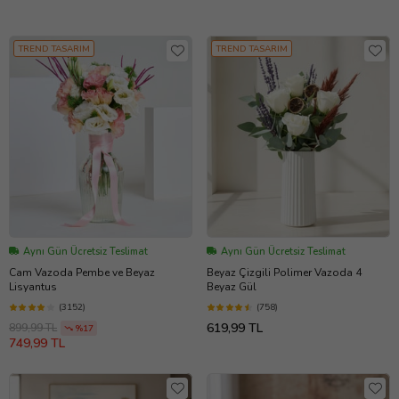
TREND TASARIM
TREND TASARIM
Aynı Gün Ücretsiz Teslimat
Aynı Gün Ücretsiz Teslimat
Cam Vazoda Pembe ve Beyaz
Beyaz Çizgili Polimer Vazoda 4
Lisyantus
Beyaz Gül
(3152)
(758)
619,99 TL
899,99 TL
%17
749,99 TL