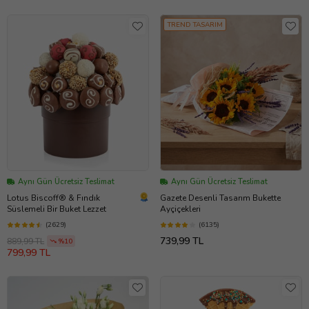
TREND TASARIM
Aynı Gün Ücretsiz Teslimat
Aynı Gün Ücretsiz Teslimat
Lotus Biscoff® & Fındık
Gazete Desenli Tasarım Bukette
Süslemeli Bir Buket Lezzet
Ayçiçekleri
(2629)
(6135)
739,99 TL
889,99 TL
%10
799,99 TL