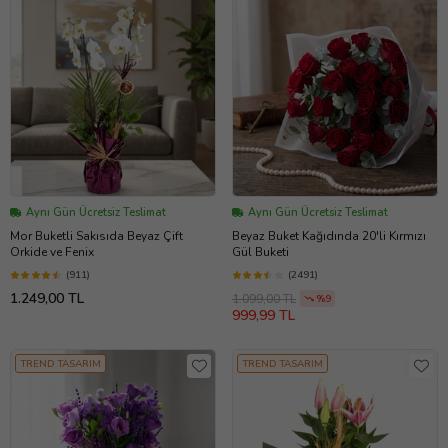
Aynı Gün Ücretsiz Teslimat
Aynı Gün Ücretsiz Teslimat
Mor Buketli Sakısıda Beyaz Çift
Beyaz Buket Kağıdında 20'li Kırmızı
Orkide ve Fenix
Gül Buketi
(911)
(2491)
1.249,00 TL
1.099,00 TL
%9
999,99 TL
TREND TASARIM
TREND TASARIM