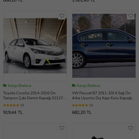
886,20 TL
1.001,40 TL
Kargo Bedava
Kargo Bedava
Toyota Corolla 2014-2016 Ön
VW Passat B7 2011-2014 Sağ Ön
Tampon Çeki Demiri Kapağı 52127-
Arka Uyumlu Dış Kapı Kolu Kapağı
02921
3C0837880A
(2)
(1)
919,44 TL
682,20 TL