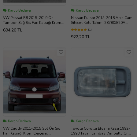
Kargo Bedava
Kargo Bedava
VW Passat B8 2015-2019 Ön
Nissan Pulsar 2015-2018 Arka Cam
Tampon Sağ Sis Farı Kapağı Krom
Silecek Kolu Takımı 28780JE20A
3G0854662A
(Siyah)
694,20 TL
(1)
922,20 TL
Kargo Bedava
Kargo Bedava
VW Caddy 2011-2015 Sol Ön Sis
Toyota Corolla Efsane Kasa 1992-
Farı Kapağı Krom Çerçeveli
1998 Tavan Lambası Ampullü Gri