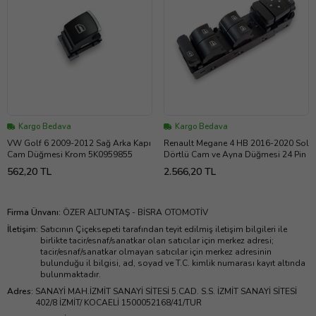
Kargo Bedava
Kargo Bedava
VW Golf 6 2009-2012 Sağ Arka Kapı
Renault Megane 4 HB 2016-2020 Sol
Cam Düğmesi Krom 5K0959855
Dörtlü Cam ve Ayna Düğmesi 24 Pin
562,20 TL
2.566,20 TL
Firma Ünvanı
:
ÖZER ALTUNTAŞ - BİSRA OTOMOTİV
İletişim
:
Satıcının Çiçeksepeti tarafından teyit edilmiş iletişim bilgileri ile
birlikte tacir/esnaf/sanatkar olan satıcılar için merkez adresi;
tacir/esnaf/sanatkar olmayan satıcılar için merkez adresinin
bulunduğu il bilgisi, ad, soyad ve T.C. kimlik numarası kayıt altında
bulunmaktadır.
Adres
:
SANAYİ MAH.İZMİT SANAYİ SİTESİ 5.CAD. S.S. İZMİT SANAYİ SİTESİ
402/8 İZMİT/ KOCAELİ 1500052168/41/TUR