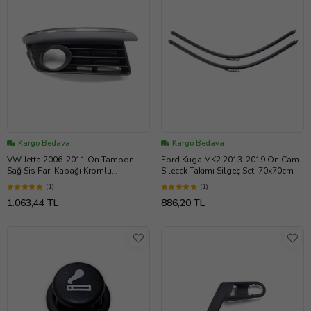
Kargo Bedava
Kargo Bedava
VW Jetta 2006-2011 Ön Tampon
Ford Kuga MK2 2013-2019 Ön Cam
Sağ Sis Farı Kapağı Kromlu
Silecek Takımı Silgeç Seti 70x70cm
1K0853666E
(1)
(1)
1.063,44 TL
886,20 TL