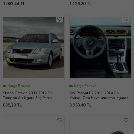
1T0853665P
Renk
1.063,44 TL
1.126,20 TL
Kargo Bedava
Kargo Bedava
Skoda Octavia 2009-2012 Ön
VW Passat B7 2011-2014 Ön
Tampon Alt Izgara Sağ Parça
Konsol Orta Havalandırma Izgarası
1Z0853666C
3AB819728A
838,20 TL
3.953,40 TL