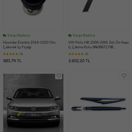
Kargo Bedava
Kargo Bedava
Hyundai Elantra 2016-2020 Oto
VW Polo HB 2000-2001 Sol Ön Kapı
Çakmak İçi Fişeği
İç Çekme Kolu 6N0867179E
6N0867197B
(1)
(1)
583,79 TL
2.602,20 TL