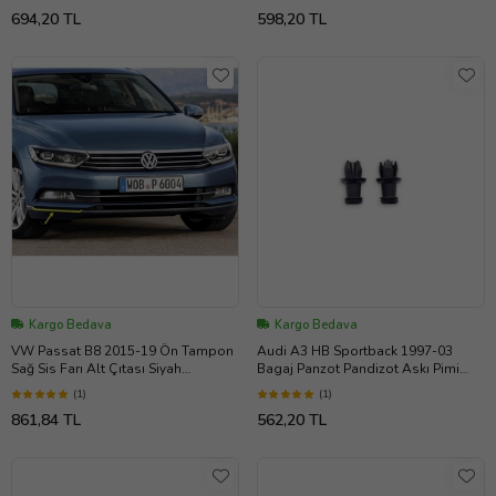
694,20 TL
598,20 TL
Kargo Bedava
Kargo Bedava
VW Passat B8 2015-19 Ön Tampon
Audi A3 HB Sportback 1997-03
Sağ Sis Farı Alt Çıtası Siyah
Bagaj Panzot Pandizot Askı Pimi
3G0854322
8P0862528
(1)
(1)
861,84 TL
562,20 TL