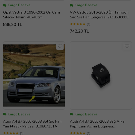
Kargo Bedava
Kargo Bedava
Opel Vectra B 1996-2002 Ön Cam
VW Caddy 2016-2020 Ön Tampon
Silecek Takımı 48x48cm
Sağ Sis Farı Çerçevesi 2K5853666C
886,20 TL
(1)
742,20 TL
Kargo Bedava
Kargo Bedava
Audi A4 B7 2005-2008 Sol Sis Farı
Audi A4 B7 2005-2008 Sağ Arka
Yan Plastik Parçası 8E0807151A
Kapı Cam Açma Düğmesi
8E0959855
(1)
(1)