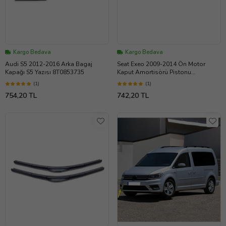
Kargo Bedava
Kargo Bedava
Audi S5 2012-2016 Arka Bagaj
Seat Exeo 2009-2014 Ön Motor
Kapağı S5 Yazısı 8T0853735
Kaput Amortisörü Pistonu
8E0823359A
(1)
(1)
754,20 TL
742,20 TL