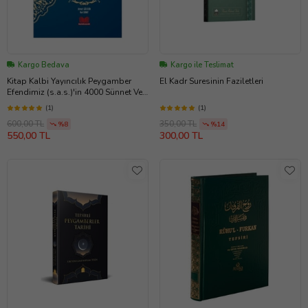
Kargo Bedava
Kargo ile Teslimat
Kitap Kalbi Yayıncılık Peygamber
El Kadr Suresinin Faziletleri
Efendimiz (s.a.s.)'in 4000 Sünnet Ve
Adabları (ciltli)
(1)
(1)
600,00 TL
350,00 TL
%8
%14
550,00 TL
300,00 TL