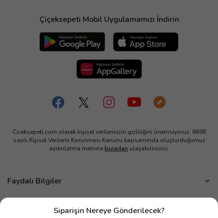
Çiçeksepeti Mobil Uygulamamızı İndirin
Ciceksepeti.com olarak kişisel verilerinizin gizliliğini önemsiyoruz. 6698
sayılı Kişisel Verilerin Korunması Kanunu kapsamında oluşturduğumuz
aydınlatma metnine
buradan
ulaşabilirsiniz.
Faydalı Bilgiler
Çiçek Bakımı
Kurumsal
Siparişin Nereye Gönderilecek?
Çiçek Eşliğinde Notlar