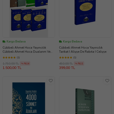
Kargo Bedava
Kargo Bedava
Cübbeli Ahmet Hoca Yayıncılık
Cübbeli Ahmet Hoca Yayıncılık
Cübbeli Ahmet Hoca Dualarım Ve
Tarikat I Aliyye De Rabıta I Celiyye
Muhteşem Üç Aylar Seti (7 Kitap)
(1)
(1)
1.750,00 TL
450,00 TL
%14
%11
1.500,00 TL
399,00 TL