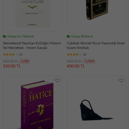
Kargo ile Teslimat
Kargo Bedava
Semerkand Yayınları Evliliğin Hüküm
Cübbeli Ahmet Hoca Yayıncılık Iman
Ve Hikmetleri - Imam Gazali
Islam Ilmihali
(1)
(1)
350,00 TL
500,00 TL
%9
%10
320,00 TL
450,00 TL