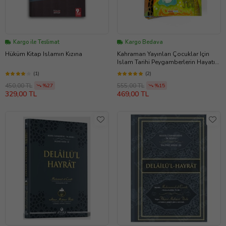
Kargo ile Teslimat
Kargo Bedava
Hüküm Kitap Islamın Kızına
Kahraman Yayınları Çocuklar Için
Islam Tarihi Peygamberlerin Hayatı
10 Kitap Cevirmeli 20 Hikaye
(1)
(2)
450,00 TL
555,00 TL
%27
%15
329,00 TL
469,00 TL