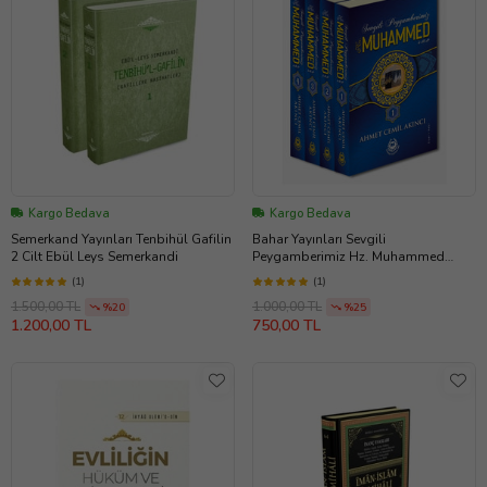
Kargo Bedava
Kargo Bedava
Semerkand Yayınları Tenbihül Gafilin
Bahar Yayınları Sevgili
2 Cilt Ebül Leys Semerkandi
Peygamberimiz Hz. Muhammed
(s.a.v) (4 Kitap Takım)
(1)
(1)
1.500,00 TL
1.000,00 TL
%20
%25
1.200,00 TL
750,00 TL