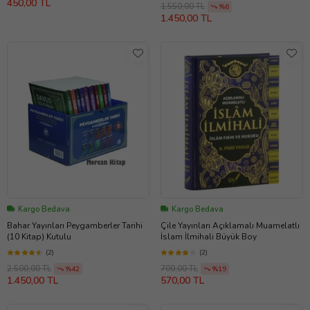
450,00 TL
1.550,00 TL
%6
1.450,00 TL
Kargo Bedava
Kargo Bedava
Bahar Yayınları Peygamberler Tarihi
Çile Yayınları Açıklamalı Muamelatlı
(10 Kitap) Kutulu
İslam İlmihali Büyük Boy
(2)
(2)
2.500,00 TL
700,00 TL
%42
%19
1.450,00 TL
570,00 TL