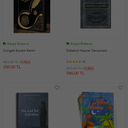
Kargo Bedava
Kargo Bedava
Gölgeli Kuranı Kerim
Delailül Hayrat Tercümesi
(1)
450,00 TL
%22
350,00 TL
850,00 TL
%31
590,00 TL