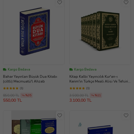
Kargo Bedava
Kargo Bedava
Bahar Yayınları Büyük Dua Kitabı
Kitap Kalbi Yayıncılık Kur'an-ı
(ciltli) Mecmuatü'l Ahzab
Kerim'in Türkçe Meali Alisi Ve Tefsiri
(7 Kitap Takım) Ömer Nasuhi Bilmen
(1)
(1)
850,00 TL
3.500,00 TL
%35
%11
550,00 TL
3.100,00 TL