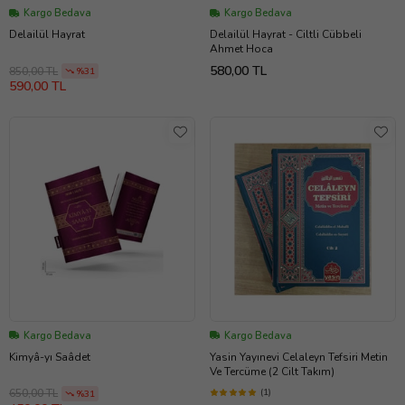
Kargo Bedava
Kargo Bedava
Delailül Hayrat
Delailül Hayrat - Ciltli Cübbeli
Ahmet Hoca
580,00 TL
850,00 TL
%31
590,00 TL
Kargo Bedava
Kargo Bedava
Kimyâ-yı Saâdet
Yasin Yayınevi Celaleyn Tefsiri Metin
Ve Tercüme (2 Cilt Takım)
(1)
650,00 TL
%31