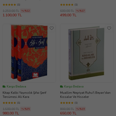
(1)
(1)
1.250,00 TL
600,00 TL
%12
%17
1.100,00 TL
499,00 TL
Kargo Bedava
Kargo Bedava
Kitap Kalbi Yayıncılık Şifai Şerif
Muallim Neşriyat Ruhu'l Beyan'dan
Tercümesi Ali Kara
Kıssalar Ve Hisseler
(1)
(1)
1.500,00 TL
800,00 TL
%35
%19
980,00 TL
650,00 TL