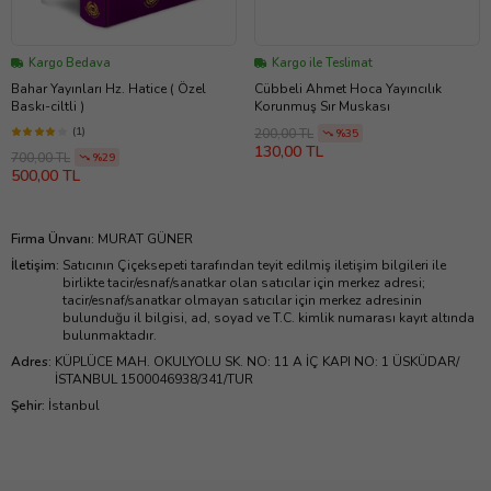
Kargo Bedava
Kargo ile Teslimat
Bahar Yayınları Hz. Hatice ( Özel
Cübbeli Ahmet Hoca Yayıncılık
Baskı-ciltli )
Korunmuş Sır Muskası
(1)
200,00 TL
%35
130,00 TL
700,00 TL
%29
500,00 TL
Firma Ünvanı
:
MURAT GÜNER
İletişim
:
Satıcının Çiçeksepeti tarafından teyit edilmiş iletişim bilgileri ile
birlikte tacir/esnaf/sanatkar olan satıcılar için merkez adresi;
tacir/esnaf/sanatkar olmayan satıcılar için merkez adresinin
bulunduğu il bilgisi, ad, soyad ve T.C. kimlik numarası kayıt altında
bulunmaktadır.
Adres
:
KÜPLÜCE MAH. OKULYOLU SK. NO: 11 A İÇ KAPI NO: 1 ÜSKÜDAR/
İSTANBUL 1500046938/341/TUR
Şehir
:
İstanbul