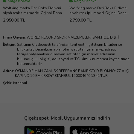
Kargo Bedava
Kargo Bedava
Wolfking marka Deri Boks Eldiveni
Wolfking marka Deri Boks Eldiveni
siyah renk cırtlı model Orjinal Dana
siyah renk ipli model Orjinal Dana
derisidir İTHAL ÜRÜNDÜR
derisidir. 10-12-14-16oz büyüklükte
2.950,00 TL
2.799,00 TL
profesyonel sporcular için
İstediğiniz Bedeni msj ile bildiriniz
uygundur. 10-12-14 16 OZ
büyüklükte İstediğiniz Bedeni msj ile
bildiriniz
Firma Ünvanı
:
WORLD RECORD SPOR MALZEMELERİ SAN.TİC.LTD.ŞTİ.
İletişim
:
Satıcının Çiçeksepeti tarafından teyit edilmiş iletişim bilgileri ile
birlikte tacir/esnaf/sanatkar olan satıcılar için merkez adresi;
tacir/esnaf/sanatkar olmayan satıcılar için merkez adresinin
bulunduğu il bilgisi, ad, soyad ve T.C. kimlik numarası kayıt altında
bulunmaktadır.
Adres
:
OSMANİYE MAH.CAMİ SK.REFERANS BAKIRKÖY D BLOKNO: 77 A İÇ
KAPI NO:10 BAKIRKÖY/İSTANBUL 1500046466/342/TUR
Şehir
:
İstanbul
Çiçeksepeti Mobil Uygulamamızı İndirin