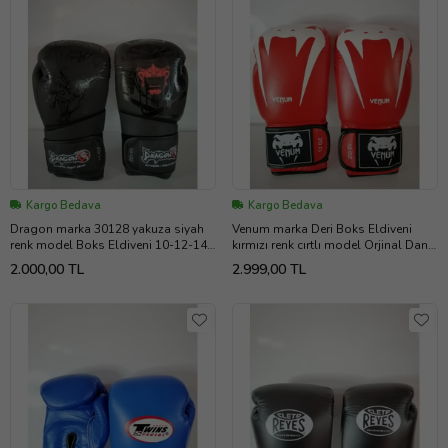
Kargo Bedava
Kargo Bedava
Dragon marka 30128 yakuza siyah
Venum marka Deri Boks Eldiveni
renk model Boks Eldiveni 10-12-14
kırmızı renk cırtlı model Orjinal Dana
oz büyüklükte Orjinal
derisidir İTHAL ÜRÜNDÜR
2.000,00 TL
2.999,00 TL
profesyonel sporcular için
uygundur. 10-12-14 16 OZ
büyüklükte İstediğiniz Bedeni msj ile
bildiriniz