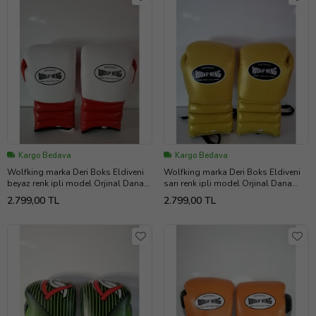
Kargo Bedava
Kargo Bedava
Wolfking marka Deri Boks Eldiveni
Wolfking marka Deri Boks Eldiveni
beyaz renk ipli model Orjinal Dana
sarı renk ipli model Orjinal Dana
derisidir. 10-12-14-16oz büyüklükte
derisidir. 10-12-14-16oz büyüklükte
2.799,00 TL
2.799,00 TL
İstediğiniz Bedeni msj ile bildiriniz
İstediğiniz Bedeni msj ile bildiriniz