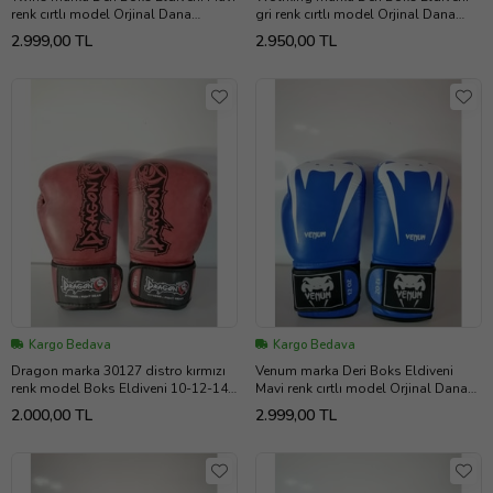
renk cırtlı model Orjinal Dana
gri renk cırtlı model Orjinal Dana
derisidir İTHAL ÜRÜNDÜR
derisidir İTHAL ÜRÜNDÜR
2.999,00 TL
2.950,00 TL
profesyonel sporcular için
profesyonel sporcular için
uygundur. 10-12-14 16 OZ
uygundur. 10-12-14 16 OZ
büyüklükte İstediğiniz Bedeni msj ile
büyüklükte İstediğiniz Bedeni msj ile
bildiriniz
bildiriniz
Kargo Bedava
Kargo Bedava
Dragon marka 30127 distro kırmızı
Venum marka Deri Boks Eldiveni
renk model Boks Eldiveni 10-12-14
Mavi renk cırtlı model Orjinal Dana
oz büyüklükte Orjinal
derisidir İTHAL ÜRÜNDÜR
2.000,00 TL
2.999,00 TL
profesyonel sporcular için
uygundur. 10-12-14 16 OZ
büyüklükte İstediğiniz Bedeni msj ile
bildiriniz