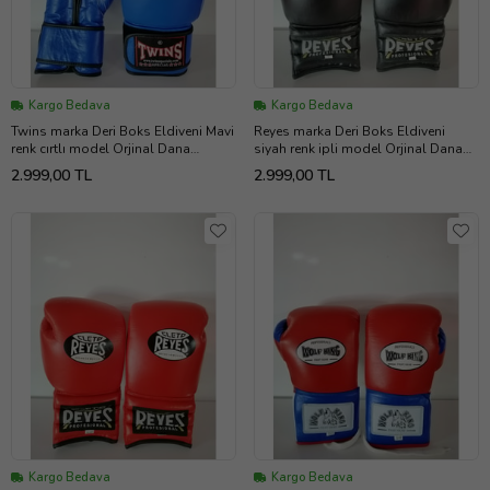
Kargo Bedava
Kargo Bedava
Twins marka Deri Boks Eldiveni Mavi
Reyes marka Deri Boks Eldiveni
renk cırtlı model Orjinal Dana
siyah renk ipli model Orjinal Dana
derisidir İTHAL ÜRÜNDÜR
derisidir. 10-12-14-16oz büyüklükte
2.999,00 TL
2.999,00 TL
profesyonel sporcular için
İstediğiniz Bedeni msj ile bildiriniz
uygundur. 10-12-14 16 OZ
büyüklükte İstediğiniz Bedeni msj ile
bildiriniz
Kargo Bedava
Kargo Bedava