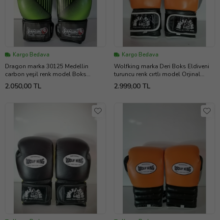
Kargo Bedava
Kargo Bedava
Dragon marka 30125 Medellin
Wolfking marka Deri Boks Eldiveni
carbon yeşil renk model Boks
turuncu renk cırtlı model Orjinal
Eldiveni 10-12-14 oz büyüklükte
Dana derisidir 10-12-14 oz
2.050,00 TL
2.999,00 TL
Orjinal
büyüklükte ithal ürün