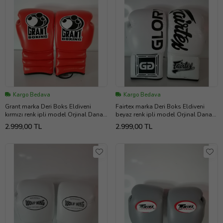
Kargo Bedava
Kargo Bedava
Grant marka Deri Boks Eldiveni
Fairtex marka Deri Boks Eldiveni
kırmızı renk ipli model Orjinal Dana
beyaz renk ipli model Orjinal Dana
derisidir İTHAL ÜRÜNDÜR
derisidir İTHAL ÜRÜNDÜR
2.999,00 TL
2.999,00 TL
profesyonel sporcular için
profesyonel sporcular için
uygundur. 10-12-14 16 OZ
uygundur. 10-12-14 16 OZ
büyüklükte İstediğiniz Bedeni msj ile
büyüklükte İstediğiniz Bedeni msj ile
bildiriniz
bildiriniz