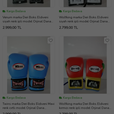
Kargo Bedava
Kargo Bedava
Venum marka Deri Boks Eldiveni
Wolfking marka Deri Boks Eldiveni
siyah renk ipli model Orjinal Dana
siyah renk ipli model Orjinal Dana
derisidir. 10-12-14-16oz büyüklükte
derisidir. 10-12-14-16oz büyüklükte
2.999,00 TL
2.799,00 TL
İstediğiniz Bedeni msj ile bildiriniz
İstediğiniz Bedeni msj ile bildiriniz
Kargo Bedava
Kargo Bedava
Twins marka Deri Boks Eldiveni Mavi
Wolfking marka Deri Boks Eldiveni
renk cırtlı model Orjinal Dana
kırmızı renk ipli model Orjinal Dana
derisidir İTHAL ÜRÜNDÜR
derisidir. 10-12-14-16oz büyüklükte