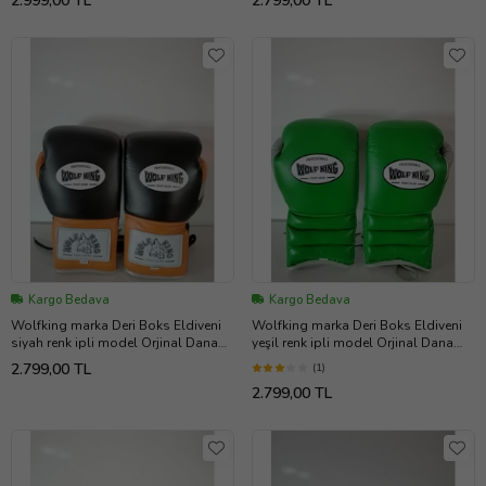
2.999,00 TL
2.799,00 TL
profesyonel sporcular için
İstediğiniz Bedeni msj ile bildiriniz
uygundur. 10-12-14 16 OZ
büyüklükte İstediğiniz Bedeni msj ile
bildiriniz
Kargo Bedava
Kargo Bedava
Wolfking marka Deri Boks Eldiveni
Wolfking marka Deri Boks Eldiveni
siyah renk ipli model Orjinal Dana
yeşil renk ipli model Orjinal Dana
derisidir. 10-12-14-16oz büyüklükte
derisidir. 10-12-14-16oz büyüklükte
2.799,00 TL
(1)
İstediğiniz Bedeni msj ile bildiriniz
İstediğiniz Bedeni msj ile bildiriniz
2.799,00 TL