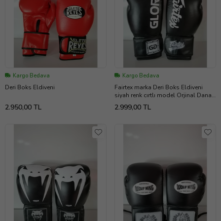
Kargo Bedava
Kargo Bedava
Deri Boks Eldiveni
Fairtex marka Deri Boks Eldiveni
siyah renk cırtlı model Orjinal Dana
derisidir İTHAL ÜRÜNDÜR
2.950,00 TL
2.999,00 TL
profesyonel sporcular için
uygundur. 10-12-14 16 OZ
büyüklükte İstediğiniz Bedeni msj ile
bildiriniz