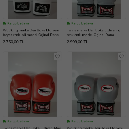
Kargo Bedava
Kargo Bedava
Wolfking marka Deri Boks Eldiveni
Twins marka Deri Boks Eldiveni gri
beyaz renk ipli model Orjinal Dana
renk cırtlı model Orjinal Dana
derisidir. 10-12-14-16oz büyüklükte
derisidir İTHAL ÜRÜNDÜR
2.750,00 TL
2.999,00 TL
İstediğiniz Bedeni msj ile bildiriniz
profesyonel sporcular için
uygundur. 10-12-14 16 OZ
büyüklükte İstediğiniz Bedeni msj ile
bildiriniz
Kargo Bedava
Kargo Bedava
Twins marka Deri Boks Eldiveni Mavi
Wolfking marka Deri Boks Eldiveni