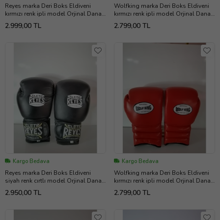
Reyes marka Deri Boks Eldiveni
Wolfking marka Deri Boks Eldiveni
kırmızı renk ipli model Orjinal Dana
kırmızı renk ipli model Orjinal Dana
derisidir. 10-12-14-16oz büyüklükte
derisidir. 10-12-14-16oz büyüklükte
2.999,00 TL
2.799,00 TL
İstediğiniz Bedeni msj ile bildiriniz
İstediğiniz Bedeni msj ile bildiriniz
Kargo Bedava
Kargo Bedava
Reyes marka Deri Boks Eldiveni
Wolfking marka Deri Boks Eldiveni
siyah renk cırtlı model Orjinal Dana
kırmızı renk ipli model Orjinal Dana
derisidir İTHAL ÜRÜNDÜR
derisidir. 10-12-14-16oz büyüklükte
2.950,00 TL
2.799,00 TL
profesyonel sporcular için
İstediğiniz Bedeni msj ile bildiriniz
uygundur. 10-12-14 16 OZ
büyüklükte İstediğiniz Bedeni msj ile
bildiriniz