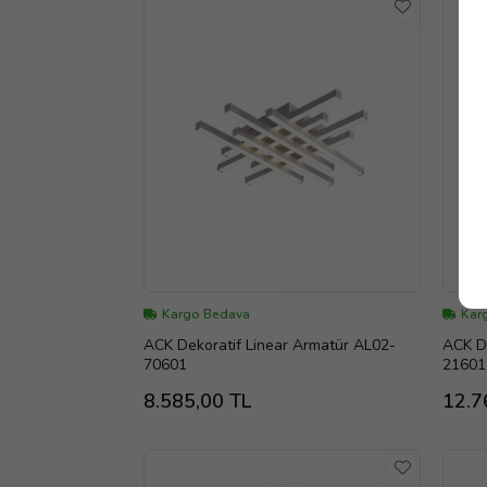
Kargo Bedava
Kar
ACK Dekoratif Linear Armatür AL02-
ACK De
70601
21601
8.585,00 TL
12.7