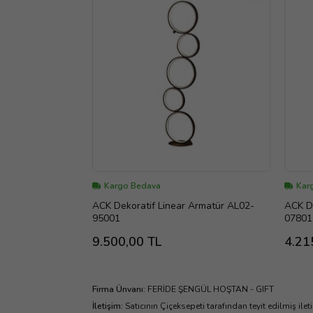
Kargo Bedava
Kar
ACK Dekoratif Linear Armatür AL02-
ACK De
95001
07801
9.500,00 TL
4.21
Firma Ünvanı
:
FERİDE ŞENGÜL HOŞTAN - GIFT
İletişim
:
Satıcının Çiçeksepeti tarafından teyit edilmiş ilet