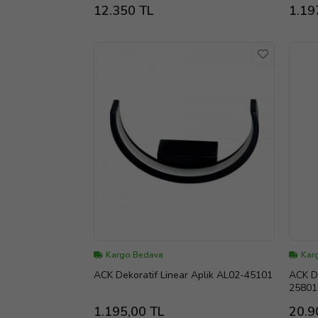
12.350 TL
1.19
Kargo Bedava
Kar
ACK Dekoratif Linear Aplik AL02-45101
ACK De
25801
1.195,00 TL
20.9