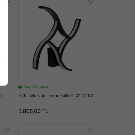
Kargo Bedava
02-
ACK Dekoratif Linear Aplik AL02-41101
1.805,00 TL