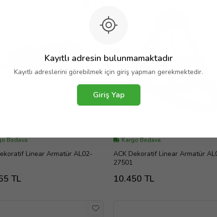
Kayıtlı adresin bulunmamaktadır
Kayıtlı adreslerini görebilmek için giriş yapman gerekmektedir.
Giriş Yap
go Bedava
Kargo Bedava
koratif Linear Armatür AL02-
ACK Dekoratif Linear Armatür AL
27501
65 TL
10.450 TL