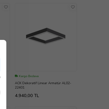
Kargo Bedava
ı
ACK Dekoratif Linear Armatür AL02-
22401
4.940,00 TL