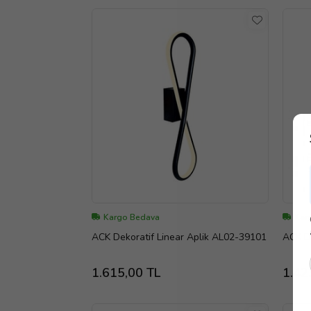
Kargo Bedava
Kar
ACK Dekoratif Linear Aplik AL02-39101
1.615,00 TL
1.42