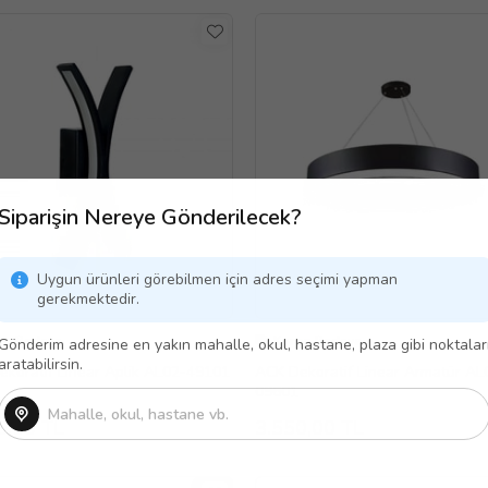
Siparişin Nereye Gönderilecek?
Uygun ürünleri görebilmen için adres seçimi yapman
gerekmektedir.
go Bedava
Kargo Bedava
Gönderim adresine en yakın mahalle, okul, hastane, plaza gibi noktalar
aratabilirsin.
ACK Dekoratif Linear Aplik AL02-49101
ACK Dekoratif Linear Armatür AL02-
09601
5,00 TL
3.550,00 TL