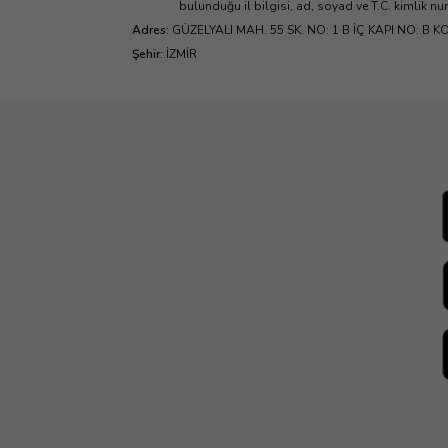
bulunduğu il bilgisi, ad, soyad ve T.C. kimlik n
Adres
:
GÜZELYALI MAH. 55 SK. NO: 1 B İÇ KAPI NO: B 
Şehir
:
İZMİR