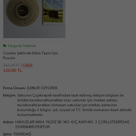
Kargo ile Teslimat
Cüzdan Şeklinde Kıble Tayini İçin
Pusula
162,29 TL
%26
120,90 TL
Firma Ünvanı
:
İLKNUR ÖZYÜREK
İletişim
:
Satıcının Çiçeksepeti tarafından teyit edilmiş iletişim bilgileri ile
birlikte tacir/esnaf/sanatkar olan satıcılar için merkez adresi;
tacir/esnaf/sanatkar olmayan satıcılar için merkez adresinin
bulunduğu il bilgisi, ad, soyad ve T.C. kimlik numarası kayıt altında
bulunmaktadır.
Adres
:
HAVUZLAR MAH. YILDIZ SK. NO: 6 İÇ KAPI NO: 2 ÇORLU/TEKİRDAĞ
1500064657/59/TUR
Şehir
:
TEKİRDAĞ